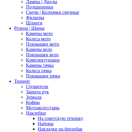
Лампы | Диоды
Подшипники
Свечи | Колпачки свечные
Фильтры
Шланги
Резина | Шины
Камеры мото
Колеса мото
Покрышки мото
Камеры вело
Покрышки вело
Комплектующие
Камеры тачка
Колеса тачка
Покрышки тачка
Тюнинг
Глушители
Защита рук
Зеркала
Кофры
Мотоаксессуары
Наклейки
На советскую технику
Наборы
Накладки на бензобак