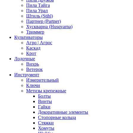
Пила Тайга
Пила Урал
Штиль (Stihl)
Партнер (Partner)
Хускварна (Husqvarna)
Триммер
Культиваторы
Агро | Агрос
Каскад
Крот
Лодочные
Вихрь
Ветерок
Инструмент
Измерительный
Ключи
Метизы крепежные
Болты
Винты
Гайки
Декоративные элементы
Стопорные кольца
Стяжки
Хомуты