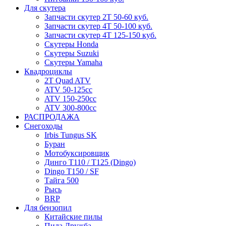
Для скутера
Запчасти скутер 2Т 50-60 куб.
Запчасти скутер 4Т 50-100 куб.
Запчасти скутер 4Т 125-150 куб.
Скутеры Honda
Скутеры Suzuki
Скутеры Yamaha
Квадроциклы
2T Quad ATV
ATV 50-125cc
ATV 150-250cc
ATV 300-800cc
РАСПРОДАЖА
Снегоходы
Irbis Tungus SK
Буран
Мотобуксировщик
Динго T110 / T125 (Dingo)
Dingo T150 / SF
Тайга 500
Рысь
BRP
Для бензопил
Китайские пилы
Пила Дружба