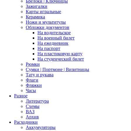
Брелоки | Ключницы
Зажигалки
Карты игральные
Керамика
Ножи и мультитулы
Обложки документов
На водительское
На военный билет
На ежедневник
На паспорт
На пластиковую карту
На студенческий билет
Рюмки
Сумки | Портмоне | Визитницы
Тату и рукава
Флаги
Фляжки
Часы
Разное
Литература
Схемы
ВАЗ
Архив
Расходники
Аккумуляторы