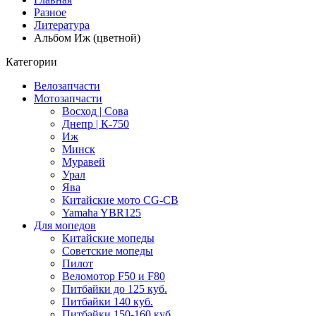
Разное
Литература
Альбом Иж (цветной)
Категории
Велозапчасти
Мотозапчасти
Восход | Сова
Днепр | К-750
Иж
Минск
Муравей
Урал
Ява
Китайские мото CG-CB
Yamaha YBR125
Для мопедов
Китайские мопеды
Советские мопеды
Пилот
Веломотор F50 и F80
Питбайки до 125 куб.
Питбайки 140 куб.
Питбайки 150-160 куб.