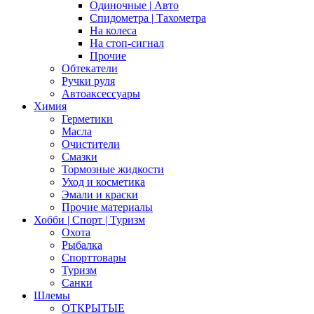
Одиночные | Авто
Спидометра | Тахометра
На колеса
На стоп-сигнал
Прочие
Обтекатели
Ручки руля
Автоаксессуары
Химия
Герметики
Масла
Очистители
Смазки
Тормозные жидкости
Уход и косметика
Эмали и краски
Прочие материалы
Хобби | Cпорт | Туризм
Охота
Рыбалка
Спорттовары
Туризм
Санки
Шлемы
ОТКРЫТЫЕ