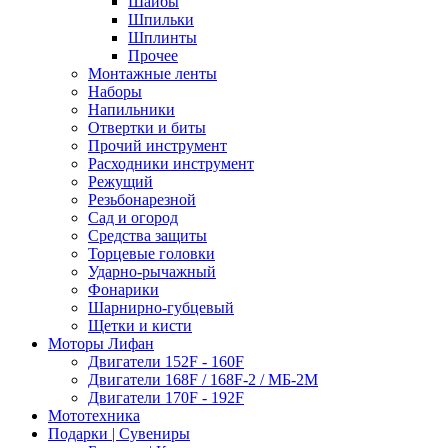
Шайбы
Шпильки
Шплинты
Прочее
Монтажные ленты
Наборы
Напильники
Отвертки и биты
Прочий инструмент
Расходники инструмент
Режущий
Резьбонарезной
Сад и огород
Средства защиты
Торцевые головки
Ударно-рычажный
Фонарики
Шарнирно-губцевый
Щетки и кисти
Моторы Лифан
Двигатели 152F - 160F
Двигатели 168F / 168F-2 / МБ-2М
Двигатели 170F - 192F
Мототехника
Подарки | Сувениры