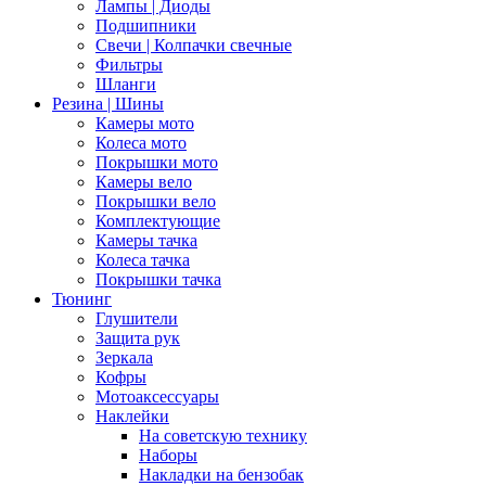
Лампы | Диоды
Подшипники
Свечи | Колпачки свечные
Фильтры
Шланги
Резина | Шины
Камеры мото
Колеса мото
Покрышки мото
Камеры вело
Покрышки вело
Комплектующие
Камеры тачка
Колеса тачка
Покрышки тачка
Тюнинг
Глушители
Защита рук
Зеркала
Кофры
Мотоаксессуары
Наклейки
На советскую технику
Наборы
Накладки на бензобак