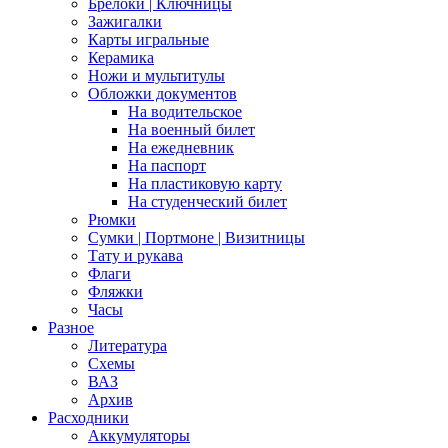
Брелоки | Ключницы
Зажигалки
Карты игральные
Керамика
Ножи и мультитулы
Обложки документов
На водительское
На военный билет
На ежедневник
На паспорт
На пластиковую карту
На студенческий билет
Рюмки
Сумки | Портмоне | Визитницы
Тату и рукава
Флаги
Фляжки
Часы
Разное
Литература
Схемы
ВАЗ
Архив
Расходники
Аккумуляторы