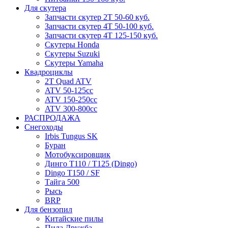
Для скутера
Запчасти скутер 2Т 50-60 куб.
Запчасти скутер 4Т 50-100 куб.
Запчасти скутер 4Т 125-150 куб.
Скутеры Honda
Скутеры Suzuki
Скутеры Yamaha
Квадроциклы
2T Quad ATV
ATV 50-125cc
ATV 150-250cc
ATV 300-800cc
РАСПРОДАЖА
Снегоходы
Irbis Tungus SK
Буран
Мотобуксировщик
Динго T110 / T125 (Dingo)
Dingo T150 / SF
Тайга 500
Рысь
BRP
Для бензопил
Китайские пилы
Пила Дружба