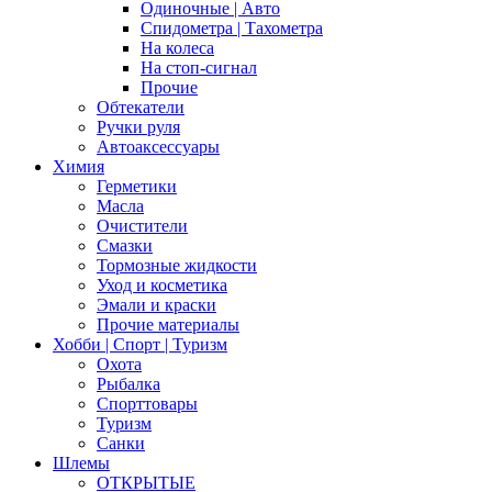
Одиночные | Авто
Спидометра | Тахометра
На колеса
На стоп-сигнал
Прочие
Обтекатели
Ручки руля
Автоаксессуары
Химия
Герметики
Масла
Очистители
Смазки
Тормозные жидкости
Уход и косметика
Эмали и краски
Прочие материалы
Хобби | Cпорт | Туризм
Охота
Рыбалка
Спорттовары
Туризм
Санки
Шлемы
ОТКРЫТЫЕ