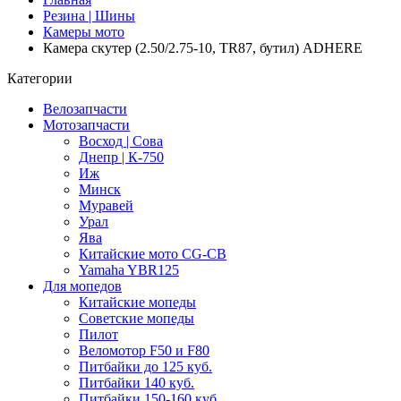
Резина | Шины
Камеры мото
Камера скутер (2.50/2.75-10, TR87, бутил) ADHERE
Категории
Велозапчасти
Мотозапчасти
Восход | Сова
Днепр | К-750
Иж
Минск
Муравей
Урал
Ява
Китайские мото CG-CB
Yamaha YBR125
Для мопедов
Китайские мопеды
Советские мопеды
Пилот
Веломотор F50 и F80
Питбайки до 125 куб.
Питбайки 140 куб.
Питбайки 150-160 куб.