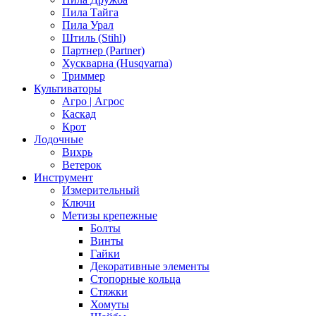
Пила Тайга
Пила Урал
Штиль (Stihl)
Партнер (Partner)
Хускварна (Husqvarna)
Триммер
Культиваторы
Агро | Агрос
Каскад
Крот
Лодочные
Вихрь
Ветерок
Инструмент
Измерительный
Ключи
Метизы крепежные
Болты
Винты
Гайки
Декоративные элементы
Стопорные кольца
Стяжки
Хомуты