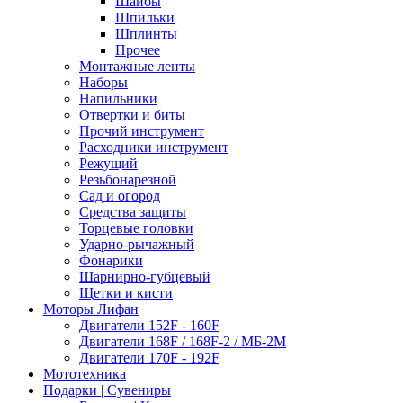
Шайбы
Шпильки
Шплинты
Прочее
Монтажные ленты
Наборы
Напильники
Отвертки и биты
Прочий инструмент
Расходники инструмент
Режущий
Резьбонарезной
Сад и огород
Средства защиты
Торцевые головки
Ударно-рычажный
Фонарики
Шарнирно-губцевый
Щетки и кисти
Моторы Лифан
Двигатели 152F - 160F
Двигатели 168F / 168F-2 / МБ-2М
Двигатели 170F - 192F
Мототехника
Подарки | Сувениры