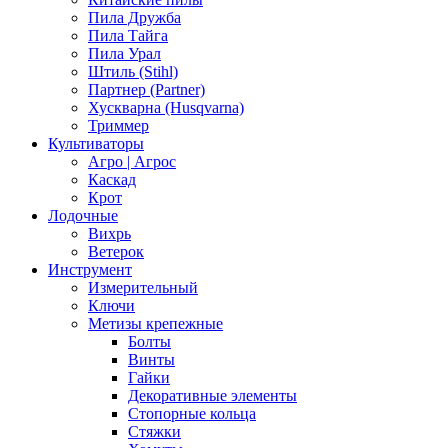
Пила Дружба
Пила Тайга
Пила Урал
Штиль (Stihl)
Партнер (Partner)
Хускварна (Husqvarna)
Триммер
Культиваторы
Агро | Агрос
Каскад
Крот
Лодочные
Вихрь
Ветерок
Инструмент
Измерительный
Ключи
Метизы крепежные
Болты
Винты
Гайки
Декоративные элементы
Стопорные кольца
Стяжки