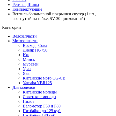
Резина | Шины
Комплектующие
Вентиль бескамерной покрышки скутер (1 шт.,
изогнутый на гайке, SV-30 цинкованый)
Категории
Велозапчасти
Мотозапчасти
Восход | Сова
Днепр | К-750
Иж
Минск
Муравей
Урал
Ява
Китайские мото CG-CB
Yamaha YBR125
Для мопедов
Китайские мопеды
Советские мопеды
Пилот
Веломотор F50 и F80
Питбайки до 125 куб.
Питбайки 140 куб.