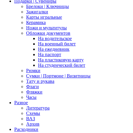
Подарки | Сувениры
Брелоки | Ключницы
Зажигалки
Карты игральные
Керамика
Ножи и мультитулы
Обложки документов
На водительское
На военный билет
На ежедневник
На паспорт
На пластиковую карту
На студенческий билет
Рюмки
Сумки | Портмоне | Визитницы
Тату и рукава
Флаги
Фляжки
Часы
Разное
Литература
Схемы
ВАЗ
Архив
Расходники