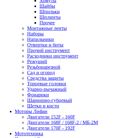
Хомуты
Шайбы
Шпильки
Шплинты
Прочее
Монтажные ленты
Наборы
Напильники
Отвертки и биты
Прочий инструмент
Расходники инструмент
Режущий
Резьбонарезной
Сад и огород
Средства защиты
Торцевые головки
Ударно-рычажный
Фонарики
Шарнирно-губцевый
Щетки и кисти
Моторы Лифан
Двигатели 152F - 160F
Двигатели 168F / 168F-2 / МБ-2М
Двигатели 170F - 192F
Мототехника