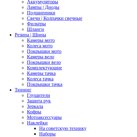
Аккумуляторы
Лампы | Диоды
Подшипники
Свечи | Колпачки свечные
Фильтры
Шланги
Резина | Шины
Камеры мото
Колеса мото
Покрышки мото
Камеры вело
Покрышки вело
Комплектующие
Камеры тачка
Колеса тачка
Покрышки тачка
Тюнинг
Глушители
Защита рук
Зеркала
Кофры
Мотоаксессуары
Наклейки
На советскую технику
Наборы