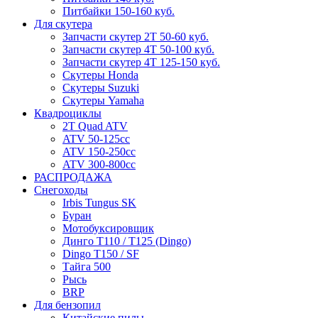
Питбайки 150-160 куб.
Для скутера
Запчасти скутер 2Т 50-60 куб.
Запчасти скутер 4Т 50-100 куб.
Запчасти скутер 4Т 125-150 куб.
Скутеры Honda
Скутеры Suzuki
Скутеры Yamaha
Квадроциклы
2T Quad ATV
ATV 50-125cc
ATV 150-250cc
ATV 300-800cc
РАСПРОДАЖА
Снегоходы
Irbis Tungus SK
Буран
Мотобуксировщик
Динго T110 / T125 (Dingo)
Dingo T150 / SF
Тайга 500
Рысь
BRP
Для бензопил
Китайские пилы