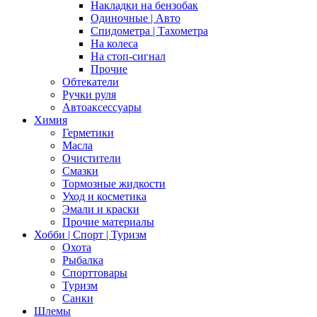
Накладки на бензобак
Одиночные | Авто
Спидометра | Тахометра
На колеса
На стоп-сигнал
Прочие
Обтекатели
Ручки руля
Автоаксессуары
Химия
Герметики
Масла
Очистители
Смазки
Тормозные жидкости
Уход и косметика
Эмали и краски
Прочие материалы
Хобби | Cпорт | Туризм
Охота
Рыбалка
Спорттовары
Туризм
Санки
Шлемы