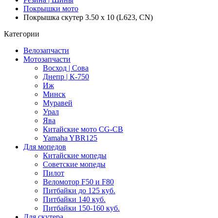
Покрышки мото
Покрышка скутер 3.50 x 10 (L623, CN)
Категории
Велозапчасти
Мотозапчасти
Восход | Сова
Днепр | К-750
Иж
Минск
Муравей
Урал
Ява
Китайские мото CG-CB
Yamaha YBR125
Для мопедов
Китайские мопеды
Советские мопеды
Пилот
Веломотор F50 и F80
Питбайки до 125 куб.
Питбайки 140 куб.
Питбайки 150-160 куб.
Для скутера