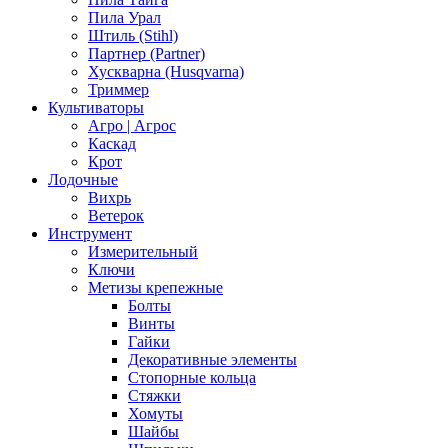
Пила Урал
Штиль (Stihl)
Партнер (Partner)
Хускварна (Husqvarna)
Триммер
Культиваторы
Агро | Агрос
Каскад
Крот
Лодочные
Вихрь
Ветерок
Инструмент
Измерительный
Ключи
Метизы крепежные
Болты
Винты
Гайки
Декоративные элементы
Стопорные кольца
Стяжки
Хомуты
Шайбы