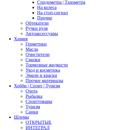
Спидометра | Тахометра
На колеса
На стоп-сигнал
Прочие
Обтекатели
Ручки руля
Автоаксессуары
Химия
Герметики
Масла
Очистители
Смазки
Тормозные жидкости
Уход и косметика
Эмали и краски
Прочие материалы
Хобби | Cпорт | Туризм
Охота
Рыбалка
Спорттовары
Туризм
Санки
Шлемы
ОТКРЫТЫЕ
ИНТЕГРАЛ