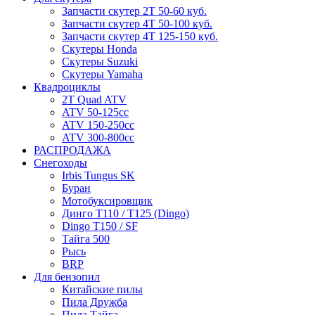
Запчасти скутер 2Т 50-60 куб.
Запчасти скутер 4Т 50-100 куб.
Запчасти скутер 4Т 125-150 куб.
Скутеры Honda
Скутеры Suzuki
Скутеры Yamaha
Квадроциклы
2T Quad ATV
ATV 50-125cc
ATV 150-250cc
ATV 300-800cc
РАСПРОДАЖА
Снегоходы
Irbis Tungus SK
Буран
Мотобуксировщик
Динго T110 / T125 (Dingo)
Dingo T150 / SF
Тайга 500
Рысь
BRP
Для бензопил
Китайские пилы
Пила Дружба
Пила Тайга