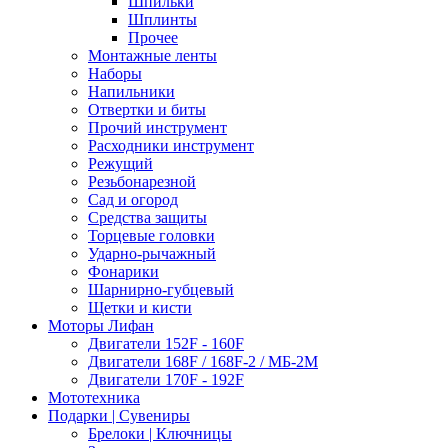
Шпильки
Шплинты
Прочее
Монтажные ленты
Наборы
Напильники
Отвертки и биты
Прочий инструмент
Расходники инструмент
Режущий
Резьбонарезной
Сад и огород
Средства защиты
Торцевые головки
Ударно-рычажный
Фонарики
Шарнирно-губцевый
Щетки и кисти
Моторы Лифан
Двигатели 152F - 160F
Двигатели 168F / 168F-2 / МБ-2М
Двигатели 170F - 192F
Мототехника
Подарки | Сувениры
Брелоки | Ключницы