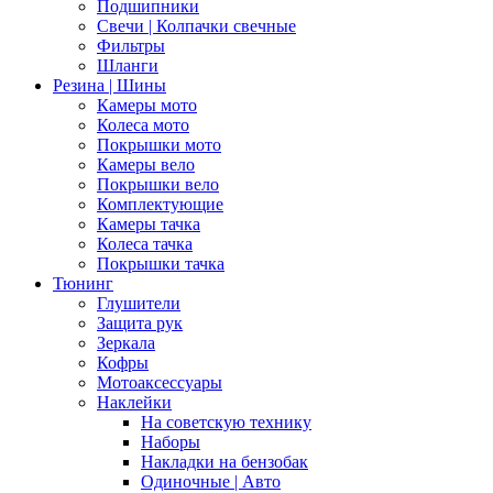
Подшипники
Свечи | Колпачки свечные
Фильтры
Шланги
Резина | Шины
Камеры мото
Колеса мото
Покрышки мото
Камеры вело
Покрышки вело
Комплектующие
Камеры тачка
Колеса тачка
Покрышки тачка
Тюнинг
Глушители
Защита рук
Зеркала
Кофры
Мотоаксессуары
Наклейки
На советскую технику
Наборы
Накладки на бензобак
Одиночные | Авто