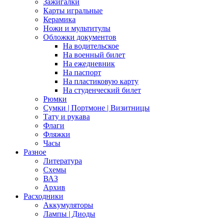
Зажигалки
Карты игральные
Керамика
Ножи и мультитулы
Обложки документов
На водительское
На военный билет
На ежедневник
На паспорт
На пластиковую карту
На студенческий билет
Рюмки
Сумки | Портмоне | Визитницы
Тату и рукава
Флаги
Фляжки
Часы
Разное
Литература
Схемы
ВАЗ
Архив
Расходники
Аккумуляторы
Лампы | Диоды