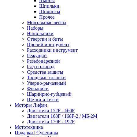
Шайбы
Шпильки
Шплинты
Прочее
Монтажные ленты
Наборы
Напильники
Отвертки и биты
Прочий инструмент
Расходники инструмент
Режущий
Резьбонарезной
Сад и огород
Средства защиты
Торцевые головки
Ударно-рычажный
Фонарики
Шарнирно-губцевый
Щетки и кисти
Моторы Лифан
Двигатели 152F - 160F
Двигатели 168F / 168F-2 / МБ-2М
Двигатели 170F - 192F
Мототехника
Подарки | Сувениры