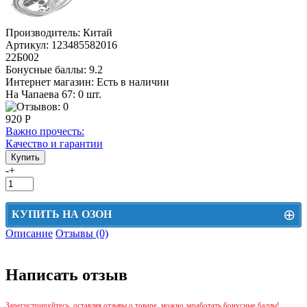
Производитель:
Китай
Артикул:
123485582016
22Б002
Бонусные баллы:
9.2
Интернет магазин:
Есть в наличии
На Чапаева 67: 0 шт.
920 Р
Важно прочесть:
Качество и гарантии
-
+
⊕
КУПИТЬ НА ОЗОН
Описание
Отзывы (0)
Цена на Озон включает доставку, упаковку и комиссии маркетплейса
Этот товар можно приобрести на Озон. Для перехода в маркетплейс
Написать отзыв
перейдите по ссылке ниже.
КУПИТЬ НА ОЗОН
Зарегистрируйтесь, оставляя отзывы о товаре, можно заработать бонусные баллы!