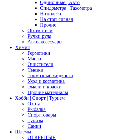
Одиночные | Авто
Спидометра | Тахометра
На колеса
На стоп-сигнал
Прочие
Обтекатели
Ручки руля
Автоаксессуары
Химия
Герметики
Масла
Очистители
Смазки
Тормозные жидкости
Уход и косметика
Эмали и краски
Прочие материалы
Хобби | Cпорт | Туризм
Охота
Рыбалка
Спорттовары
Туризм
Санки
Шлемы
ОТКРЫТЫЕ