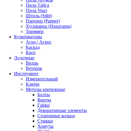
Пила Тайга
Пила Урал
Штиль (Stihl)
Партнер (Partner)
Хускварна (Husqvarna)
Триммер
Культиваторы
Агро | Агрос
Каскад
Крот
Лодочные
Вихрь
Ветерок
Инструмент
Измерительный
Ключи
Метизы крепежные
Болты
Винты
Гайки
Декоративные элементы
Стопорные кольца
Стяжки
Хомуты