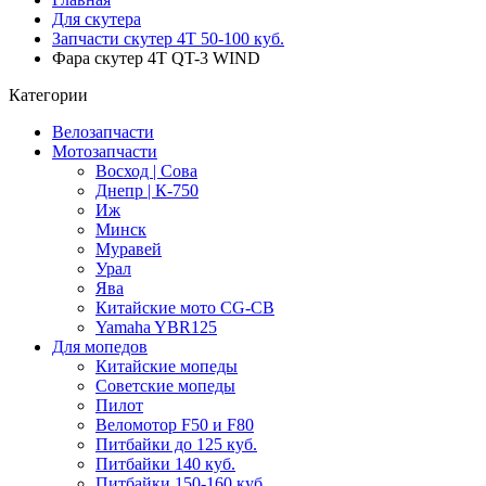
Для скутера
Запчасти скутер 4Т 50-100 куб.
Фара скутер 4T QT-3 WIND
Категории
Велозапчасти
Мотозапчасти
Восход | Сова
Днепр | К-750
Иж
Минск
Муравей
Урал
Ява
Китайские мото CG-CB
Yamaha YBR125
Для мопедов
Китайские мопеды
Советские мопеды
Пилот
Веломотор F50 и F80
Питбайки до 125 куб.
Питбайки 140 куб.
Питбайки 150-160 куб.