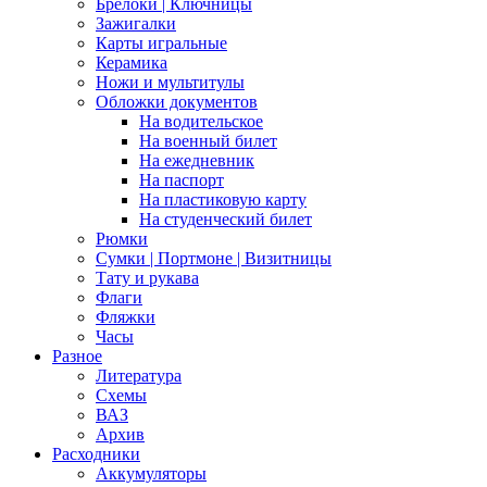
Брелоки | Ключницы
Зажигалки
Карты игральные
Керамика
Ножи и мультитулы
Обложки документов
На водительское
На военный билет
На ежедневник
На паспорт
На пластиковую карту
На студенческий билет
Рюмки
Сумки | Портмоне | Визитницы
Тату и рукава
Флаги
Фляжки
Часы
Разное
Литература
Схемы
ВАЗ
Архив
Расходники
Аккумуляторы