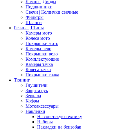
Лампы | Диоды
Подшипники
Свечи | Колпачки свечные
Фильтры
Шланги
Резина | Шины
Камеры мото
Колеса мото
Покрышки мото
Камеры вело
Покрышки вело
Комплектующие
Камеры тачка
Колеса тачка
Покрышки тачка
Тюнинг
Глушители
Защита рук
Зеркала
Кофры
Мотоаксессуары
Наклейки
На советскую технику
Наборы
Накладки на бензобак