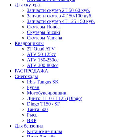
Для скутера
Запчасти скутер 2Т 50-60 куб.
Запчасти скутер 4Т 50-100 куб.
Запчасти скутер 4Т 125-150 куб.
Скутеры Honda
Скутеры Suzuki
Скутеры Yamaha
Квадроциклы
2T Quad ATV
ATV 50-125cc
ATV 150-250cc
ATV 300-800cc
РАСПРОДАЖА
Снегоходы
Irbis Tungus SK
Буран
Мотобуксировщик
Динго T110 / T125 (Dingo)
Dingo T150 / SF
Тайга 500
Рысь
BRP
Для бензопил
Китайские пилы
Пила Дружба