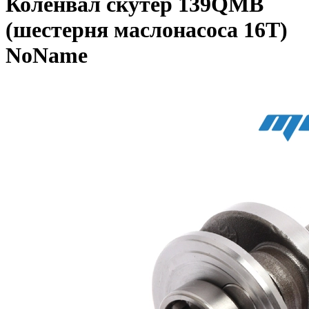
Коленвал скутер 139QMB
(шестерня маслонасоса 16T)
NoName