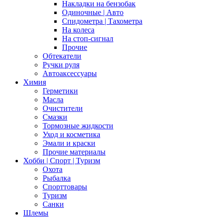
Накладки на бензобак
Одиночные | Авто
Спидометра | Тахометра
На колеса
На стоп-сигнал
Прочие
Обтекатели
Ручки руля
Автоаксессуары
Химия
Герметики
Масла
Очистители
Смазки
Тормозные жидкости
Уход и косметика
Эмали и краски
Прочие материалы
Хобби | Cпорт | Туризм
Охота
Рыбалка
Спорттовары
Туризм
Санки
Шлемы