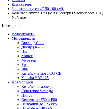
Для скутера
Запчасти скутер 4Т 50-100 куб.
Коленвал скутер 139QMB (шестерня маслонасоса 16T)
NoName
Категории
Велозапчасти
Мотозапчасти
Восход | Сова
Днепр | К-750
Иж
Минск
Муравей
Урал
Ява
Китайские мото CG-CB
Yamaha YBR125
Для мопедов
Китайские мопеды
Советские мопеды
Пилот
Веломотор F50 и F80
Питбайки до 125 куб.
Питбайки 140 куб.