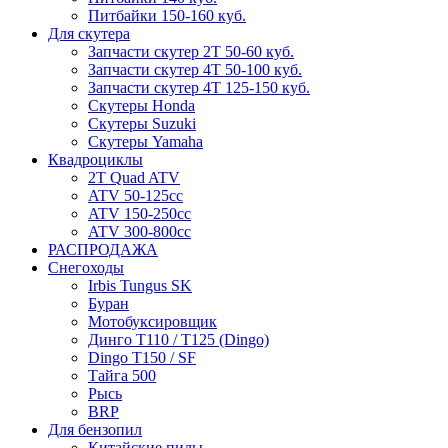
Питбайки 150-160 куб.
Для скутера
Запчасти скутер 2Т 50-60 куб.
Запчасти скутер 4Т 50-100 куб.
Запчасти скутер 4Т 125-150 куб.
Скутеры Honda
Скутеры Suzuki
Скутеры Yamaha
Квадроциклы
2T Quad ATV
ATV 50-125cc
ATV 150-250cc
ATV 300-800cc
РАСПРОДАЖА
Снегоходы
Irbis Tungus SK
Буран
Мотобуксировщик
Динго T110 / T125 (Dingo)
Dingo T150 / SF
Тайга 500
Рысь
BRP
Для бензопил
Китайские пилы