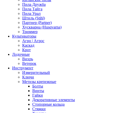
Пила Дружба
Пила Тайга
Пила Урал
Штиль (Stihl)
Партнер (Partner)
Хускварна (Husqvarna)
Триммер
Культиваторы
Агро | Агрос
Каскад
Крот
Лодочные
Вихрь
Ветерок
Инструмент
Измерительный
Ключи
Метизы крепежные
Болты
Винты
Гайки
Декоративные элементы
Стопорные кольца
Стяжки