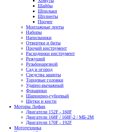
Хомуты
Шайбы
Шпильки
Шплинты
Прочее
Монтажные ленты
Наборы
Напильники
Отвертки и биты
Прочий инструмент
Расходники инструмент
Режущий
Резьбонарезной
Сад и огород
Средства защиты
Торцевые головки
Ударно-рычажный
Фонарики
Шарнирно-губцевый
Щетки и кисти
Моторы Лифан
Двигатели 152F - 160F
Двигатели 168F / 168F-2 / МБ-2М
Двигатели 170F - 192F
Мототехника