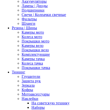
Аккумуляторы
Лампы | Диоды
Подшипники
Свечи | Колпачки свечные
Фильтры
Шланги
Резина | Шины
Камеры мото
Колеса мото
Покрышки мото
Камеры вело
Покрышки вело
Комплектующие
Камеры тачка
Колеса тачка
Покрышки тачка
Тюнинг
Глушители
Защита рук
Зеркала
Кофры
Мотоаксессуары
Наклейки
На советскую технику
Наборы