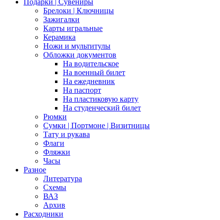
Подарки | Сувениры
Брелоки | Ключницы
Зажигалки
Карты игральные
Керамика
Ножи и мультитулы
Обложки документов
На водительское
На военный билет
На ежедневник
На паспорт
На пластиковую карту
На студенческий билет
Рюмки
Сумки | Портмоне | Визитницы
Тату и рукава
Флаги
Фляжки
Часы
Разное
Литература
Схемы
ВАЗ
Архив
Расходники