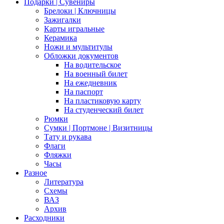
Подарки | Сувениры
Брелоки | Ключницы
Зажигалки
Карты игральные
Керамика
Ножи и мультитулы
Обложки документов
На водительское
На военный билет
На ежедневник
На паспорт
На пластиковую карту
На студенческий билет
Рюмки
Сумки | Портмоне | Визитницы
Тату и рукава
Флаги
Фляжки
Часы
Разное
Литература
Схемы
ВАЗ
Архив
Расходники