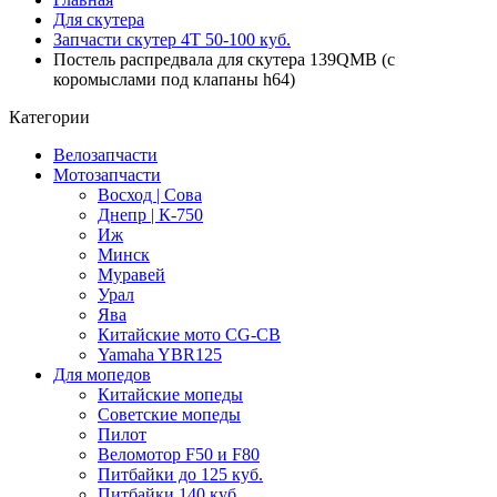
Для скутера
Запчасти скутер 4Т 50-100 куб.
Постель распредвала для скутера 139QMB (с
коромыслами под клапаны h64)
Категории
Велозапчасти
Мотозапчасти
Восход | Сова
Днепр | К-750
Иж
Минск
Муравей
Урал
Ява
Китайские мото CG-CB
Yamaha YBR125
Для мопедов
Китайские мопеды
Советские мопеды
Пилот
Веломотор F50 и F80
Питбайки до 125 куб.
Питбайки 140 куб.