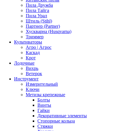
Пила Дружба
Пила Тайга
Пила Урал
Штиль (Stihl)
Партнер (Partner)
Хускварна (Husqvarna)
Триммер
Культиваторы
Агро | Агрос
Каскад
Крот
Лодочные
Вихрь
Ветерок
Инструмент
Измерительный
Ключи
Метизы крепежные
Болты
Винты
Гайки
Декоративные элементы
Стопорные кольца
Стяжки