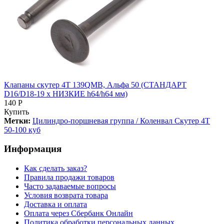
Клапаны скутер 4Т 139QMB, Альфа 50 (СТАНДАРТ
D16/D18-19 x НИЗКИЕ h64/h64 мм)
140 Р
Купить
Метки:
Цилиндро-поршневая группа / Коленвал Скутер 4Т
50-100 куб
Информация
Как сделать заказ?
Правила продажи товаров
Часто задаваемые вопросы
Условия возврата товара
Доставка и оплата
Оплата через Сбербанк Онлайн
Политика обработки персональных данных