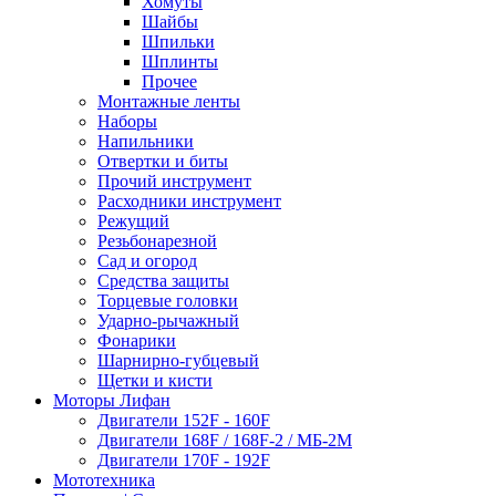
Хомуты
Шайбы
Шпильки
Шплинты
Прочее
Монтажные ленты
Наборы
Напильники
Отвертки и биты
Прочий инструмент
Расходники инструмент
Режущий
Резьбонарезной
Сад и огород
Средства защиты
Торцевые головки
Ударно-рычажный
Фонарики
Шарнирно-губцевый
Щетки и кисти
Моторы Лифан
Двигатели 152F - 160F
Двигатели 168F / 168F-2 / МБ-2М
Двигатели 170F - 192F
Мототехника