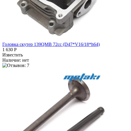
Головка скутер 139QMB 72cc (D47*V16/18*h64)
1 630 Р
Известить
Наличие:
нет