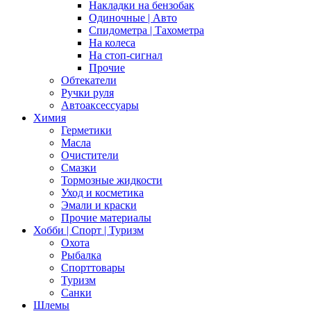
Накладки на бензобак
Одиночные | Авто
Спидометра | Тахометра
На колеса
На стоп-сигнал
Прочие
Обтекатели
Ручки руля
Автоаксессуары
Химия
Герметики
Масла
Очистители
Смазки
Тормозные жидкости
Уход и косметика
Эмали и краски
Прочие материалы
Хобби | Cпорт | Туризм
Охота
Рыбалка
Спорттовары
Туризм
Санки
Шлемы