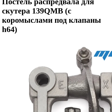
Постель распредвала для
скутера 139QMB (с
коромыслами под клапаны
h64)