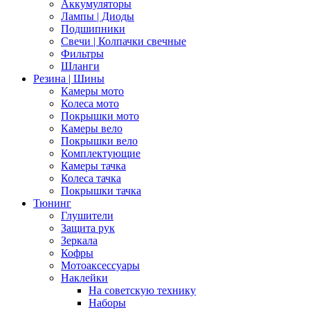
Аккумуляторы
Лампы | Диоды
Подшипники
Свечи | Колпачки свечные
Фильтры
Шланги
Резина | Шины
Камеры мото
Колеса мото
Покрышки мото
Камеры вело
Покрышки вело
Комплектующие
Камеры тачка
Колеса тачка
Покрышки тачка
Тюнинг
Глушители
Защита рук
Зеркала
Кофры
Мотоаксессуары
Наклейки
На советскую технику
Наборы