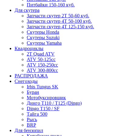
Питбайки 150-160 куб.
Для скутера
Запчасти скутер 2Т 50-60 куб.
Запчасти скутер 4Т 50-100 куб.
Запчасти скутер 4Т 125-150 куб.
Скутеры Honda
Скутеры Suzuki
Скутеры Yamaha
Квадроциклы
2T Quad ATV
ATV 50-125cc
ATV 150-250cc
ATV 300-800cc
РАСПРОДАЖА
Снегоходы
Irbis Tungus SK
Буран
Мотобуксировщик
Динго T110 / T125 (Dingo)
Dingo T150 / SF
Тайга 500
Рысь
BRP
Для бензопил
Китайские пилы