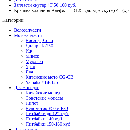
Запчасти скутер 4Т 50-100 куб.
Крышка клапанов Альфа, TTR125, фильтра скутер 4Т (хро
Категории
Велозапчасти
Мотозапчасти
Восход | Сова
Днепр | К-750
Иж
Минск
Муравей
Урал
Ява
Китайские мото CG-CB
Yamaha YBR125
Для мопедов
Китайские мопеды
Советские мопеды
Пилот
Веломотор F50 и F80
Питбайки до 125 куб.
Питбайки 140 куб.
Питбайки 150-160 куб.
Для скутера