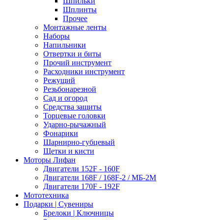
Шпильки
Шплинты
Прочее
Монтажные ленты
Наборы
Напильники
Отвертки и биты
Прочий инструмент
Расходники инструмент
Режущий
Резьбонарезной
Сад и огород
Средства защиты
Торцевые головки
Ударно-рычажный
Фонарики
Шарнирно-губцевый
Щетки и кисти
Моторы Лифан
Двигатели 152F - 160F
Двигатели 168F / 168F-2 / МБ-2М
Двигатели 170F - 192F
Мототехника
Подарки | Сувениры
Брелоки | Ключницы