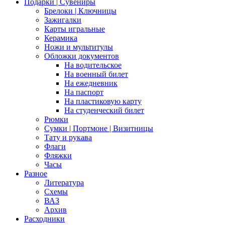
Подарки | Сувениры
Брелоки | Ключницы
Зажигалки
Карты игральные
Керамика
Ножи и мультитулы
Обложки документов
На водительское
На военный билет
На ежедневник
На паспорт
На пластиковую карту
На студенческий билет
Рюмки
Сумки | Портмоне | Визитницы
Тату и рукава
Флаги
Фляжки
Часы
Разное
Литература
Схемы
ВАЗ
Архив
Расходники