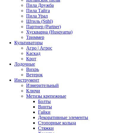
Пила Дружба
Пила Тайга
Пила Урал
Штиль (Stihl)
Партнер (Partner)
Хускварна (Husqvarna)
Триммер
Культиваторы
Агро | Агрос
Каскад
Крот
Лодочные
Вихрь
Ветерок
Инструмент
Измерительный
Ключи
Метизы крепежные
Болты
Винты
Гайки
Декоративные элементы
Стопорные кольца
Стяжки