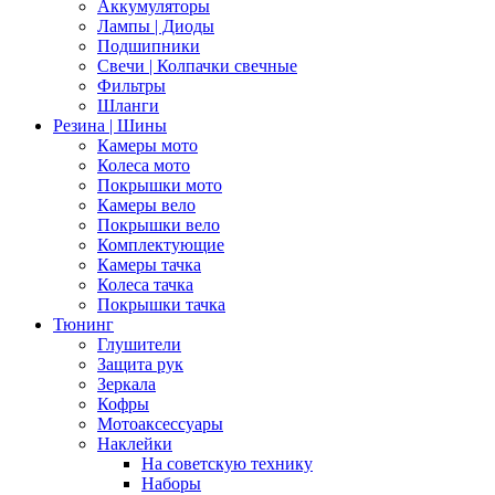
Аккумуляторы
Лампы | Диоды
Подшипники
Свечи | Колпачки свечные
Фильтры
Шланги
Резина | Шины
Камеры мото
Колеса мото
Покрышки мото
Камеры вело
Покрышки вело
Комплектующие
Камеры тачка
Колеса тачка
Покрышки тачка
Тюнинг
Глушители
Защита рук
Зеркала
Кофры
Мотоаксессуары
Наклейки
На советскую технику
Наборы