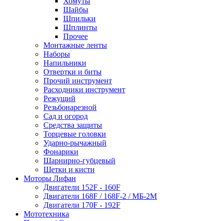
Хомуты
Шайбы
Шпильки
Шплинты
Прочее
Монтажные ленты
Наборы
Напильники
Отвертки и биты
Прочий инструмент
Расходники инструмент
Режущий
Резьбонарезной
Сад и огород
Средства защиты
Торцевые головки
Ударно-рычажный
Фонарики
Шарнирно-губцевый
Щетки и кисти
Моторы Лифан
Двигатели 152F - 160F
Двигатели 168F / 168F-2 / МБ-2М
Двигатели 170F - 192F
Мототехника