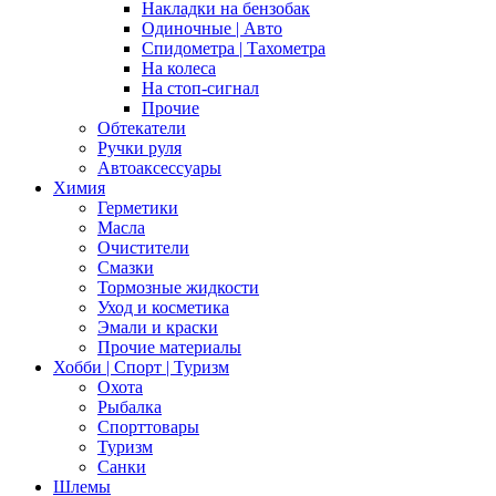
Накладки на бензобак
Одиночные | Авто
Спидометра | Тахометра
На колеса
На стоп-сигнал
Прочие
Обтекатели
Ручки руля
Автоаксессуары
Химия
Герметики
Масла
Очистители
Смазки
Тормозные жидкости
Уход и косметика
Эмали и краски
Прочие материалы
Хобби | Cпорт | Туризм
Охота
Рыбалка
Спорттовары
Туризм
Санки
Шлемы