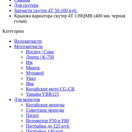
Для скутера
Запчасти скутер 4Т 50-100 куб.
Крышка вариатора скутер 4Т 139QMB (400 мм. черная
голая)
Категории
Велозапчасти
Мотозапчасти
Восход | Сова
Днепр | К-750
Иж
Минск
Муравей
Урал
Ява
Китайские мото CG-CB
Yamaha YBR125
Для мопедов
Китайские мопеды
Советские мопеды
Пилот
Веломотор F50 и F80
Питбайки до 125 куб.
Питбайки 140 куб.