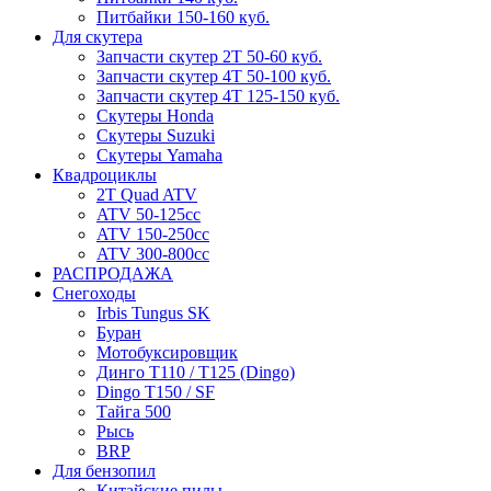
Питбайки 150-160 куб.
Для скутера
Запчасти скутер 2Т 50-60 куб.
Запчасти скутер 4Т 50-100 куб.
Запчасти скутер 4Т 125-150 куб.
Скутеры Honda
Скутеры Suzuki
Скутеры Yamaha
Квадроциклы
2T Quad ATV
ATV 50-125cc
ATV 150-250cc
ATV 300-800cc
РАСПРОДАЖА
Снегоходы
Irbis Tungus SK
Буран
Мотобуксировщик
Динго T110 / T125 (Dingo)
Dingo T150 / SF
Тайга 500
Рысь
BRP
Для бензопил
Китайские пилы