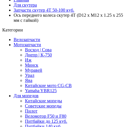
Для скутера
Запчасти скутер 4Т 50-100 куб.
Ось переднего колеса скутер 4Т (D12 х М12 x 1.25 х 255
мм с гайкой)
Категории
Велозапчасти
Мотозапчасти
Восход | Сова
Днепр | К-750
Иж
Минск
Муравей
Урал
Ява
Китайские мото CG-CB
Yamaha YBR125
Для мопедов
Китайские мопеды
Советские мопеды
Пилот
Веломотор F50 и F80
Питбайки до 125 куб.
Питбайки 140 куб.