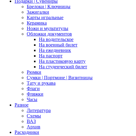
Подарки | Сувениры
Брелоки | Ключницы
Зажигалки
Карты игральные
Керамика
Ножи и мультитулы
Обложки документов
На водительское
На военный билет
На ежедневник
На паспорт
На пластиковую карту
На студенческий билет
Рюмки
Сумки | Портмоне | Визитницы
Тату и рукава
Флаги
Фляжки
Часы
Разное
Литература
Схемы
ВАЗ
Архив
Расходники