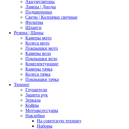
Аккумуляторы
Лампы | Диоды
Подшипники
Свечи | Колпачки свечные
Фильтры
Шланги
Резина | Шины
Камеры мото
Колеса мото
Покрышки мото
Камеры вело
Покрышки вело
Комплектующие
Камеры тачка
Колеса тачка
Покрышки тачка
Тюнинг
Глушители
Защита рук
Зеркала
Кофры
Мотоаксессуары
Наклейки
На советскую технику
Наборы