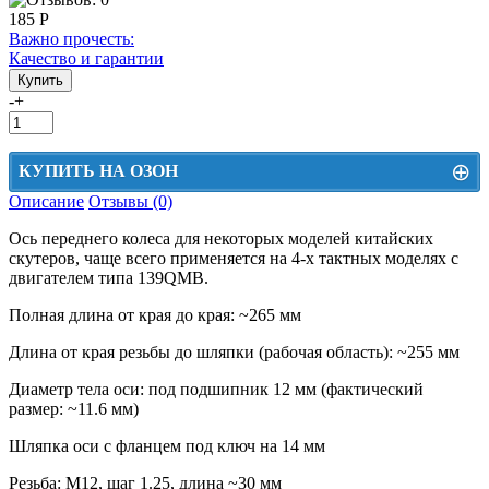
185 Р
Важно прочесть:
Качество и гарантии
-
+
⊕
КУПИТЬ НА ОЗОН
Описание
Отзывы (0)
Цена на Озон включает доставку, упаковку и комиссии маркетплейса
Ось переднего колеса для некоторых моделей китайских
Этот товар можно приобрести на Озон. Для перехода в маркетплейс
скутеров, чаще всего применяется на 4-х тактных моделях с
перейдите по ссылке ниже.
двигателем типа 139QMB.
КУПИТЬ НА ОЗОН
Полная длина от края до края: ~265 мм
Длина от края резьбы до шляпки (рабочая область): ~255 мм
Диаметр тела оси: под подшипник 12 мм (фактический
размер: ~11.6 мм)
Шляпка оси с фланцем под ключ на 14 мм
Резьба: М12, шаг 1.25, длина ~30 мм