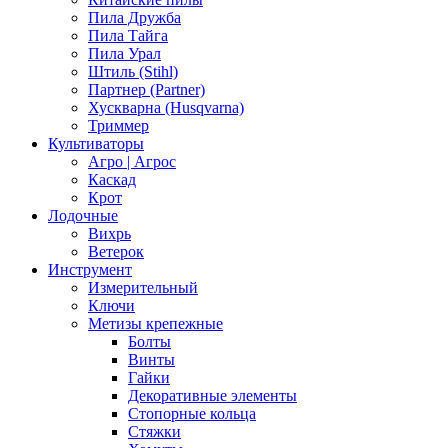
Пила Дружба
Пила Тайга
Пила Урал
Штиль (Stihl)
Партнер (Partner)
Хускварна (Husqvarna)
Триммер
Культиваторы
Агро | Агрос
Каскад
Крот
Лодочные
Вихрь
Ветерок
Инструмент
Измерительный
Ключи
Метизы крепежные
Болты
Винты
Гайки
Декоративные элементы
Стопорные кольца
Стяжки