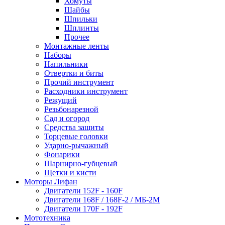
Хомуты
Шайбы
Шпильки
Шплинты
Прочее
Монтажные ленты
Наборы
Напильники
Отвертки и биты
Прочий инструмент
Расходники инструмент
Режущий
Резьбонарезной
Сад и огород
Средства защиты
Торцевые головки
Ударно-рычажный
Фонарики
Шарнирно-губцевый
Щетки и кисти
Моторы Лифан
Двигатели 152F - 160F
Двигатели 168F / 168F-2 / МБ-2М
Двигатели 170F - 192F
Мототехника