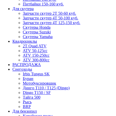
Питбайки 150-160 куб.
Для скутера
Запчасти скутер 2Т 50-60 куб.
Запчасти скутер 4Т 50-100 куб.
Запчасти скутер 4Т 125-150 куб.
Скутеры Honda
Скутеры Suzuki
Скутеры Yamaha
Квадроциклы
2T Quad ATV
ATV 50-125cc
ATV 150-250cc
ATV 300-800cc
РАСПРОДАЖА
Снегоходы
Irbis Tungus SK
Буран
Мотобуксировщик
Динго T110 / T125 (Dingo)
Dingo T150 / SF
Тайга 500
Рысь
BRP
Для бензопил
Китайские пилы