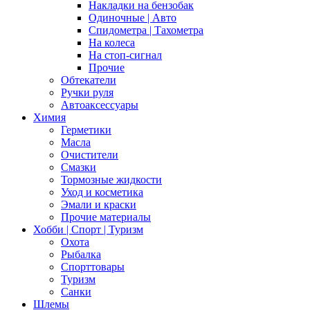
Накладки на бензобак
Одиночные | Авто
Спидометра | Тахометра
На колеса
На стоп-сигнал
Прочие
Обтекатели
Ручки руля
Автоаксессуары
Химия
Герметики
Масла
Очистители
Смазки
Тормозные жидкости
Уход и косметика
Эмали и краски
Прочие материалы
Хобби | Cпорт | Туризм
Охота
Рыбалка
Спорттовары
Туризм
Санки
Шлемы