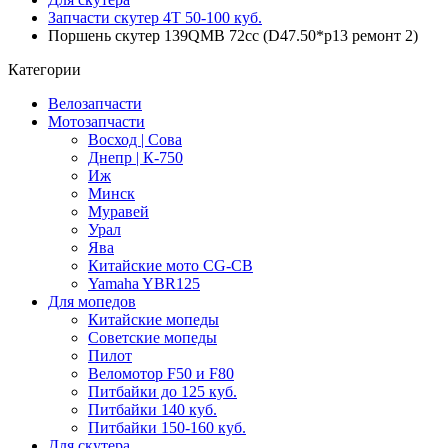
Запчасти скутер 4Т 50-100 куб.
Поршень скутер 139QMB 72cc (D47.50*p13 ремонт 2)
Категории
Велозапчасти
Мотозапчасти
Восход | Сова
Днепр | К-750
Иж
Минск
Муравей
Урал
Ява
Китайские мото CG-CB
Yamaha YBR125
Для мопедов
Китайские мопеды
Советские мопеды
Пилот
Веломотор F50 и F80
Питбайки до 125 куб.
Питбайки 140 куб.
Питбайки 150-160 куб.
Для скутера