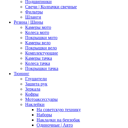
Подшипники
Свечи | Колпачки свечные
Фильтры
Шланги
Резина | Шины
Камеры мото
Колеса мото
Покрышки мото
Камеры вело
Покрышки вело
Комплектующие
Камеры тачка
Колеса тачка
Покрышки тачка
Тюнинг
Глушители
Защита рук
Зеркала
Кофры
Мотоаксессуары
Наклейки
На советскую технику
Наборы
Накладки на бензобак
Одиночные | Авто