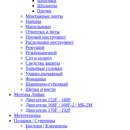
Шпильки
Шплинты
Прочее
Монтажные ленты
Наборы
Напильники
Отвертки и биты
Прочий инструмент
Расходники инструмент
Режущий
Резьбонарезной
Сад и огород
Средства защиты
Торцевые головки
Ударно-рычажный
Фонарики
Шарнирно-губцевый
Щетки и кисти
Моторы Лифан
Двигатели 152F - 160F
Двигатели 168F / 168F-2 / МБ-2М
Двигатели 170F - 192F
Мототехника
Подарки | Сувениры
Брелоки | Ключницы