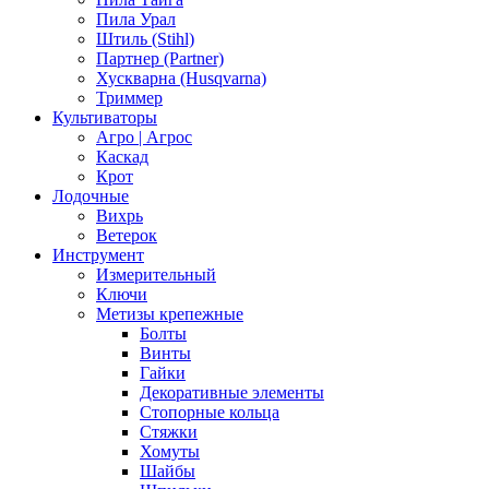
Пила Урал
Штиль (Stihl)
Партнер (Partner)
Хускварна (Husqvarna)
Триммер
Культиваторы
Агро | Агрос
Каскад
Крот
Лодочные
Вихрь
Ветерок
Инструмент
Измерительный
Ключи
Метизы крепежные
Болты
Винты
Гайки
Декоративные элементы
Стопорные кольца
Стяжки
Хомуты
Шайбы