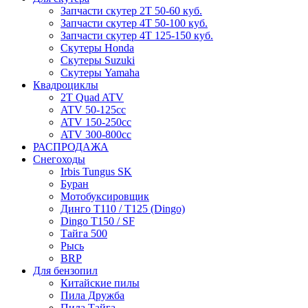
Запчасти скутер 2Т 50-60 куб.
Запчасти скутер 4Т 50-100 куб.
Запчасти скутер 4Т 125-150 куб.
Скутеры Honda
Скутеры Suzuki
Скутеры Yamaha
Квадроциклы
2T Quad ATV
ATV 50-125cc
ATV 150-250cc
ATV 300-800cc
РАСПРОДАЖА
Снегоходы
Irbis Tungus SK
Буран
Мотобуксировщик
Динго T110 / T125 (Dingo)
Dingo T150 / SF
Тайга 500
Рысь
BRP
Для бензопил
Китайские пилы
Пила Дружба
Пила Тайга