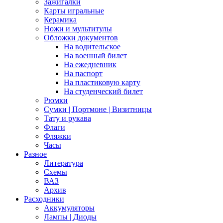
Зажигалки
Карты игральные
Керамика
Ножи и мультитулы
Обложки документов
На водительское
На военный билет
На ежедневник
На паспорт
На пластиковую карту
На студенческий билет
Рюмки
Сумки | Портмоне | Визитницы
Тату и рукава
Флаги
Фляжки
Часы
Разное
Литература
Схемы
ВАЗ
Архив
Расходники
Аккумуляторы
Лампы | Диоды