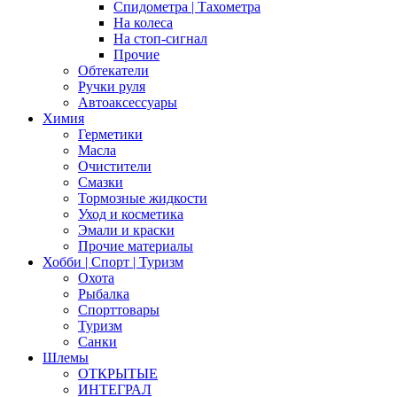
Спидометра | Тахометра
На колеса
На стоп-сигнал
Прочие
Обтекатели
Ручки руля
Автоаксессуары
Химия
Герметики
Масла
Очистители
Смазки
Тормозные жидкости
Уход и косметика
Эмали и краски
Прочие материалы
Хобби | Cпорт | Туризм
Охота
Рыбалка
Спорттовары
Туризм
Санки
Шлемы
ОТКРЫТЫЕ
ИНТЕГРАЛ