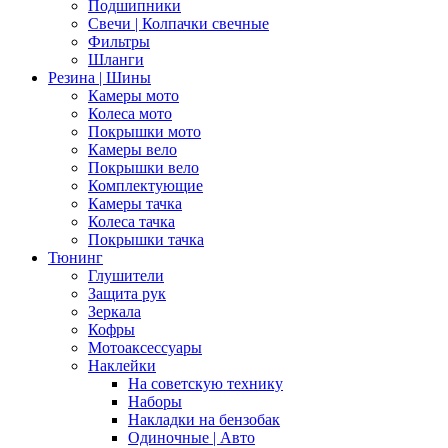
Подшипники
Свечи | Колпачки свечные
Фильтры
Шланги
Резина | Шины
Камеры мото
Колеса мото
Покрышки мото
Камеры вело
Покрышки вело
Комплектующие
Камеры тачка
Колеса тачка
Покрышки тачка
Тюнинг
Глушители
Защита рук
Зеркала
Кофры
Мотоаксессуары
Наклейки
На советскую технику
Наборы
Накладки на бензобак
Одиночные | Авто