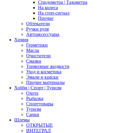
Спидометра | Тахометра
На колеса
На стоп-сигнал
Прочие
Обтекатели
Ручки руля
Автоаксессуары
Химия
Герметики
Масла
Очистители
Смазки
Тормозные жидкости
Уход и косметика
Эмали и краски
Прочие материалы
Хобби | Cпорт | Туризм
Охота
Рыбалка
Спорттовары
Туризм
Санки
Шлемы
ОТКРЫТЫЕ
ИНТЕГРАЛ