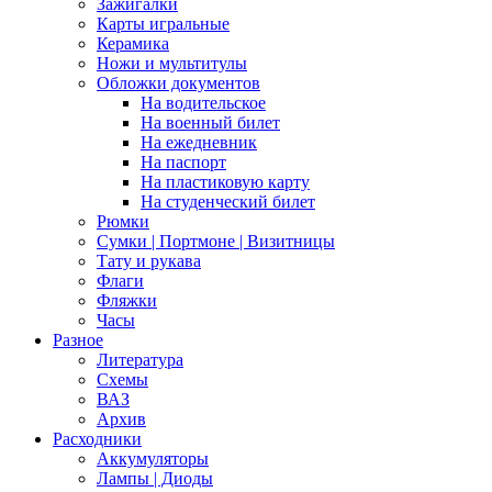
Зажигалки
Карты игральные
Керамика
Ножи и мультитулы
Обложки документов
На водительское
На военный билет
На ежедневник
На паспорт
На пластиковую карту
На студенческий билет
Рюмки
Сумки | Портмоне | Визитницы
Тату и рукава
Флаги
Фляжки
Часы
Разное
Литература
Схемы
ВАЗ
Архив
Расходники
Аккумуляторы
Лампы | Диоды