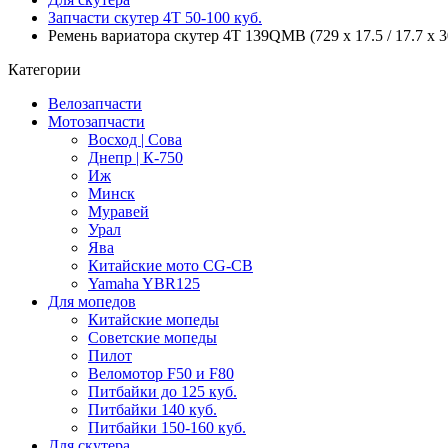
Запчасти скутер 4Т 50-100 куб.
Ремень вариатора скутер 4T 139QMB (729 x 17.5 / 17.7 x 
Категории
Велозапчасти
Мотозапчасти
Восход | Сова
Днепр | К-750
Иж
Минск
Муравей
Урал
Ява
Китайские мото CG-CB
Yamaha YBR125
Для мопедов
Китайские мопеды
Советские мопеды
Пилот
Веломотор F50 и F80
Питбайки до 125 куб.
Питбайки 140 куб.
Питбайки 150-160 куб.
Для скутера