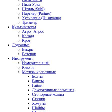
Пила Урал
Штиль (Stihl)
Партнер (Partner)
Хускварна (Husqvarna)
Триммер
Культиваторы
Агро | Агрос
Каскад
Крот
Лодочные
Вихрь
Ветерок
Инструмент
Измерительный
Ключи
Метизы крепежные
Болты
Винты
Гайки
Декоративные элементы
Стопорные кольца
Стяжки
Хомуты
Шайбы