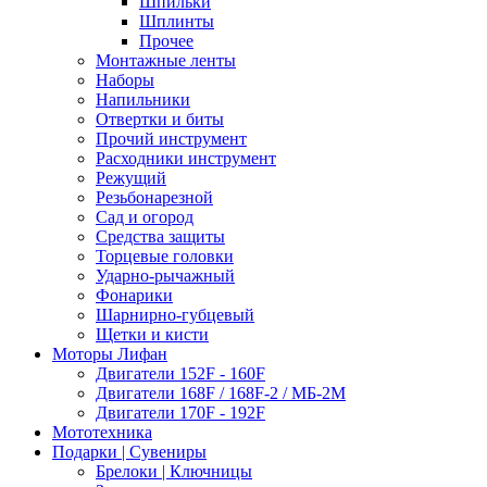
Шпильки
Шплинты
Прочее
Монтажные ленты
Наборы
Напильники
Отвертки и биты
Прочий инструмент
Расходники инструмент
Режущий
Резьбонарезной
Сад и огород
Средства защиты
Торцевые головки
Ударно-рычажный
Фонарики
Шарнирно-губцевый
Щетки и кисти
Моторы Лифан
Двигатели 152F - 160F
Двигатели 168F / 168F-2 / МБ-2М
Двигатели 170F - 192F
Мототехника
Подарки | Сувениры
Брелоки | Ключницы