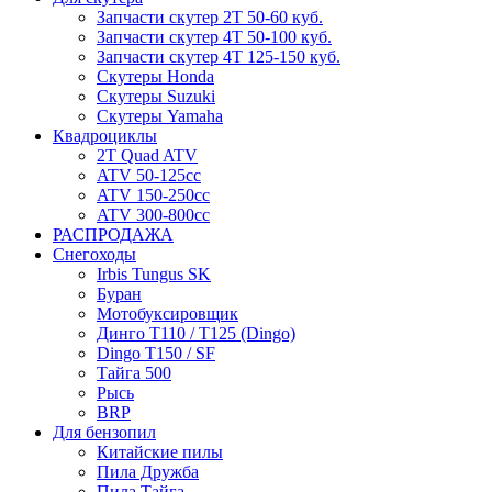
Запчасти скутер 2Т 50-60 куб.
Запчасти скутер 4Т 50-100 куб.
Запчасти скутер 4Т 125-150 куб.
Скутеры Honda
Скутеры Suzuki
Скутеры Yamaha
Квадроциклы
2T Quad ATV
ATV 50-125cc
ATV 150-250cc
ATV 300-800cc
РАСПРОДАЖА
Снегоходы
Irbis Tungus SK
Буран
Мотобуксировщик
Динго T110 / T125 (Dingo)
Dingo T150 / SF
Тайга 500
Рысь
BRP
Для бензопил
Китайские пилы
Пила Дружба
Пила Тайга