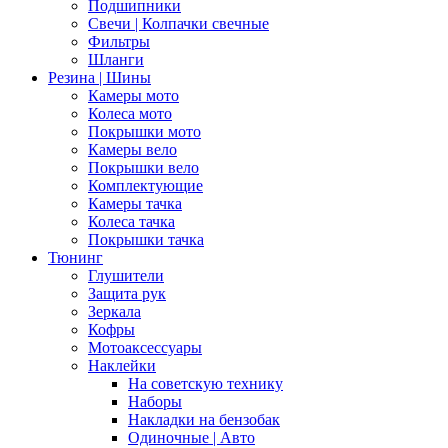
Подшипники
Свечи | Колпачки свечные
Фильтры
Шланги
Резина | Шины
Камеры мото
Колеса мото
Покрышки мото
Камеры вело
Покрышки вело
Комплектующие
Камеры тачка
Колеса тачка
Покрышки тачка
Тюнинг
Глушители
Защита рук
Зеркала
Кофры
Мотоаксессуары
Наклейки
На советскую технику
Наборы
Накладки на бензобак
Одиночные | Авто