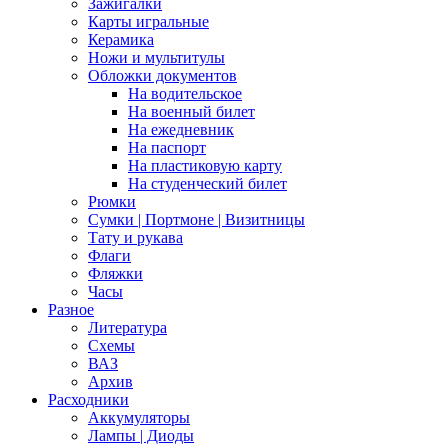
Зажигалки
Карты игральные
Керамика
Ножи и мультитулы
Обложки документов
На водительское
На военный билет
На ежедневник
На паспорт
На пластиковую карту
На студенческий билет
Рюмки
Сумки | Портмоне | Визитницы
Тату и рукава
Флаги
Фляжки
Часы
Разное
Литература
Схемы
ВАЗ
Архив
Расходники
Аккумуляторы
Лампы | Диоды