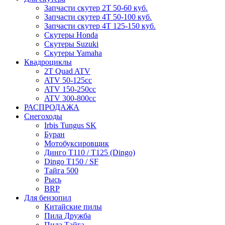
Запчасти скутер 2Т 50-60 куб.
Запчасти скутер 4Т 50-100 куб.
Запчасти скутер 4Т 125-150 куб.
Скутеры Honda
Скутеры Suzuki
Скутеры Yamaha
Квадроциклы
2T Quad ATV
ATV 50-125cc
ATV 150-250cc
ATV 300-800cc
РАСПРОДАЖА
Снегоходы
Irbis Tungus SK
Буран
Мотобуксировщик
Динго T110 / T125 (Dingo)
Dingo T150 / SF
Тайга 500
Рысь
BRP
Для бензопил
Китайские пилы
Пила Дружба
Пила Тайга