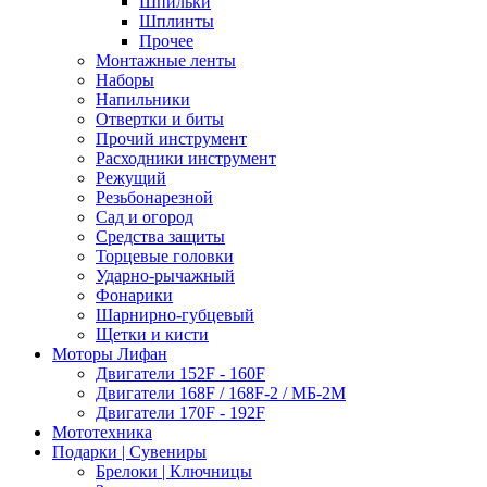
Шпильки
Шплинты
Прочее
Монтажные ленты
Наборы
Напильники
Отвертки и биты
Прочий инструмент
Расходники инструмент
Режущий
Резьбонарезной
Сад и огород
Средства защиты
Торцевые головки
Ударно-рычажный
Фонарики
Шарнирно-губцевый
Щетки и кисти
Моторы Лифан
Двигатели 152F - 160F
Двигатели 168F / 168F-2 / МБ-2М
Двигатели 170F - 192F
Мототехника
Подарки | Сувениры
Брелоки | Ключницы