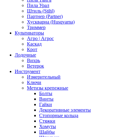
Пила Урал
Штиль (Stihl)
Партнер (Partner)
Хускварна (Husqvarna)
Триммер
Культиваторы
Агро | Агрос
Каскад
Крот
Лодочные
Вихрь
Ветерок
Инструмент
Измерительный
Ключи
Метизы крепежные
Болты
Винты
Гайки
Декоративные элементы
Стопорные кольца
Стяжки
Хомуты
Шайбы