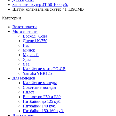
Запчасти скутер 4Т 50-100 куб.
Шатун коленвала на скутер 4T 139QMB
Категории
Велозапчасти
Мотозапчасти
Восход | Сова
Днепр | К-750
Иж
Минск
Муравей
Урал
Ява
Китайские мото CG-CB
Yamaha YBR125
Для мопедов
Китайские мопеды
Советские мопеды
Пилот
Веломотор F50 и F80
Питбайки до 125 куб.
Питбайки 140 куб.
Питбайки 150-160 куб.
Для скутера