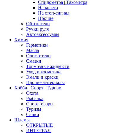
Спидометра | Тахометра
На колеса
На стоп-сигнал
Прочие
Обтекатели
Ручки руля
Автоаксессуары
Химия
Герметики
Масла
Очистители
Смазки
Тормозные жидкости
Уход и косметика
Эмали и краски
Прочие материалы
Хобби | Cпорт | Туризм
Охота
Рыбалка
Спорттовары
Туризм
Санки
Шлемы
ОТКРЫТЫЕ
ИНТЕГРАЛ