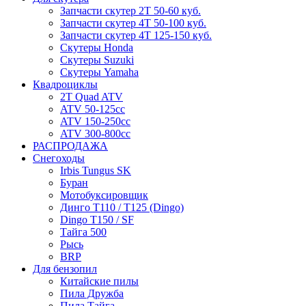
Запчасти скутер 2Т 50-60 куб.
Запчасти скутер 4Т 50-100 куб.
Запчасти скутер 4Т 125-150 куб.
Скутеры Honda
Скутеры Suzuki
Скутеры Yamaha
Квадроциклы
2T Quad ATV
ATV 50-125cc
ATV 150-250cc
ATV 300-800cc
РАСПРОДАЖА
Снегоходы
Irbis Tungus SK
Буран
Мотобуксировщик
Динго T110 / T125 (Dingo)
Dingo T150 / SF
Тайга 500
Рысь
BRP
Для бензопил
Китайские пилы
Пила Дружба
Пила Тайга