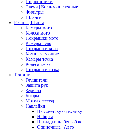
Подшипники
Свечи | Колпачки свечные
Фильтры
Шланги
Резина | Шины
Камеры мото
Колеса мото
Покрышки мото
Камеры вело
Покрышки вело
Комплектующие
Камеры тачка
Колеса тачка
Покрышки тачка
Тюнинг
Глушители
Защита рук
Зеркала
Кофры
Мотоаксессуары
Наклейки
На советскую технику
Наборы
Накладки на бензобак
Одиночные | Авто