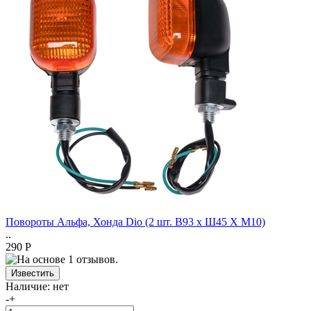
Повороты Альфа, Хонда Dio (2 шт. В93 x Ш45 X М10)
..
290 Р
Наличие:
нет
-
+