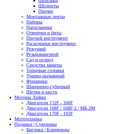
Шпильки
Шплинты
Прочее
Монтажные ленты
Наборы
Напильники
Отвертки и биты
Прочий инструмент
Расходники инструмент
Режущий
Резьбонарезной
Сад и огород
Средства защиты
Торцевые головки
Ударно-рычажный
Фонарики
Шарнирно-губцевый
Щетки и кисти
Моторы Лифан
Двигатели 152F - 160F
Двигатели 168F / 168F-2 / МБ-2М
Двигатели 170F - 192F
Мототехника
Подарки | Сувениры
Брелоки | Ключницы