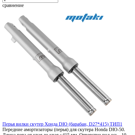
сравнение
Перья вилки скутер Хонда DIO (барабан, D27*415) ТИП1
Передние амортизаторы (перья) для скутера Honda DIO-50.
Длина пера от края до края ~415 мм. Отверстие под ось - 10