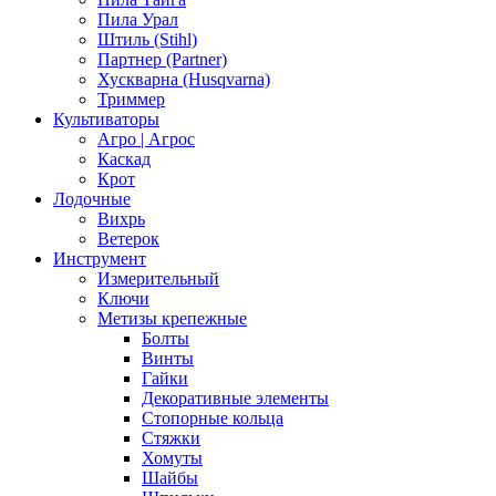
Пила Урал
Штиль (Stihl)
Партнер (Partner)
Хускварна (Husqvarna)
Триммер
Культиваторы
Агро | Агрос
Каскад
Крот
Лодочные
Вихрь
Ветерок
Инструмент
Измерительный
Ключи
Метизы крепежные
Болты
Винты
Гайки
Декоративные элементы
Стопорные кольца
Стяжки
Хомуты
Шайбы