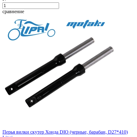
сравнение
Перья вилки скутер Хонда DIO (черные, барабан, D27*410)