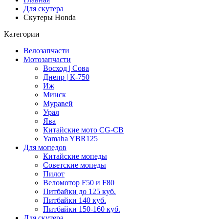
Для скутера
Скутеры Honda
Категории
Велозапчасти
Мотозапчасти
Восход | Сова
Днепр | К-750
Иж
Минск
Муравей
Урал
Ява
Китайские мото CG-CB
Yamaha YBR125
Для мопедов
Китайские мопеды
Советские мопеды
Пилот
Веломотор F50 и F80
Питбайки до 125 куб.
Питбайки 140 куб.
Питбайки 150-160 куб.
Для скутера