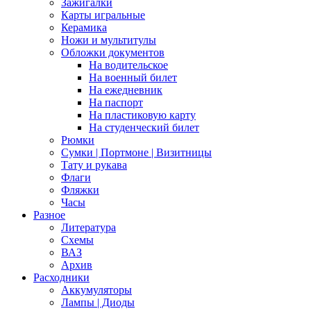
Зажигалки
Карты игральные
Керамика
Ножи и мультитулы
Обложки документов
На водительское
На военный билет
На ежедневник
На паспорт
На пластиковую карту
На студенческий билет
Рюмки
Сумки | Портмоне | Визитницы
Тату и рукава
Флаги
Фляжки
Часы
Разное
Литература
Схемы
ВАЗ
Архив
Расходники
Аккумуляторы
Лампы | Диоды