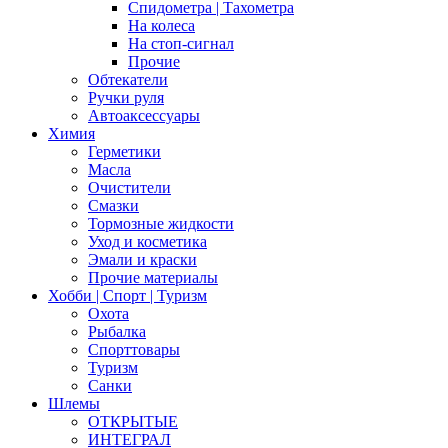
Спидометра | Тахометра
На колеса
На стоп-сигнал
Прочие
Обтекатели
Ручки руля
Автоаксессуары
Химия
Герметики
Масла
Очистители
Смазки
Тормозные жидкости
Уход и косметика
Эмали и краски
Прочие материалы
Хобби | Cпорт | Туризм
Охота
Рыбалка
Спорттовары
Туризм
Санки
Шлемы
ОТКРЫТЫЕ
ИНТЕГРАЛ