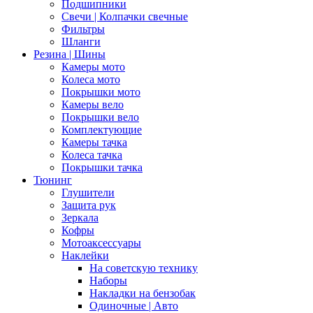
Подшипники
Свечи | Колпачки свечные
Фильтры
Шланги
Резина | Шины
Камеры мото
Колеса мото
Покрышки мото
Камеры вело
Покрышки вело
Комплектующие
Камеры тачка
Колеса тачка
Покрышки тачка
Тюнинг
Глушители
Защита рук
Зеркала
Кофры
Мотоаксессуары
Наклейки
На советскую технику
Наборы
Накладки на бензобак
Одиночные | Авто