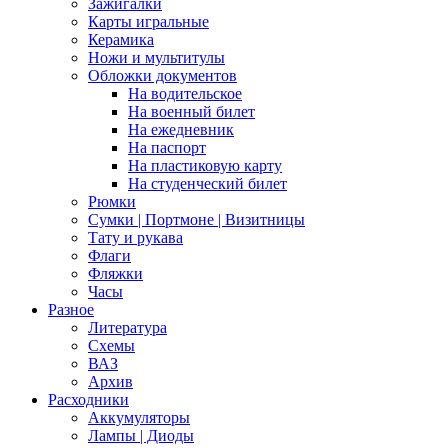
Зажигалки
Карты игральные
Керамика
Ножи и мультитулы
Обложки документов
На водительское
На военный билет
На ежедневник
На паспорт
На пластиковую карту
На студенческий билет
Рюмки
Сумки | Портмоне | Визитницы
Тату и рукава
Флаги
Фляжки
Часы
Разное
Литература
Схемы
ВАЗ
Архив
Расходники
Аккумуляторы
Лампы | Диоды