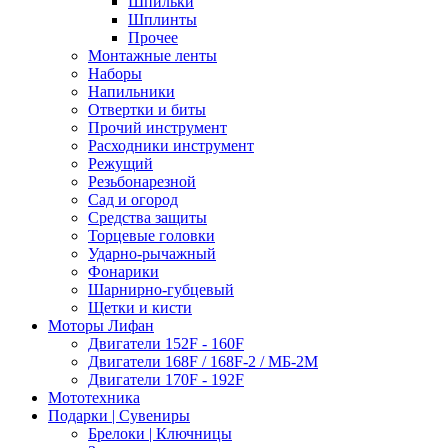
Шпильки
Шплинты
Прочее
Монтажные ленты
Наборы
Напильники
Отвертки и биты
Прочий инструмент
Расходники инструмент
Режущий
Резьбонарезной
Сад и огород
Средства защиты
Торцевые головки
Ударно-рычажный
Фонарики
Шарнирно-губцевый
Щетки и кисти
Моторы Лифан
Двигатели 152F - 160F
Двигатели 168F / 168F-2 / МБ-2М
Двигатели 170F - 192F
Мототехника
Подарки | Сувениры
Брелоки | Ключницы