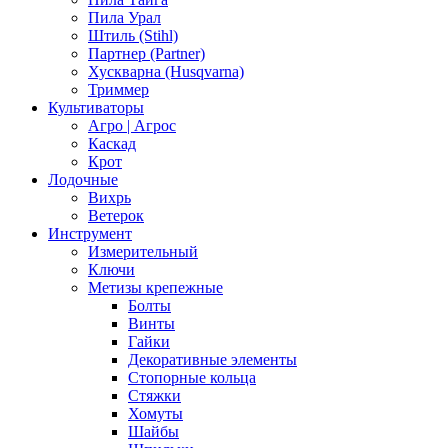
Пила Урал
Штиль (Stihl)
Партнер (Partner)
Хускварна (Husqvarna)
Триммер
Культиваторы
Агро | Агрос
Каскад
Крот
Лодочные
Вихрь
Ветерок
Инструмент
Измерительный
Ключи
Метизы крепежные
Болты
Винты
Гайки
Декоративные элементы
Стопорные кольца
Стяжки
Хомуты
Шайбы