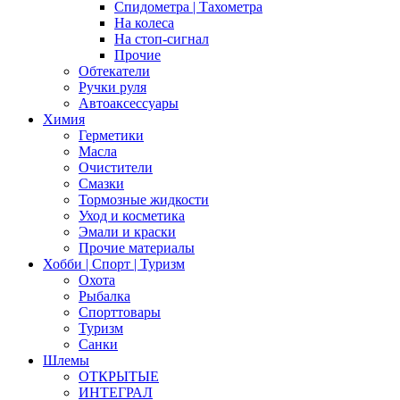
Спидометра | Тахометра
На колеса
На стоп-сигнал
Прочие
Обтекатели
Ручки руля
Автоаксессуары
Химия
Герметики
Масла
Очистители
Смазки
Тормозные жидкости
Уход и косметика
Эмали и краски
Прочие материалы
Хобби | Cпорт | Туризм
Охота
Рыбалка
Спорттовары
Туризм
Санки
Шлемы
ОТКРЫТЫЕ
ИНТЕГРАЛ