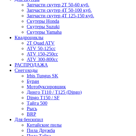
Запчасти скутер 2Т 50-60 куб.
Запчасти скутер 4Т 50-100 куб.
Запчасти скутер 4Т 125-150 куб.
Скутеры Honda
Скутеры Suzuki
Скутеры Yamaha
Квадроциклы
2T Quad ATV
ATV 50-125cc
ATV 150-250cc
ATV 300-800cc
РАСПРОДАЖА
Снегоходы
Irbis Tungus SK
Буран
Мотобуксировщик
Динго T110 / T125 (Dingo)
Dingo T150 / SF
Тайга 500
Рысь
BRP
Для бензопил
Китайские пилы
Пила Дружба
Пила Тайга