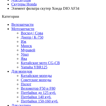
Скутеры Honda
Элемент фильтра скутер Хонда DIO AF34
Категории
Велозапчасти
Мотозапчасти
Восход | Сова
Днепр | К-750
Иж
Минск
Муравей
Урал
Ява
Китайские мото CG-CB
Yamaha YBR125
Для мопедов
Китайские мопеды
Советские мопеды
Пилот
Веломотор F50 и F80
Питбайки до 125 куб.
Питбайки 140 куб.
Питбайки 150-160 куб.
Для скутера