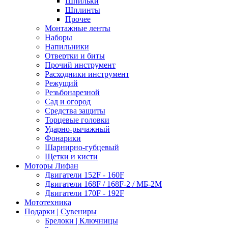
Шпильки
Шплинты
Прочее
Монтажные ленты
Наборы
Напильники
Отвертки и биты
Прочий инструмент
Расходники инструмент
Режущий
Резьбонарезной
Сад и огород
Средства защиты
Торцевые головки
Ударно-рычажный
Фонарики
Шарнирно-губцевый
Щетки и кисти
Моторы Лифан
Двигатели 152F - 160F
Двигатели 168F / 168F-2 / МБ-2М
Двигатели 170F - 192F
Мототехника
Подарки | Сувениры
Брелоки | Ключницы