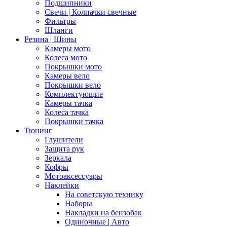
Подшипники
Свечи | Колпачки свечные
Фильтры
Шланги
Резина | Шины
Камеры мото
Колеса мото
Покрышки мото
Камеры вело
Покрышки вело
Комплектующие
Камеры тачка
Колеса тачка
Покрышки тачка
Тюнинг
Глушители
Защита рук
Зеркала
Кофры
Мотоаксессуары
Наклейки
На советскую технику
Наборы
Накладки на бензобак
Одиночные | Авто