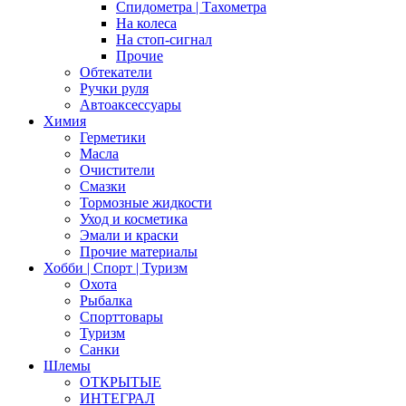
Спидометра | Тахометра
На колеса
На стоп-сигнал
Прочие
Обтекатели
Ручки руля
Автоаксессуары
Химия
Герметики
Масла
Очистители
Смазки
Тормозные жидкости
Уход и косметика
Эмали и краски
Прочие материалы
Хобби | Cпорт | Туризм
Охота
Рыбалка
Спорттовары
Туризм
Санки
Шлемы
ОТКРЫТЫЕ
ИНТЕГРАЛ