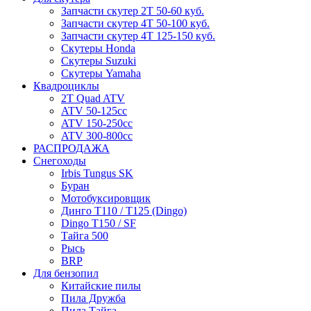
Запчасти скутер 2Т 50-60 куб.
Запчасти скутер 4Т 50-100 куб.
Запчасти скутер 4Т 125-150 куб.
Скутеры Honda
Скутеры Suzuki
Скутеры Yamaha
Квадроциклы
2T Quad ATV
ATV 50-125cc
ATV 150-250cc
ATV 300-800cc
РАСПРОДАЖА
Снегоходы
Irbis Tungus SK
Буран
Мотобуксировщик
Динго T110 / T125 (Dingo)
Dingo T150 / SF
Тайга 500
Рысь
BRP
Для бензопил
Китайские пилы
Пила Дружба
Пила Тайга