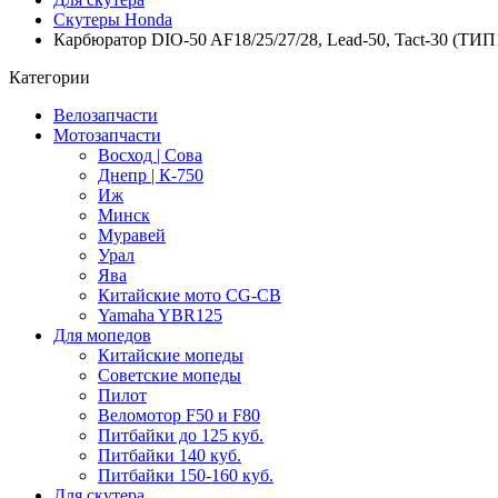
Скутеры Honda
Карбюратор DIO-50 AF18/25/27/28, Lead-50, Tact-30 (ТИП
Категории
Велозапчасти
Мотозапчасти
Восход | Сова
Днепр | К-750
Иж
Минск
Муравей
Урал
Ява
Китайские мото CG-CB
Yamaha YBR125
Для мопедов
Китайские мопеды
Советские мопеды
Пилот
Веломотор F50 и F80
Питбайки до 125 куб.
Питбайки 140 куб.
Питбайки 150-160 куб.
Для скутера