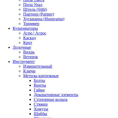
Пила Урал
Штиль (Stihl)
Партнер (Partner)
Хускварна (Husqvarna)
Триммер
Культиваторы
Агро | Агрос
Каскад
Крот
Лодочные
Вихрь
Ветерок
Инструмент
Измерительный
Ключи
Метизы крепежные
Болты
Винты
Гайки
Декоративные элементы
Стопорные кольца
Стяжки
Хомуты
Шайбы