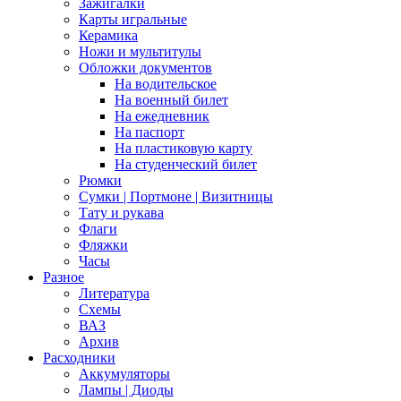
Зажигалки
Карты игральные
Керамика
Ножи и мультитулы
Обложки документов
На водительское
На военный билет
На ежедневник
На паспорт
На пластиковую карту
На студенческий билет
Рюмки
Сумки | Портмоне | Визитницы
Тату и рукава
Флаги
Фляжки
Часы
Разное
Литература
Схемы
ВАЗ
Архив
Расходники
Аккумуляторы
Лампы | Диоды