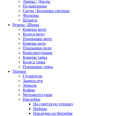
Лампы | Диоды
Подшипники
Свечи | Колпачки свечные
Фильтры
Шланги
Резина | Шины
Камеры мото
Колеса мото
Покрышки мото
Камеры вело
Покрышки вело
Комплектующие
Камеры тачка
Колеса тачка
Покрышки тачка
Тюнинг
Глушители
Защита рук
Зеркала
Кофры
Мотоаксессуары
Наклейки
На советскую технику
Наборы
Накладки на бензобак