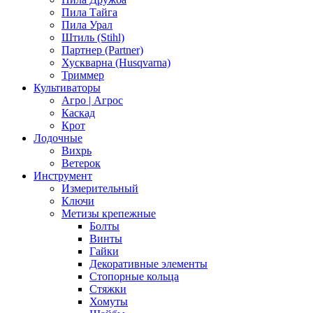
Пила Тайга
Пила Урал
Штиль (Stihl)
Партнер (Partner)
Хускварна (Husqvarna)
Триммер
Культиваторы
Агро | Агрос
Каскад
Крот
Лодочные
Вихрь
Ветерок
Инструмент
Измерительный
Ключи
Метизы крепежные
Болты
Винты
Гайки
Декоративные элементы
Стопорные кольца
Стяжки
Хомуты