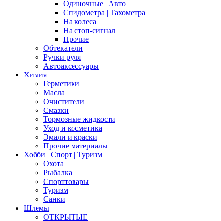
Одиночные | Авто
Спидометра | Тахометра
На колеса
На стоп-сигнал
Прочие
Обтекатели
Ручки руля
Автоаксессуары
Химия
Герметики
Масла
Очистители
Смазки
Тормозные жидкости
Уход и косметика
Эмали и краски
Прочие материалы
Хобби | Cпорт | Туризм
Охота
Рыбалка
Спорттовары
Туризм
Санки
Шлемы
ОТКРЫТЫЕ