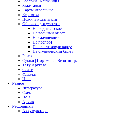
Брелоки | Ключницы
Зажигалки
Карты игральные
Керамика
Ножи и мультитулы
Обложки документов
На водительское
На военный билет
На ежедневник
На паспорт
На пластиковую карту
На студенческий билет
Рюмки
Сумки | Портмоне | Визитницы
Тату и рукава
Флаги
Фляжки
Часы
Разное
Литература
Схемы
ВАЗ
Архив
Расходники
Аккумуляторы