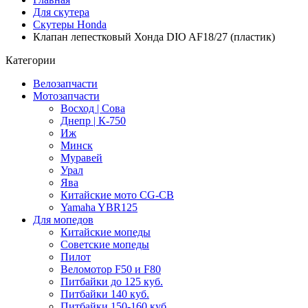
Для скутера
Скутеры Honda
Клапан лепестковый Хонда DIO AF18/27 (пластик)
Категории
Велозапчасти
Мотозапчасти
Восход | Сова
Днепр | К-750
Иж
Минск
Муравей
Урал
Ява
Китайские мото CG-CB
Yamaha YBR125
Для мопедов
Китайские мопеды
Советские мопеды
Пилот
Веломотор F50 и F80
Питбайки до 125 куб.
Питбайки 140 куб.
Питбайки 150-160 куб.