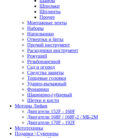
Шайбы
Шпильки
Шплинты
Прочее
Монтажные ленты
Наборы
Напильники
Отвертки и биты
Прочий инструмент
Расходники инструмент
Режущий
Резьбонарезной
Сад и огород
Средства защиты
Торцевые головки
Ударно-рычажный
Фонарики
Шарнирно-губцевый
Щетки и кисти
Моторы Лифан
Двигатели 152F - 160F
Двигатели 168F / 168F-2 / МБ-2М
Двигатели 170F - 192F
Мототехника
Подарки | Сувениры