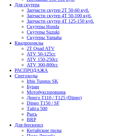
Для скутера
Запчасти скутер 2Т 50-60 куб.
Запчасти скутер 4Т 50-100 куб.
Запчасти скутер 4Т 125-150 куб.
Скутеры Honda
Скутеры Suzuki
Скутеры Yamaha
Квадроциклы
2T Quad ATV
ATV 50-125cc
ATV 150-250cc
ATV 300-800cc
РАСПРОДАЖА
Снегоходы
Irbis Tungus SK
Буран
Мотобуксировщик
Динго T110 / T125 (Dingo)
Dingo T150 / SF
Тайга 500
Рысь
BRP
Для бензопил
Китайские пилы
Пила Дружба