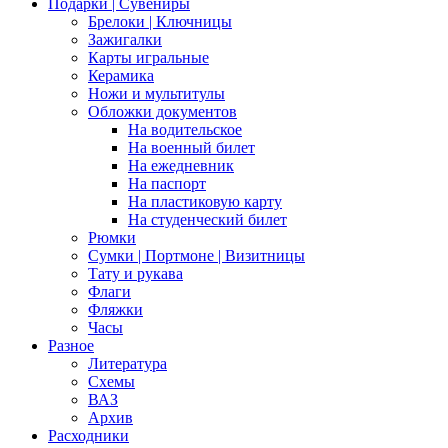
Подарки | Сувениры
Брелоки | Ключницы
Зажигалки
Карты игральные
Керамика
Ножи и мультитулы
Обложки документов
На водительское
На военный билет
На ежедневник
На паспорт
На пластиковую карту
На студенческий билет
Рюмки
Сумки | Портмоне | Визитницы
Тату и рукава
Флаги
Фляжки
Часы
Разное
Литература
Схемы
ВАЗ
Архив
Расходники