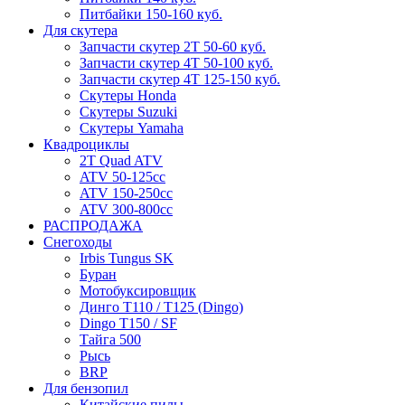
Питбайки 150-160 куб.
Для скутера
Запчасти скутер 2Т 50-60 куб.
Запчасти скутер 4Т 50-100 куб.
Запчасти скутер 4Т 125-150 куб.
Скутеры Honda
Скутеры Suzuki
Скутеры Yamaha
Квадроциклы
2T Quad ATV
ATV 50-125cc
ATV 150-250cc
ATV 300-800cc
РАСПРОДАЖА
Снегоходы
Irbis Tungus SK
Буран
Мотобуксировщик
Динго T110 / T125 (Dingo)
Dingo T150 / SF
Тайга 500
Рысь
BRP
Для бензопил
Китайские пилы