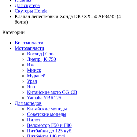
Для скутера
Скутеры Honda
Клапан лепестковый Хонда DIO ZX-50 AF34/35 (4
болта)
Категории
Велозапчасти
Мотозапчасти
Восход | Сова
Днепр | К-750
Иж
Минск
Муравей
Урал
Ява
Китайские мото CG-CB
Yamaha YBR125
Для мопедов
Китайские мопеды
Советские мопеды
Пилот
Веломотор F50 и F80
Питбайки до 125 куб.
Питбайки 140 куб.