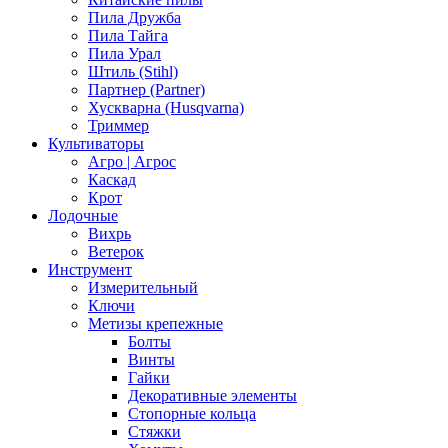
Пила Дружба
Пила Тайга
Пила Урал
Штиль (Stihl)
Партнер (Partner)
Хускварна (Husqvarna)
Триммер
Культиваторы
Агро | Агрос
Каскад
Крот
Лодочные
Вихрь
Ветерок
Инструмент
Измерительный
Ключи
Метизы крепежные
Болты
Винты
Гайки
Декоративные элементы
Стопорные кольца
Стяжки