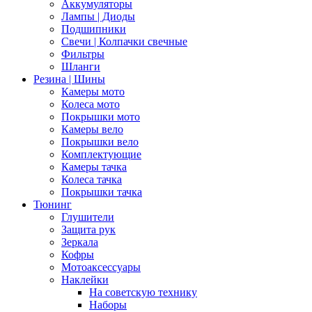
Аккумуляторы
Лампы | Диоды
Подшипники
Свечи | Колпачки свечные
Фильтры
Шланги
Резина | Шины
Камеры мото
Колеса мото
Покрышки мото
Камеры вело
Покрышки вело
Комплектующие
Камеры тачка
Колеса тачка
Покрышки тачка
Тюнинг
Глушители
Защита рук
Зеркала
Кофры
Мотоаксессуары
Наклейки
На советскую технику
Наборы