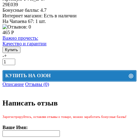
29Е039
Бонусные баллы:
4.7
Интернет магазин:
Есть в наличии
На Чапаева 67: 1 шт.
465 Р
Важно прочесть:
Качество и гарантии
-
+
⊕
КУПИТЬ НА ОЗОН
Описание
Отзывы (0)
Цена на Озон включает доставку, упаковку и комиссии маркетплейса
Этот товар можно приобрести на Озон. Для перехода в маркетплейс
Написать отзыв
перейдите по ссылке ниже.
КУПИТЬ НА ОЗОН
Зарегистрируйтесь, оставляя отзывы о товаре, можно заработать бонусные баллы!
Ваше Имя: