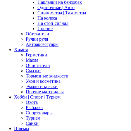
Накладки на бензобак
Одиночные | Авто
Спидометра | Тахометра
На колеса
На стоп-сигнал
Прочие
Обтекатели
Ручки руля
Автоаксессуары
Химия
Герметики
Масла
Очистители
Смазки
Тормозные жидкости
Уход и косметика
Эмали и краски
Прочие материалы
Хобби | Cпорт | Туризм
Охота
Рыбалка
Спорттовары
Туризм
Санки
Шлемы