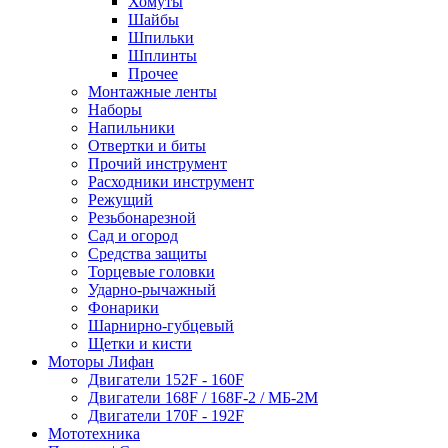
Хомуты
Шайбы
Шпильки
Шплинты
Прочее
Монтажные ленты
Наборы
Напильники
Отвертки и биты
Прочий инструмент
Расходники инструмент
Режущий
Резьбонарезной
Сад и огород
Средства защиты
Торцевые головки
Ударно-рычажный
Фонарики
Шарнирно-губцевый
Щетки и кисти
Моторы Лифан
Двигатели 152F - 160F
Двигатели 168F / 168F-2 / МБ-2М
Двигатели 170F - 192F
Мототехника