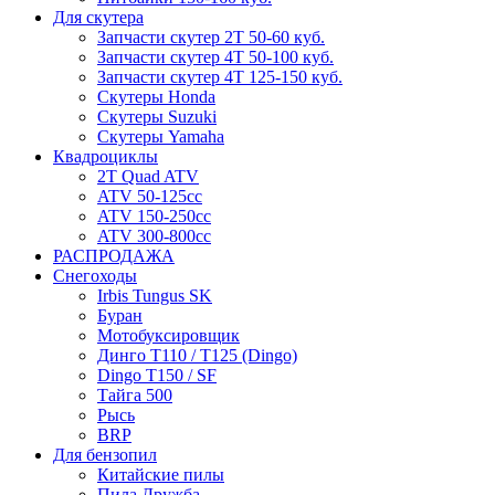
Для скутера
Запчасти скутер 2Т 50-60 куб.
Запчасти скутер 4Т 50-100 куб.
Запчасти скутер 4Т 125-150 куб.
Скутеры Honda
Скутеры Suzuki
Скутеры Yamaha
Квадроциклы
2T Quad ATV
ATV 50-125cc
ATV 150-250cc
ATV 300-800cc
РАСПРОДАЖА
Снегоходы
Irbis Tungus SK
Буран
Мотобуксировщик
Динго T110 / T125 (Dingo)
Dingo T150 / SF
Тайга 500
Рысь
BRP
Для бензопил
Китайские пилы
Пила Дружба