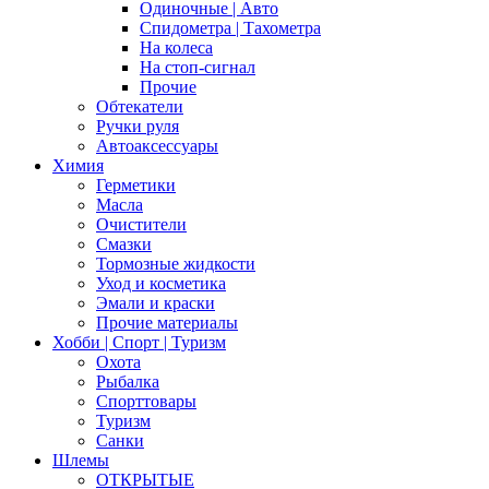
Одиночные | Авто
Спидометра | Тахометра
На колеса
На стоп-сигнал
Прочие
Обтекатели
Ручки руля
Автоаксессуары
Химия
Герметики
Масла
Очистители
Смазки
Тормозные жидкости
Уход и косметика
Эмали и краски
Прочие материалы
Хобби | Cпорт | Туризм
Охота
Рыбалка
Спорттовары
Туризм
Санки
Шлемы
ОТКРЫТЫЕ