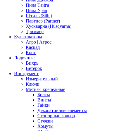
Пила Тайга
Пила Урал
Штиль (Stihl)
Партнер (Partner)
Хускварна (Husqvarna)
Триммер
Культиваторы
Агро | Агрос
Каскад
Крот
Лодочные
Вихрь
Ветерок
Инструмент
Измерительный
Ключи
Метизы крепежные
Болты
Винты
Гайки
Декоративные элементы
Стопорные кольца
Стяжки
Хомуты