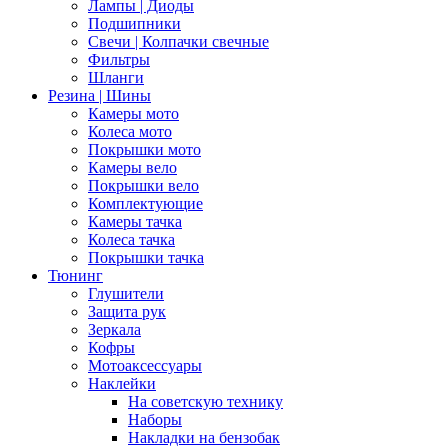
Лампы | Диоды
Подшипники
Свечи | Колпачки свечные
Фильтры
Шланги
Резина | Шины
Камеры мото
Колеса мото
Покрышки мото
Камеры вело
Покрышки вело
Комплектующие
Камеры тачка
Колеса тачка
Покрышки тачка
Тюнинг
Глушители
Защита рук
Зеркала
Кофры
Мотоаксессуары
Наклейки
На советскую технику
Наборы
Накладки на бензобак