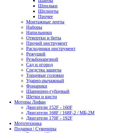
Шайбы
Шпильки
Шплинты
Прочее
Монтажные ленты
Наборы
Напильники
Отвертки и биты
Прочий инструмент
Расходники инструмент
Режущий
Резьбонарезной
Сад и огород
Средства защиты
Торцевые головки
Ударно-рычажный
Фонарики
Шарнирно-губцевый
Щетки и кисти
Моторы Лифан
Двигатели 152F - 160F
Двигатели 168F / 168F-2 / МБ-2М
Двигатели 170F - 192F
Мототехника
Подарки | Сувениры