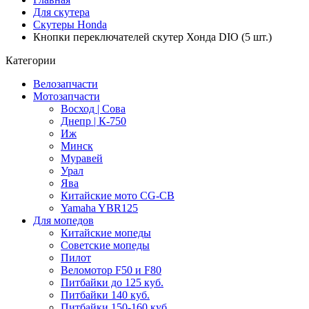
Для скутера
Скутеры Honda
Кнопки переключателей скутер Хонда DIO (5 шт.)
Категории
Велозапчасти
Мотозапчасти
Восход | Сова
Днепр | К-750
Иж
Минск
Муравей
Урал
Ява
Китайские мото CG-CB
Yamaha YBR125
Для мопедов
Китайские мопеды
Советские мопеды
Пилот
Веломотор F50 и F80
Питбайки до 125 куб.
Питбайки 140 куб.
Питбайки 150-160 куб.