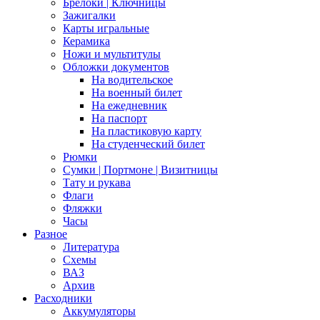
Брелоки | Ключницы
Зажигалки
Карты игральные
Керамика
Ножи и мультитулы
Обложки документов
На водительское
На военный билет
На ежедневник
На паспорт
На пластиковую карту
На студенческий билет
Рюмки
Сумки | Портмоне | Визитницы
Тату и рукава
Флаги
Фляжки
Часы
Разное
Литература
Схемы
ВАЗ
Архив
Расходники
Аккумуляторы