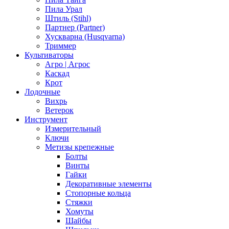
Пила Урал
Штиль (Stihl)
Партнер (Partner)
Хускварна (Husqvarna)
Триммер
Культиваторы
Агро | Агрос
Каскад
Крот
Лодочные
Вихрь
Ветерок
Инструмент
Измерительный
Ключи
Метизы крепежные
Болты
Винты
Гайки
Декоративные элементы
Стопорные кольца
Стяжки
Хомуты
Шайбы