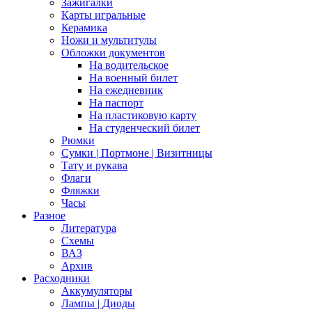
Зажигалки
Карты игральные
Керамика
Ножи и мультитулы
Обложки документов
На водительское
На военный билет
На ежедневник
На паспорт
На пластиковую карту
На студенческий билет
Рюмки
Сумки | Портмоне | Визитницы
Тату и рукава
Флаги
Фляжки
Часы
Разное
Литература
Схемы
ВАЗ
Архив
Расходники
Аккумуляторы
Лампы | Диоды