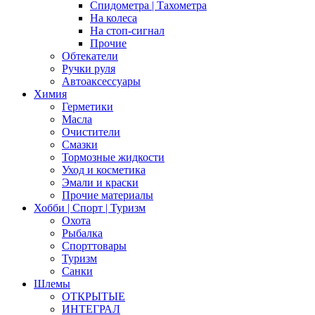
Спидометра | Тахометра
На колеса
На стоп-сигнал
Прочие
Обтекатели
Ручки руля
Автоаксессуары
Химия
Герметики
Масла
Очистители
Смазки
Тормозные жидкости
Уход и косметика
Эмали и краски
Прочие материалы
Хобби | Cпорт | Туризм
Охота
Рыбалка
Спорттовары
Туризм
Санки
Шлемы
ОТКРЫТЫЕ
ИНТЕГРАЛ