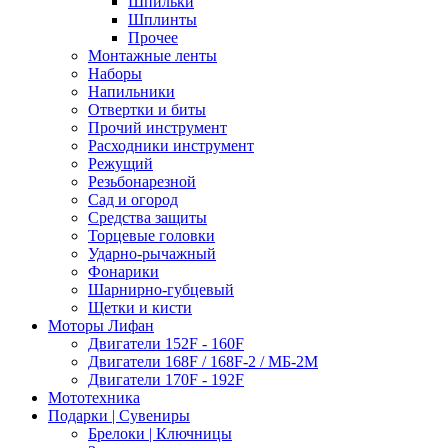
Шпильки
Шплинты
Прочее
Монтажные ленты
Наборы
Напильники
Отвертки и биты
Прочий инструмент
Расходники инструмент
Режущий
Резьбонарезной
Сад и огород
Средства защиты
Торцевые головки
Ударно-рычажный
Фонарики
Шарнирно-губцевый
Щетки и кисти
Моторы Лифан
Двигатели 152F - 160F
Двигатели 168F / 168F-2 / МБ-2М
Двигатели 170F - 192F
Мототехника
Подарки | Сувениры
Брелоки | Ключницы