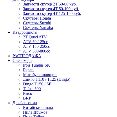
Запчасти скутер 2Т 50-60 куб.
Запчасти скутер 4Т 50-100 куб.
Запчасти скутер 4Т 125-150 куб.
Скутеры Honda
Скутеры Suzuki
Скутеры Yamaha
Квадроциклы
2T Quad ATV
ATV 50-125cc
ATV 150-250cc
ATV 300-800cc
РАСПРОДАЖА
Снегоходы
Irbis Tungus SK
Буран
Мотобуксировщик
Динго T110 / T125 (Dingo)
Dingo T150 / SF
Тайга 500
Рысь
BRP
Для бензопил
Китайские пилы
Пила Дружба
Пила Тайга