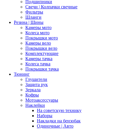
Подшипники
Свечи | Колпачки свечные
Фильтры
Шланги
Резина | Шины
Камеры мото
Колеса мото
Покрышки мото
Камеры вело
Покрышки вело
Комплектующие
Камеры тачка
Колеса тачка
Покрышки тачка
Тюнинг
Глушители
Защита рук
Зеркала
Кофры
Мотоаксессуары
Наклейки
На советскую технику
Наборы
Накладки на бензобак
Одиночные | Авто