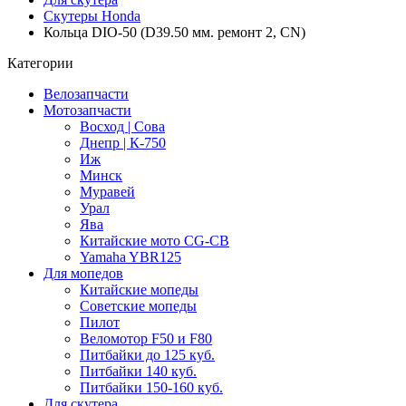
Скутеры Honda
Кольца DIO-50 (D39.50 мм. ремонт 2, CN)
Категории
Велозапчасти
Мотозапчасти
Восход | Сова
Днепр | К-750
Иж
Минск
Муравей
Урал
Ява
Китайские мото CG-CB
Yamaha YBR125
Для мопедов
Китайские мопеды
Советские мопеды
Пилот
Веломотор F50 и F80
Питбайки до 125 куб.
Питбайки 140 куб.
Питбайки 150-160 куб.
Для скутера