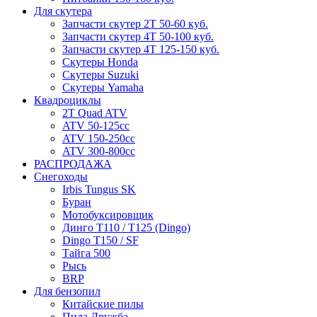
Для скутера
Запчасти скутер 2Т 50-60 куб.
Запчасти скутер 4Т 50-100 куб.
Запчасти скутер 4Т 125-150 куб.
Скутеры Honda
Скутеры Suzuki
Скутеры Yamaha
Квадроциклы
2T Quad ATV
ATV 50-125cc
ATV 150-250cc
ATV 300-800cc
РАСПРОДАЖА
Снегоходы
Irbis Tungus SK
Буран
Мотобуксировщик
Динго T110 / T125 (Dingo)
Dingo T150 / SF
Тайга 500
Рысь
BRP
Для бензопил
Китайские пилы
Пила Дружба