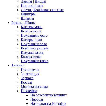
Лампы | Диоды
Подшипники
Свечи | Колпачки свечные
Фильтры
Шланги
Резина | Шины
Камеры мото
Колеса мото
Покрышки мото
Камеры вело
Покрышки вело
Комплектующие
Камеры тачка
Колеса тачка
Покрышки тачка
Тюнинг
Глушители
Защита рук
Зеркала
Кофры
Мотоаксессуары
Наклейки
На советскую технику
Наборы
Накладки на бензобак