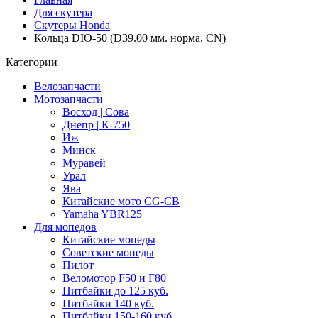
Для скутера
Скутеры Honda
Кольца DIO-50 (D39.00 мм. норма, CN)
Категории
Велозапчасти
Мотозапчасти
Восход | Сова
Днепр | К-750
Иж
Минск
Муравей
Урал
Ява
Китайские мото CG-CB
Yamaha YBR125
Для мопедов
Китайские мопеды
Советские мопеды
Пилот
Веломотор F50 и F80
Питбайки до 125 куб.
Питбайки 140 куб.
Питбайки 150-160 куб.