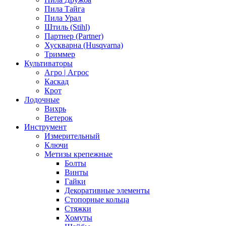
Пила Тайга
Пила Урал
Штиль (Stihl)
Партнер (Partner)
Хускварна (Husqvarna)
Триммер
Культиваторы
Агро | Агрос
Каскад
Крот
Лодочные
Вихрь
Ветерок
Инструмент
Измерительный
Ключи
Метизы крепежные
Болты
Винты
Гайки
Декоративные элементы
Стопорные кольца
Стяжки
Хомуты