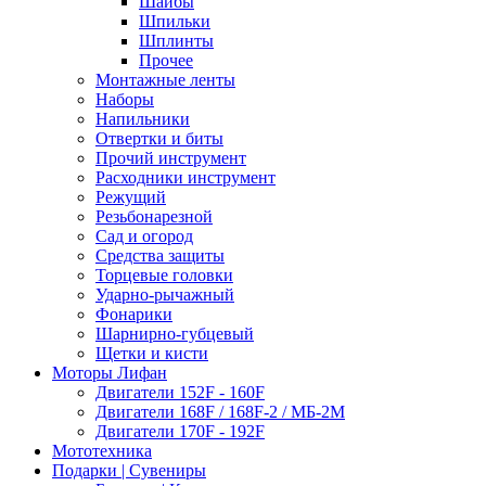
Шайбы
Шпильки
Шплинты
Прочее
Монтажные ленты
Наборы
Напильники
Отвертки и биты
Прочий инструмент
Расходники инструмент
Режущий
Резьбонарезной
Сад и огород
Средства защиты
Торцевые головки
Ударно-рычажный
Фонарики
Шарнирно-губцевый
Щетки и кисти
Моторы Лифан
Двигатели 152F - 160F
Двигатели 168F / 168F-2 / МБ-2М
Двигатели 170F - 192F
Мототехника
Подарки | Сувениры