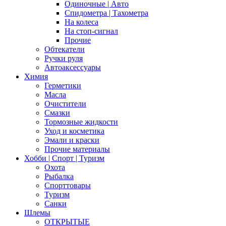
Одиночные | Авто
Спидометра | Тахометра
На колеса
На стоп-сигнал
Прочие
Обтекатели
Ручки руля
Автоаксессуары
Химия
Герметики
Масла
Очистители
Смазки
Тормозные жидкости
Уход и косметика
Эмали и краски
Прочие материалы
Хобби | Cпорт | Туризм
Охота
Рыбалка
Спорттовары
Туризм
Санки
Шлемы
ОТКРЫТЫЕ