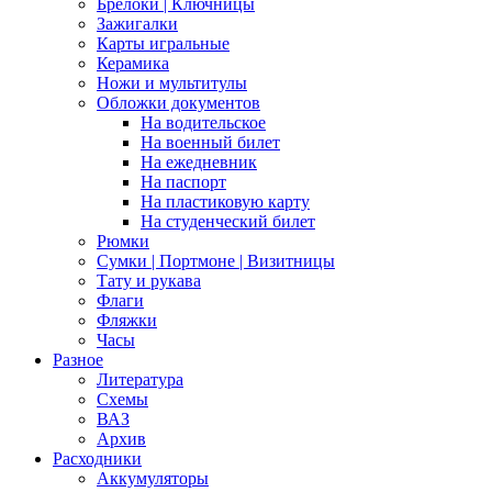
Брелоки | Ключницы
Зажигалки
Карты игральные
Керамика
Ножи и мультитулы
Обложки документов
На водительское
На военный билет
На ежедневник
На паспорт
На пластиковую карту
На студенческий билет
Рюмки
Сумки | Портмоне | Визитницы
Тату и рукава
Флаги
Фляжки
Часы
Разное
Литература
Схемы
ВАЗ
Архив
Расходники
Аккумуляторы