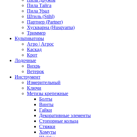
Пила Тайга
Пила Урал
Штиль (Stihl)
Партнер (Partner)
Хускварна (Husqvarna)
Триммер
Культиваторы
Агро | Агрос
Каскад
Крот
Лодочные
Вихрь
Ветерок
Инструмент
Измерительный
Ключи
Метизы крепежные
Болты
Винты
Гайки
Декоративные элементы
Стопорные кольца
Стяжки
Хомуты