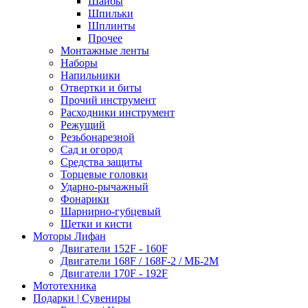
Шайбы
Шпильки
Шплинты
Прочее
Монтажные ленты
Наборы
Напильники
Отвертки и биты
Прочий инструмент
Расходники инструмент
Режущий
Резьбонарезной
Сад и огород
Средства защиты
Торцевые головки
Ударно-рычажный
Фонарики
Шарнирно-губцевый
Щетки и кисти
Моторы Лифан
Двигатели 152F - 160F
Двигатели 168F / 168F-2 / МБ-2М
Двигатели 170F - 192F
Мототехника
Подарки | Сувениры