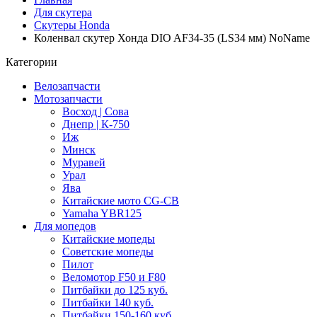
Для скутера
Скутеры Honda
Коленвал скутер Хонда DIO AF34-35 (LS34 мм) NoName
Категории
Велозапчасти
Мотозапчасти
Восход | Сова
Днепр | К-750
Иж
Минск
Муравей
Урал
Ява
Китайские мото CG-CB
Yamaha YBR125
Для мопедов
Китайские мопеды
Советские мопеды
Пилот
Веломотор F50 и F80
Питбайки до 125 куб.
Питбайки 140 куб.
Питбайки 150-160 куб.