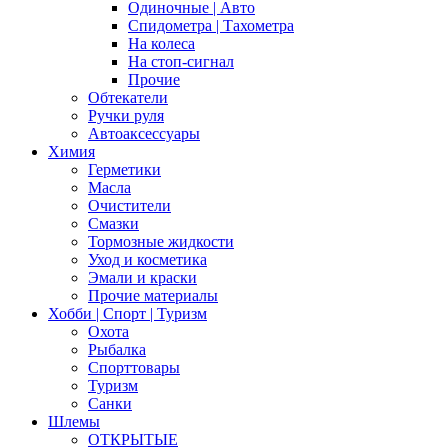
Одиночные | Авто
Спидометра | Тахометра
На колеса
На стоп-сигнал
Прочие
Обтекатели
Ручки руля
Автоаксессуары
Химия
Герметики
Масла
Очистители
Смазки
Тормозные жидкости
Уход и косметика
Эмали и краски
Прочие материалы
Хобби | Cпорт | Туризм
Охота
Рыбалка
Спорттовары
Туризм
Санки
Шлемы
ОТКРЫТЫЕ