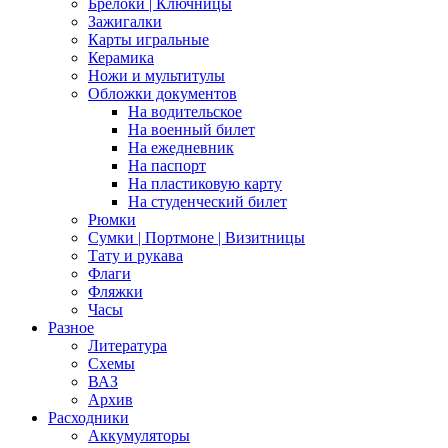
Брелоки | Ключницы
Зажигалки
Карты игральные
Керамика
Ножи и мультитулы
Обложки документов
На водительское
На военный билет
На ежедневник
На паспорт
На пластиковую карту
На студенческий билет
Рюмки
Сумки | Портмоне | Визитницы
Тату и рукава
Флаги
Фляжки
Часы
Разное
Литература
Схемы
ВАЗ
Архив
Расходники
Аккумуляторы