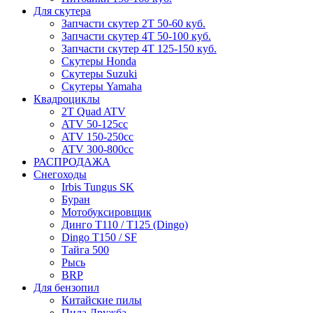
Для скутера
Запчасти скутер 2Т 50-60 куб.
Запчасти скутер 4Т 50-100 куб.
Запчасти скутер 4Т 125-150 куб.
Скутеры Honda
Скутеры Suzuki
Скутеры Yamaha
Квадроциклы
2T Quad ATV
ATV 50-125cc
ATV 150-250cc
ATV 300-800cc
РАСПРОДАЖА
Снегоходы
Irbis Tungus SK
Буран
Мотобуксировщик
Динго T110 / T125 (Dingo)
Dingo T150 / SF
Тайга 500
Рысь
BRP
Для бензопил
Китайские пилы
Пила Дружба