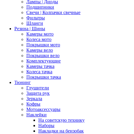
Лампы | Диоды
Подшипники
Свечи | Колпачки свечные
Фильтры
Шланги
Резина | Шины
Камеры мото
Колеса мото
Покрышки мото
Камеры вело
Покрышки вело
Комплектующие
Камеры тачка
Колеса тачка
Покрышки тачка
Тюнинг
Глушители
Защита рук
Зеркала
Кофры
Мотоаксессуары
Наклейки
На советскую технику
Наборы
Накладки на бензобак