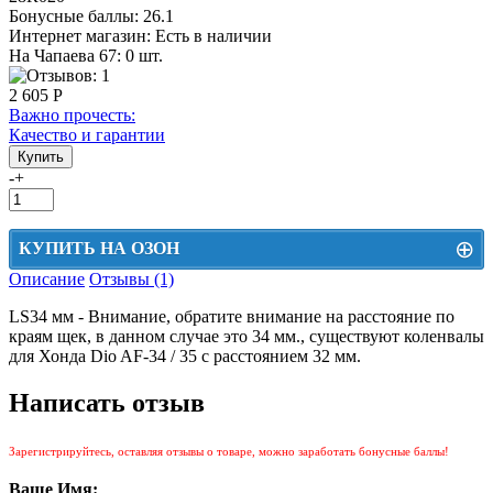
Бонусные баллы:
26.1
Интернет магазин:
Есть в наличии
На Чапаева 67: 0 шт.
2 605 Р
Важно прочесть:
Качество и гарантии
-
+
⊕
КУПИТЬ НА ОЗОН
Описание
Отзывы (1)
Цена на Озон включает доставку, упаковку и комиссии маркетплейса
LS34 мм - Внимание, обратите внимание на расстояние по
Этот товар можно приобрести на Озон. Для перехода в маркетплейс
краям щек, в данном случае это 34 мм., существуют коленвалы
перейдите по ссылке ниже.
для Хонда Dio AF-34 / 35 с расстоянием 32 мм.
КУПИТЬ НА ОЗОН
Написать отзыв
Зарегистрируйтесь, оставляя отзывы о товаре, можно заработать бонусные баллы!
Ваше Имя: