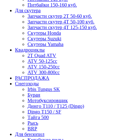
Питбайки 150-160 куб.
Для скутера
Запчасти скутер 2Т 50-60 куб.
Запчасти скутер 4Т 50-100 куб.
Запчасти скутер 4Т 125-150 куб.
Скутеры Honda
Скутеры Suzuki
Скутеры Yamaha
Квадроциклы
2T Quad ATV
ATV 50-125cc
ATV 150-250cc
ATV 300-800cc
РАСПРОДАЖА
Снегоходы
Irbis Tungus SK
Буран
Мотобуксировщик
Динго T110 / T125 (Dingo)
Dingo T150 / SF
Тайга 500
Рысь
BRP
Для бензопил
Китайские пилы