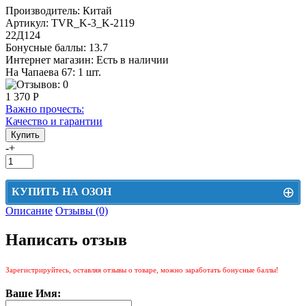
Производитель:
Китай
Артикул:
TVR_K-3_K-2119
22Д124
Бонусные баллы:
13.7
Интернет магазин:
Есть в наличии
На Чапаева 67: 1 шт.
1 370 Р
Важно прочесть:
Качество и гарантии
-
+
⊕
КУПИТЬ НА ОЗОН
Описание
Отзывы (0)
Цена на Озон включает доставку, упаковку и комиссии маркетплейса
Написать отзыв
Этот товар можно приобрести на Озон. Для перехода в маркетплейс
перейдите по ссылке ниже.
Зарегистрируйтесь, оставляя отзывы о товаре, можно заработать бонусные баллы!
КУПИТЬ НА ОЗОН
Ваше Имя: