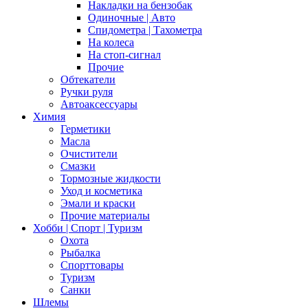
Накладки на бензобак
Одиночные | Авто
Спидометра | Тахометра
На колеса
На стоп-сигнал
Прочие
Обтекатели
Ручки руля
Автоаксессуары
Химия
Герметики
Масла
Очистители
Смазки
Тормозные жидкости
Уход и косметика
Эмали и краски
Прочие материалы
Хобби | Cпорт | Туризм
Охота
Рыбалка
Спорттовары
Туризм
Санки
Шлемы