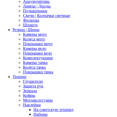
Аккумуляторы
Лампы | Диоды
Подшипники
Свечи | Колпачки свечные
Фильтры
Шланги
Резина | Шины
Камеры мото
Колеса мото
Покрышки мото
Камеры вело
Покрышки вело
Комплектующие
Камеры тачка
Колеса тачка
Покрышки тачка
Тюнинг
Глушители
Защита рук
Зеркала
Кофры
Мотоаксессуары
Наклейки
На советскую технику
Наборы