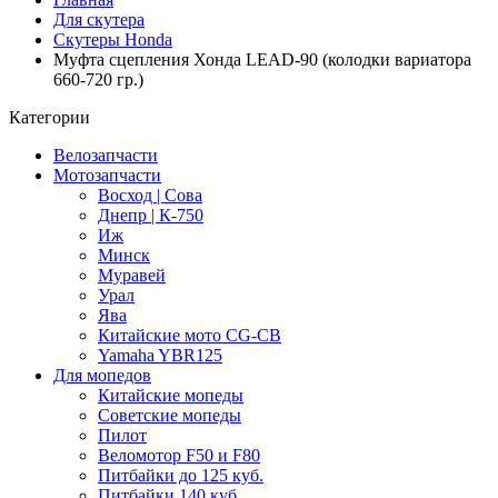
Для скутера
Скутеры Honda
Муфта сцепления Хонда LEAD-90 (колодки вариатора
660-720 гр.)
Категории
Велозапчасти
Мотозапчасти
Восход | Сова
Днепр | К-750
Иж
Минск
Муравей
Урал
Ява
Китайские мото CG-CB
Yamaha YBR125
Для мопедов
Китайские мопеды
Советские мопеды
Пилот
Веломотор F50 и F80
Питбайки до 125 куб.
Питбайки 140 куб.