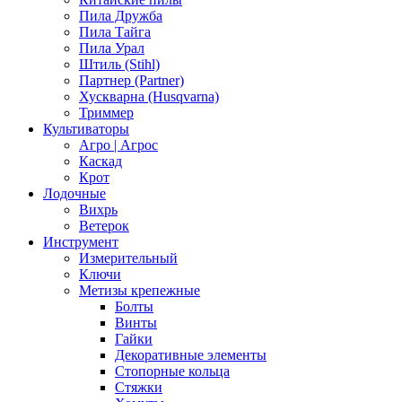
Пила Дружба
Пила Тайга
Пила Урал
Штиль (Stihl)
Партнер (Partner)
Хускварна (Husqvarna)
Триммер
Культиваторы
Агро | Агрос
Каскад
Крот
Лодочные
Вихрь
Ветерок
Инструмент
Измерительный
Ключи
Метизы крепежные
Болты
Винты
Гайки
Декоративные элементы
Стопорные кольца
Стяжки