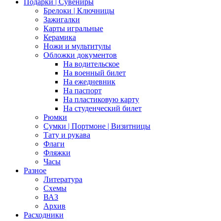
Подарки | Сувениры
Брелоки | Ключницы
Зажигалки
Карты игральные
Керамика
Ножи и мультитулы
Обложки документов
На водительское
На военный билет
На ежедневник
На паспорт
На пластиковую карту
На студенческий билет
Рюмки
Сумки | Портмоне | Визитницы
Тату и рукава
Флаги
Фляжки
Часы
Разное
Литература
Схемы
ВАЗ
Архив
Расходники