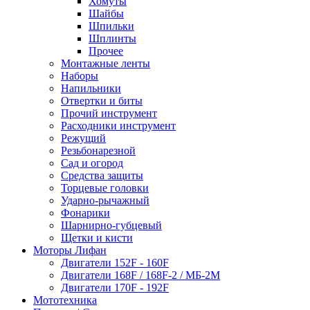
Хомуты
Шайбы
Шпильки
Шплинты
Прочее
Монтажные ленты
Наборы
Напильники
Отвертки и биты
Прочий инструмент
Расходники инструмент
Режущий
Резьбонарезной
Сад и огород
Средства защиты
Торцевые головки
Ударно-рычажный
Фонарики
Шарнирно-губцевый
Щетки и кисти
Моторы Лифан
Двигатели 152F - 160F
Двигатели 168F / 168F-2 / МБ-2М
Двигатели 170F - 192F
Мототехника