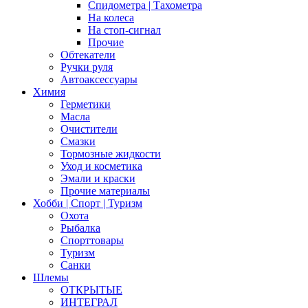
Спидометра | Тахометра
На колеса
На стоп-сигнал
Прочие
Обтекатели
Ручки руля
Автоаксессуары
Химия
Герметики
Масла
Очистители
Смазки
Тормозные жидкости
Уход и косметика
Эмали и краски
Прочие материалы
Хобби | Cпорт | Туризм
Охота
Рыбалка
Спорттовары
Туризм
Санки
Шлемы
ОТКРЫТЫЕ
ИНТЕГРАЛ