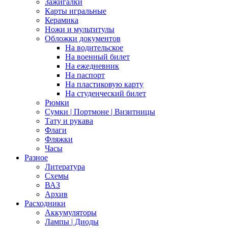
Зажигалки
Карты игральные
Керамика
Ножи и мультитулы
Обложки документов
На водительское
На военный билет
На ежедневник
На паспорт
На пластиковую карту
На студенческий билет
Рюмки
Сумки | Портмоне | Визитницы
Тату и рукава
Флаги
Фляжки
Часы
Разное
Литература
Схемы
ВАЗ
Архив
Расходники
Аккумуляторы
Лампы | Диоды