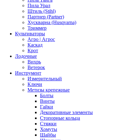
Пила Урал
Штиль (Stihl)
Партнер (Partner)
Хускварна (Husqvarna)
Триммер
Культиваторы
Агро | Агрос
Каскад
Крот
Лодочные
Вихрь
Ветерок
Инструмент
Измерительный
Ключи
Метизы крепежные
Болты
Винты
Гайки
Декоративные элементы
Стопорные кольца
Стяжки
Хомуты
Шайбы