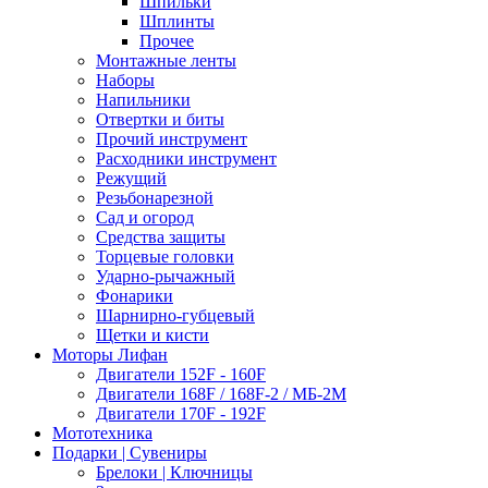
Шпильки
Шплинты
Прочее
Монтажные ленты
Наборы
Напильники
Отвертки и биты
Прочий инструмент
Расходники инструмент
Режущий
Резьбонарезной
Сад и огород
Средства защиты
Торцевые головки
Ударно-рычажный
Фонарики
Шарнирно-губцевый
Щетки и кисти
Моторы Лифан
Двигатели 152F - 160F
Двигатели 168F / 168F-2 / МБ-2М
Двигатели 170F - 192F
Мототехника
Подарки | Сувениры
Брелоки | Ключницы