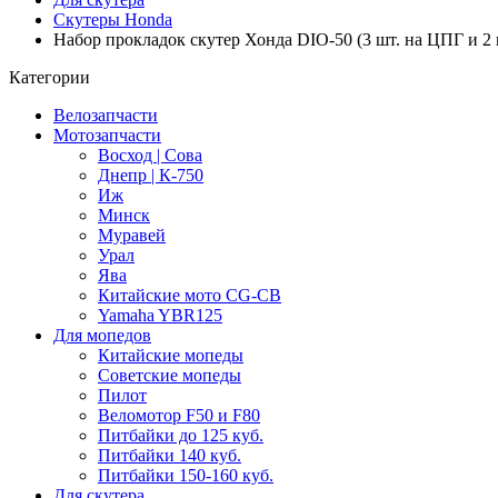
Скутеры Honda
Набор прокладок скутер Хонда DIO-50 (3 шт. на ЦПГ и 2 
Категории
Велозапчасти
Мотозапчасти
Восход | Сова
Днепр | К-750
Иж
Минск
Муравей
Урал
Ява
Китайские мото CG-CB
Yamaha YBR125
Для мопедов
Китайские мопеды
Советские мопеды
Пилот
Веломотор F50 и F80
Питбайки до 125 куб.
Питбайки 140 куб.
Питбайки 150-160 куб.
Для скутера