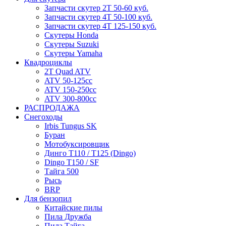
Запчасти скутер 2Т 50-60 куб.
Запчасти скутер 4Т 50-100 куб.
Запчасти скутер 4Т 125-150 куб.
Скутеры Honda
Скутеры Suzuki
Скутеры Yamaha
Квадроциклы
2T Quad ATV
ATV 50-125cc
ATV 150-250cc
ATV 300-800cc
РАСПРОДАЖА
Снегоходы
Irbis Tungus SK
Буран
Мотобуксировщик
Динго T110 / T125 (Dingo)
Dingo T150 / SF
Тайга 500
Рысь
BRP
Для бензопил
Китайские пилы
Пила Дружба
Пила Тайга