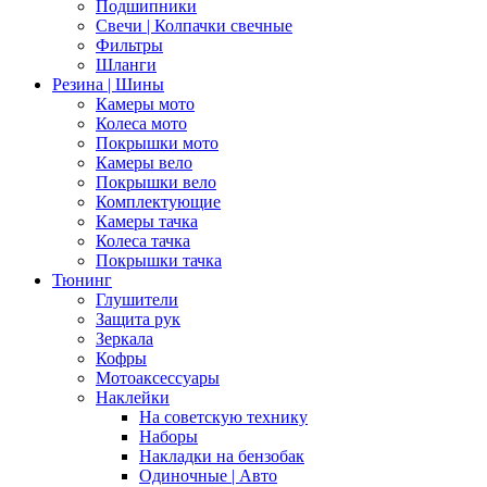
Подшипники
Свечи | Колпачки свечные
Фильтры
Шланги
Резина | Шины
Камеры мото
Колеса мото
Покрышки мото
Камеры вело
Покрышки вело
Комплектующие
Камеры тачка
Колеса тачка
Покрышки тачка
Тюнинг
Глушители
Защита рук
Зеркала
Кофры
Мотоаксессуары
Наклейки
На советскую технику
Наборы
Накладки на бензобак
Одиночные | Авто