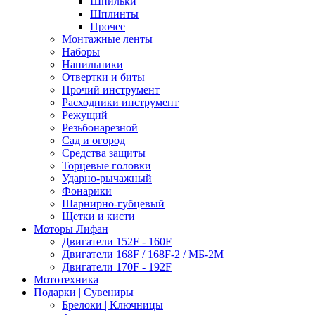
Шпильки
Шплинты
Прочее
Монтажные ленты
Наборы
Напильники
Отвертки и биты
Прочий инструмент
Расходники инструмент
Режущий
Резьбонарезной
Сад и огород
Средства защиты
Торцевые головки
Ударно-рычажный
Фонарики
Шарнирно-губцевый
Щетки и кисти
Моторы Лифан
Двигатели 152F - 160F
Двигатели 168F / 168F-2 / МБ-2М
Двигатели 170F - 192F
Мототехника
Подарки | Сувениры
Брелоки | Ключницы