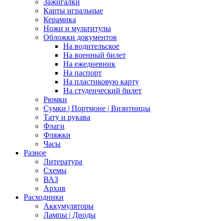
Зажигалки
Карты игральные
Керамика
Ножи и мультитулы
Обложки документов
На водительское
На военный билет
На ежедневник
На паспорт
На пластиковую карту
На студенческий билет
Рюмки
Сумки | Портмоне | Визитницы
Тату и рукава
Флаги
Фляжки
Часы
Разное
Литература
Схемы
ВАЗ
Архив
Расходники
Аккумуляторы
Лампы | Диоды