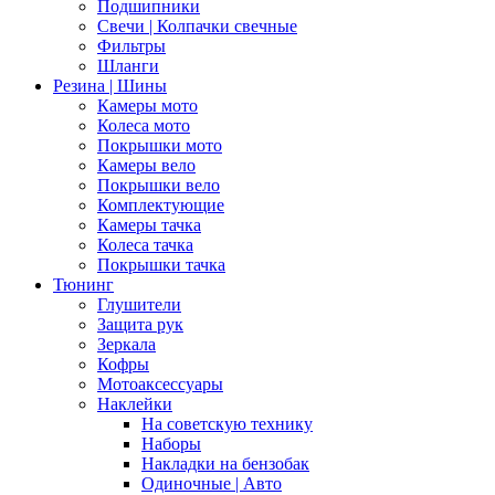
Подшипники
Свечи | Колпачки свечные
Фильтры
Шланги
Резина | Шины
Камеры мото
Колеса мото
Покрышки мото
Камеры вело
Покрышки вело
Комплектующие
Камеры тачка
Колеса тачка
Покрышки тачка
Тюнинг
Глушители
Защита рук
Зеркала
Кофры
Мотоаксессуары
Наклейки
На советскую технику
Наборы
Накладки на бензобак
Одиночные | Авто