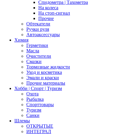
Спидометра | Тахометра
На колеса
На стоп-сигнал
Прочие
Обтекатели
Ручки руля
Автоаксессуары
Химия
Герметики
Масла
Очистители
Смазки
Тормозные жидкости
Уход и косметика
Эмали и краски
Прочие материалы
Хобби | Cпорт | Туризм
Охота
Рыбалка
Спорттовары
Туризм
Санки
Шлемы
ОТКРЫТЫЕ
ИНТЕГРАЛ