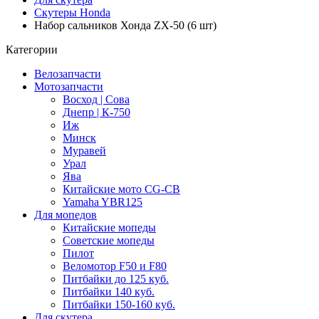
Скутеры Honda
Набор сальников Хонда ZX-50 (6 шт)
Категории
Велозапчасти
Мотозапчасти
Восход | Сова
Днепр | К-750
Иж
Минск
Муравей
Урал
Ява
Китайские мото CG-CB
Yamaha YBR125
Для мопедов
Китайские мопеды
Советские мопеды
Пилот
Веломотор F50 и F80
Питбайки до 125 куб.
Питбайки 140 куб.
Питбайки 150-160 куб.
Для скутера