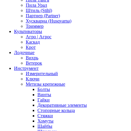
Пила Урал
Штиль (Stihl)
Партнер (Partner)
Хускварна (Husqvarna)
Триммер
Культиваторы
Агро | Агрос
Каскад
Крот
Лодочные
Вихрь
Ветерок
Инструмент
Измерительный
Ключи
Метизы крепежные
Болты
Винты
Гайки
Декоративные элементы
Стопорные кольца
Стяжки
Хомуты
Шайбы