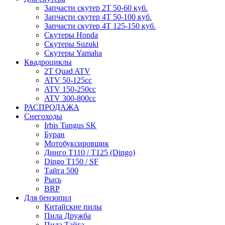
Запчасти скутер 2Т 50-60 куб.
Запчасти скутер 4Т 50-100 куб.
Запчасти скутер 4Т 125-150 куб.
Скутеры Honda
Скутеры Suzuki
Скутеры Yamaha
Квадроциклы
2T Quad ATV
ATV 50-125cc
ATV 150-250cc
ATV 300-800cc
РАСПРОДАЖА
Снегоходы
Irbis Tungus SK
Буран
Мотобуксировщик
Динго T110 / T125 (Dingo)
Dingo T150 / SF
Тайга 500
Рысь
BRP
Для бензопил
Китайские пилы
Пила Дружба
Пила Тайга