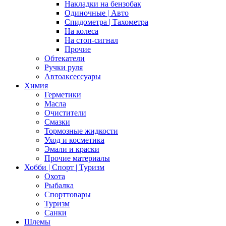
Накладки на бензобак
Одиночные | Авто
Спидометра | Тахометра
На колеса
На стоп-сигнал
Прочие
Обтекатели
Ручки руля
Автоаксессуары
Химия
Герметики
Масла
Очистители
Смазки
Тормозные жидкости
Уход и косметика
Эмали и краски
Прочие материалы
Хобби | Cпорт | Туризм
Охота
Рыбалка
Спорттовары
Туризм
Санки
Шлемы