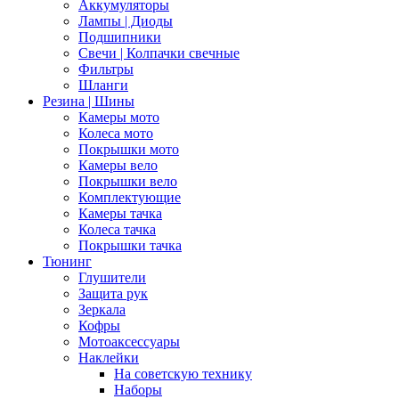
Аккумуляторы
Лампы | Диоды
Подшипники
Свечи | Колпачки свечные
Фильтры
Шланги
Резина | Шины
Камеры мото
Колеса мото
Покрышки мото
Камеры вело
Покрышки вело
Комплектующие
Камеры тачка
Колеса тачка
Покрышки тачка
Тюнинг
Глушители
Защита рук
Зеркала
Кофры
Мотоаксессуары
Наклейки
На советскую технику
Наборы