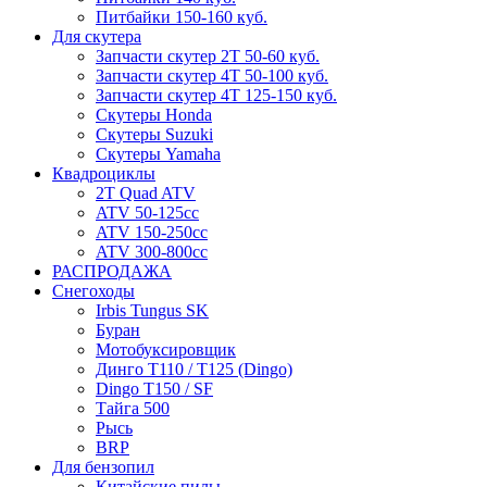
Питбайки 150-160 куб.
Для скутера
Запчасти скутер 2Т 50-60 куб.
Запчасти скутер 4Т 50-100 куб.
Запчасти скутер 4Т 125-150 куб.
Скутеры Honda
Скутеры Suzuki
Скутеры Yamaha
Квадроциклы
2T Quad ATV
ATV 50-125cc
ATV 150-250cc
ATV 300-800cc
РАСПРОДАЖА
Снегоходы
Irbis Tungus SK
Буран
Мотобуксировщик
Динго T110 / T125 (Dingo)
Dingo T150 / SF
Тайга 500
Рысь
BRP
Для бензопил
Китайские пилы