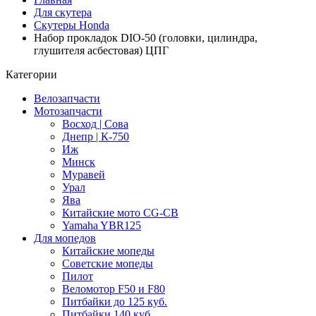
Для скутера
Скутеры Honda
Набор прокладок DIO-50 (головки, цилиндра,
глушителя асбестовая) ЦПГ
Категории
Велозапчасти
Мотозапчасти
Восход | Сова
Днепр | К-750
Иж
Минск
Муравей
Урал
Ява
Китайские мото CG-CB
Yamaha YBR125
Для мопедов
Китайские мопеды
Советские мопеды
Пилот
Веломотор F50 и F80
Питбайки до 125 куб.
Питбайки 140 куб.