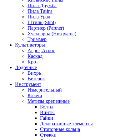
Пила Дружба
Пила Тайга
Пила Урал
Штиль (Stihl)
Партнер (Partner)
Хускварна (Husqvarna)
Триммер
Культиваторы
Агро | Агрос
Каскад
Крот
Лодочные
Вихрь
Ветерок
Инструмент
Измерительный
Ключи
Метизы крепежные
Болты
Винты
Гайки
Декоративные элементы
Стопорные кольца
Стяжки