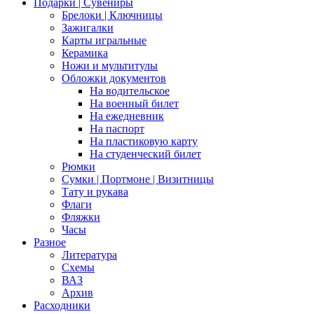
Подарки | Сувениры
Брелоки | Ключницы
Зажигалки
Карты игральные
Керамика
Ножи и мультитулы
Обложки документов
На водительское
На военный билет
На ежедневник
На паспорт
На пластиковую карту
На студенческий билет
Рюмки
Сумки | Портмоне | Визитницы
Тату и рукава
Флаги
Фляжки
Часы
Разное
Литература
Схемы
ВАЗ
Архив
Расходники