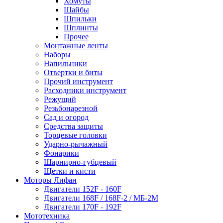
Хомуты
Шайбы
Шпильки
Шплинты
Прочее
Монтажные ленты
Наборы
Напильники
Отвертки и биты
Прочий инструмент
Расходники инструмент
Режущий
Резьбонарезной
Сад и огород
Средства защиты
Торцевые головки
Ударно-рычажный
Фонарики
Шарнирно-губцевый
Щетки и кисти
Моторы Лифан
Двигатели 152F - 160F
Двигатели 168F / 168F-2 / МБ-2М
Двигатели 170F - 192F
Мототехника