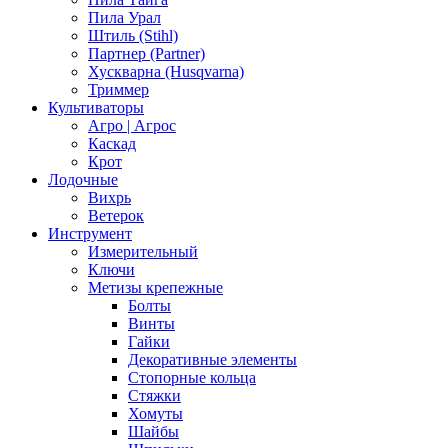
Пила Урал
Штиль (Stihl)
Партнер (Partner)
Хускварна (Husqvarna)
Триммер
Культиваторы
Агро | Агрос
Каскад
Крот
Лодочные
Вихрь
Ветерок
Инструмент
Измерительный
Ключи
Метизы крепежные
Болты
Винты
Гайки
Декоративные элементы
Стопорные кольца
Стяжки
Хомуты
Шайбы