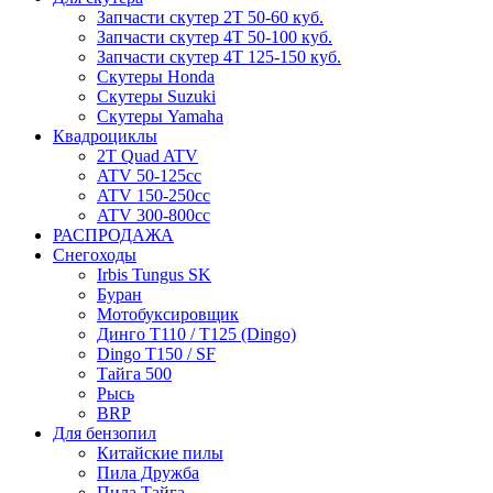
Запчасти скутер 2Т 50-60 куб.
Запчасти скутер 4Т 50-100 куб.
Запчасти скутер 4Т 125-150 куб.
Скутеры Honda
Скутеры Suzuki
Скутеры Yamaha
Квадроциклы
2T Quad ATV
ATV 50-125cc
ATV 150-250cc
ATV 300-800cc
РАСПРОДАЖА
Снегоходы
Irbis Tungus SK
Буран
Мотобуксировщик
Динго T110 / T125 (Dingo)
Dingo T150 / SF
Тайга 500
Рысь
BRP
Для бензопил
Китайские пилы
Пила Дружба
Пила Тайга