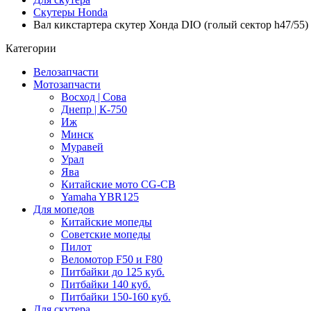
Скутеры Honda
Вал кикстартера скутер Хонда DIO (голый сектор h47/55)
Категории
Велозапчасти
Мотозапчасти
Восход | Сова
Днепр | К-750
Иж
Минск
Муравей
Урал
Ява
Китайские мото CG-CB
Yamaha YBR125
Для мопедов
Китайские мопеды
Советские мопеды
Пилот
Веломотор F50 и F80
Питбайки до 125 куб.
Питбайки 140 куб.
Питбайки 150-160 куб.
Для скутера