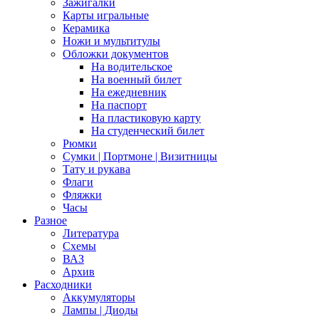
Зажигалки
Карты игральные
Керамика
Ножи и мультитулы
Обложки документов
На водительское
На военный билет
На ежедневник
На паспорт
На пластиковую карту
На студенческий билет
Рюмки
Сумки | Портмоне | Визитницы
Тату и рукава
Флаги
Фляжки
Часы
Разное
Литература
Схемы
ВАЗ
Архив
Расходники
Аккумуляторы
Лампы | Диоды