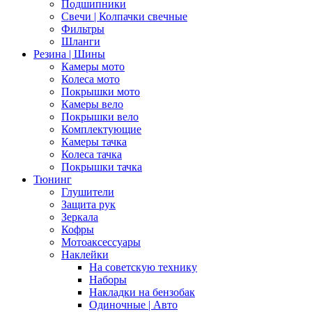
Подшипники
Свечи | Колпачки свечные
Фильтры
Шланги
Резина | Шины
Камеры мото
Колеса мото
Покрышки мото
Камеры вело
Покрышки вело
Комплектующие
Камеры тачка
Колеса тачка
Покрышки тачка
Тюнинг
Глушители
Защита рук
Зеркала
Кофры
Мотоаксессуары
Наклейки
На советскую технику
Наборы
Накладки на бензобак
Одиночные | Авто