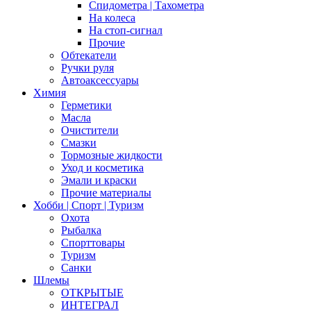
Спидометра | Тахометра
На колеса
На стоп-сигнал
Прочие
Обтекатели
Ручки руля
Автоаксессуары
Химия
Герметики
Масла
Очистители
Смазки
Тормозные жидкости
Уход и косметика
Эмали и краски
Прочие материалы
Хобби | Cпорт | Туризм
Охота
Рыбалка
Спорттовары
Туризм
Санки
Шлемы
ОТКРЫТЫЕ
ИНТЕГРАЛ