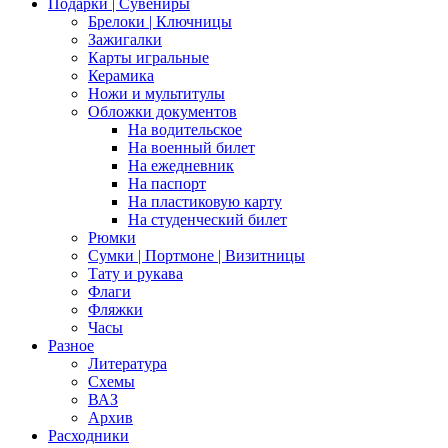
Подарки | Сувениры
Брелоки | Ключницы
Зажигалки
Карты игральные
Керамика
Ножи и мультитулы
Обложки документов
На водительское
На военный билет
На ежедневник
На паспорт
На пластиковую карту
На студенческий билет
Рюмки
Сумки | Портмоне | Визитницы
Тату и рукава
Флаги
Фляжки
Часы
Разное
Литература
Схемы
ВАЗ
Архив
Расходники