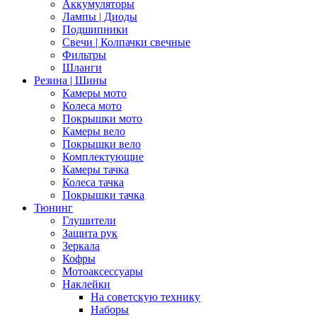
Аккумуляторы
Лампы | Диоды
Подшипники
Свечи | Колпачки свечные
Фильтры
Шланги
Резина | Шины
Камеры мото
Колеса мото
Покрышки мото
Камеры вело
Покрышки вело
Комплектующие
Камеры тачка
Колеса тачка
Покрышки тачка
Тюнинг
Глушители
Защита рук
Зеркала
Кофры
Мотоаксессуары
Наклейки
На советскую технику
Наборы