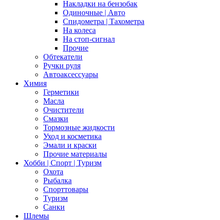
Накладки на бензобак
Одиночные | Авто
Спидометра | Тахометра
На колеса
На стоп-сигнал
Прочие
Обтекатели
Ручки руля
Автоаксессуары
Химия
Герметики
Масла
Очистители
Смазки
Тормозные жидкости
Уход и косметика
Эмали и краски
Прочие материалы
Хобби | Cпорт | Туризм
Охота
Рыбалка
Спорттовары
Туризм
Санки
Шлемы