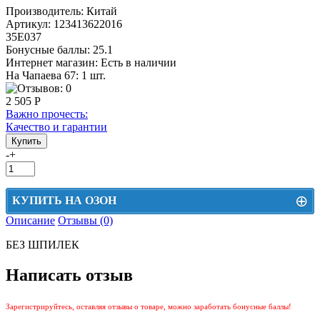
Производитель:
Китай
Артикул:
123413622016
35Е037
Бонусные баллы:
25.1
Интернет магазин:
Есть в наличии
На Чапаева 67: 1 шт.
2 505 Р
Важно прочесть:
Качество и гарантии
-
+
⊕
КУПИТЬ НА ОЗОН
Описание
Отзывы (0)
Цена на Озон включает доставку, упаковку и комиссии маркетплейса
БЕЗ ШПИЛЕК
Этот товар можно приобрести на Озон. Для перехода в маркетплейс
перейдите по ссылке ниже.
Написать отзыв
КУПИТЬ НА ОЗОН
Зарегистрируйтесь, оставляя отзывы о товаре, можно заработать бонусные баллы!