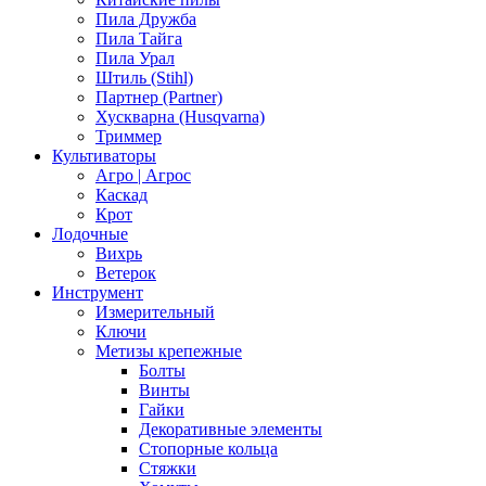
Пила Дружба
Пила Тайга
Пила Урал
Штиль (Stihl)
Партнер (Partner)
Хускварна (Husqvarna)
Триммер
Культиваторы
Агро | Агрос
Каскад
Крот
Лодочные
Вихрь
Ветерок
Инструмент
Измерительный
Ключи
Метизы крепежные
Болты
Винты
Гайки
Декоративные элементы
Стопорные кольца
Стяжки