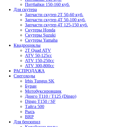
Питбайки 150-160 куб.
Для скутера
Запчасти скутер 2Т 50-60 куб.
Запчасти скутер 4Т 50-100 куб.
Запчасти скутер 4Т 125-150 куб.
Скутеры Honda
Скутеры Suzuki
Скутеры Yamaha
Квадроциклы
2T Quad ATV
ATV 50-125cc
ATV 150-250cc
ATV 300-800cc
РАСПРОДАЖА
Снегоходы
Irbis Tungus SK
Буран
Мотобуксировщик
Динго T110 / T125 (Dingo)
Dingo T150 / SF
Тайга 500
Рысь
BRP
Для бензопил
Китайские пилы