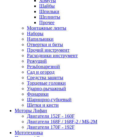
Хомуты
Шайбы
Шпильки
Шплинты
Прочее
Монтажные ленты
Наборы
Напильники
Отвертки и биты
Прочий инструмент
Расходники инструмент
Режущий
Резьбонарезной
Сад и огород
Средства защиты
Торцевые головки
Ударно-рычажный
Фонарики
Шарнирно-губцевый
Щетки и кисти
Моторы Лифан
Двигатели 152F - 160F
Двигатели 168F / 168F-2 / МБ-2М
Двигатели 170F - 192F
Мототехника