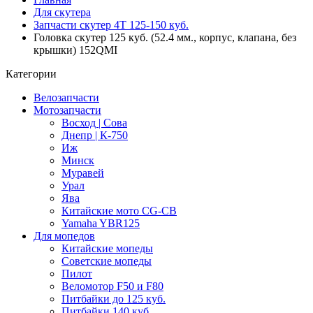
Для скутера
Запчасти скутер 4Т 125-150 куб.
Головка скутер 125 куб. (52.4 мм., корпус, клапана, без
крышки) 152QMI
Категории
Велозапчасти
Мотозапчасти
Восход | Сова
Днепр | К-750
Иж
Минск
Муравей
Урал
Ява
Китайские мото CG-CB
Yamaha YBR125
Для мопедов
Китайские мопеды
Советские мопеды
Пилот
Веломотор F50 и F80
Питбайки до 125 куб.
Питбайки 140 куб.