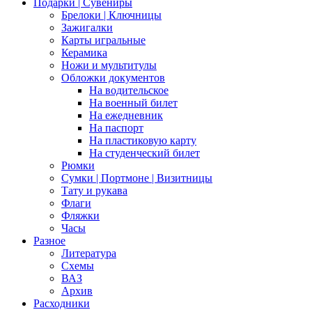
Подарки | Сувениры
Брелоки | Ключницы
Зажигалки
Карты игральные
Керамика
Ножи и мультитулы
Обложки документов
На водительское
На военный билет
На ежедневник
На паспорт
На пластиковую карту
На студенческий билет
Рюмки
Сумки | Портмоне | Визитницы
Тату и рукава
Флаги
Фляжки
Часы
Разное
Литература
Схемы
ВАЗ
Архив
Расходники