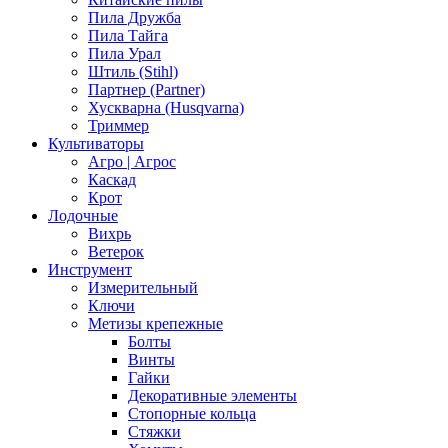
Пила Дружба
Пила Тайга
Пила Урал
Штиль (Stihl)
Партнер (Partner)
Хускварна (Husqvarna)
Триммер
Культиваторы
Агро | Агрос
Каскад
Крот
Лодочные
Вихрь
Ветерок
Инструмент
Измерительный
Ключи
Метизы крепежные
Болты
Винты
Гайки
Декоративные элементы
Стопорные кольца
Стяжки