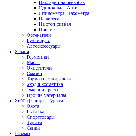
Накладки на бензобак
Одиночные | Авто
Спидометра | Тахометра
На колеса
На стоп-сигнал
Прочие
Обтекатели
Ручки руля
Автоаксессуары
Химия
Герметики
Масла
Очистители
Смазки
Тормозные жидкости
Уход и косметика
Эмали и краски
Прочие материалы
Хобби | Cпорт | Туризм
Охота
Рыбалка
Спорттовары
Туризм
Санки
Шлемы