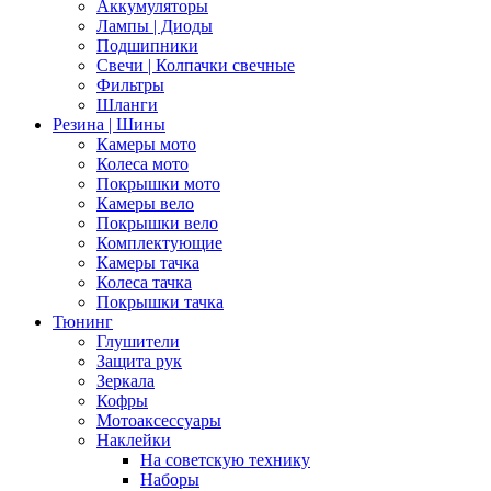
Аккумуляторы
Лампы | Диоды
Подшипники
Свечи | Колпачки свечные
Фильтры
Шланги
Резина | Шины
Камеры мото
Колеса мото
Покрышки мото
Камеры вело
Покрышки вело
Комплектующие
Камеры тачка
Колеса тачка
Покрышки тачка
Тюнинг
Глушители
Защита рук
Зеркала
Кофры
Мотоаксессуары
Наклейки
На советскую технику
Наборы