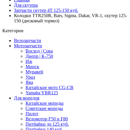
Для скутера
Запчасти скутер 4Т 125-150 куб.
Колодки TTR250R, Bars, Sigma, Dakar, VR-1, скутер 125-
150 (дисковый тормоз)
Категории
Велозапчасти
Мотозапчасти
Восход | Сова
Днепр | К-750
Иж
Минск
Муравей
Урал
Ява
Китайские мото CG-CB
Yamaha YBR125
Для мопедов
Китайские мопеды
Советские мопеды
Пилот
Веломотор F50 и F80
Питбайки до 125 куб.
Питбайки 140 куб.