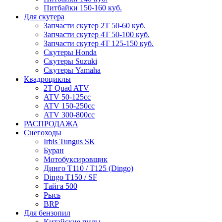
Питбайки 150-160 куб.
Для скутера
Запчасти скутер 2Т 50-60 куб.
Запчасти скутер 4Т 50-100 куб.
Запчасти скутер 4Т 125-150 куб.
Скутеры Honda
Скутеры Suzuki
Скутеры Yamaha
Квадроциклы
2T Quad ATV
ATV 50-125cc
ATV 150-250cc
ATV 300-800cc
РАСПРОДАЖА
Снегоходы
Irbis Tungus SK
Буран
Мотобуксировщик
Динго T110 / T125 (Dingo)
Dingo T150 / SF
Тайга 500
Рысь
BRP
Для бензопил
Китайские пилы