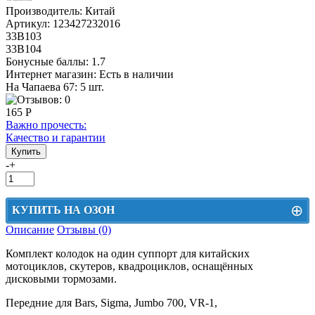
Производитель:
Китай
Артикул:
123427232016
33В103
33В104
Бонусные баллы:
1.7
Интернет магазин:
Есть в наличии
На Чапаева 67: 5 шт.
165 Р
Важно прочесть:
Качество и гарантии
-
+
⊕
КУПИТЬ НА ОЗОН
Описание
Отзывы (0)
Цена на Озон включает доставку, упаковку и комиссии маркетплейса
Комплект колодок на один суппорт для китайских
Этот товар можно приобрести на Озон. Для перехода в маркетплейс
мотоциклов, скутеров, квадроциклов, оснащённых
перейдите по ссылке ниже.
дисковыми тормозами.
КУПИТЬ НА ОЗОН
Передние для Bars, Sigma, Jumbo 700, VR-1,