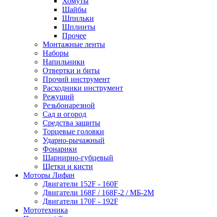
Хомуты
Шайбы
Шпильки
Шплинты
Прочее
Монтажные ленты
Наборы
Напильники
Отвертки и биты
Прочий инструмент
Расходники инструмент
Режущий
Резьбонарезной
Сад и огород
Средства защиты
Торцевые головки
Ударно-рычажный
Фонарики
Шарнирно-губцевый
Щетки и кисти
Моторы Лифан
Двигатели 152F - 160F
Двигатели 168F / 168F-2 / МБ-2М
Двигатели 170F - 192F
Мототехника