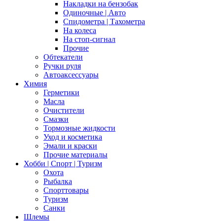
Накладки на бензобак
Одиночные | Авто
Спидометра | Тахометра
На колеса
На стоп-сигнал
Прочие
Обтекатели
Ручки руля
Автоаксессуары
Химия
Герметики
Масла
Очистители
Смазки
Тормозные жидкости
Уход и косметика
Эмали и краски
Прочие материалы
Хобби | Cпорт | Туризм
Охота
Рыбалка
Спорттовары
Туризм
Санки
Шлемы