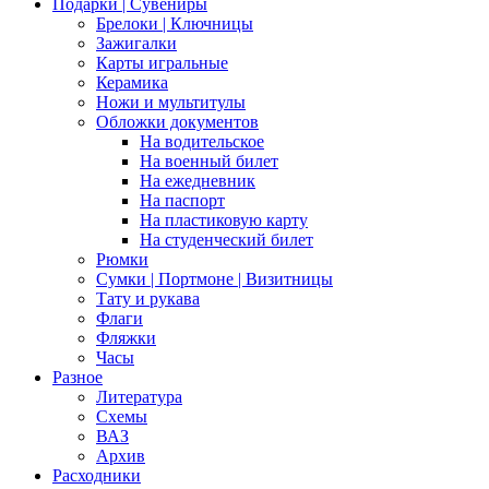
Подарки | Сувениры
Брелоки | Ключницы
Зажигалки
Карты игральные
Керамика
Ножи и мультитулы
Обложки документов
На водительское
На военный билет
На ежедневник
На паспорт
На пластиковую карту
На студенческий билет
Рюмки
Сумки | Портмоне | Визитницы
Тату и рукава
Флаги
Фляжки
Часы
Разное
Литература
Схемы
ВАЗ
Архив
Расходники