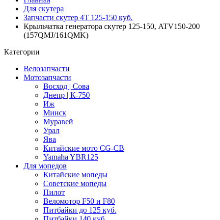
Для скутера
Запчасти скутер 4Т 125-150 куб.
Крыльчатка генератора скутер 125-150, ATV150-200
(157QMJ/161QMK)
Категории
Велозапчасти
Мотозапчасти
Восход | Сова
Днепр | К-750
Иж
Минск
Муравей
Урал
Ява
Китайские мото CG-CB
Yamaha YBR125
Для мопедов
Китайские мопеды
Советские мопеды
Пилот
Веломотор F50 и F80
Питбайки до 125 куб.
Питбайки 140 куб.