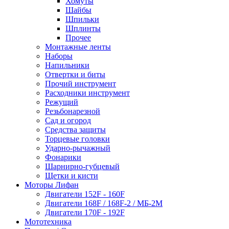
Хомуты
Шайбы
Шпильки
Шплинты
Прочее
Монтажные ленты
Наборы
Напильники
Отвертки и биты
Прочий инструмент
Расходники инструмент
Режущий
Резьбонарезной
Сад и огород
Средства защиты
Торцевые головки
Ударно-рычажный
Фонарики
Шарнирно-губцевый
Щетки и кисти
Моторы Лифан
Двигатели 152F - 160F
Двигатели 168F / 168F-2 / МБ-2М
Двигатели 170F - 192F
Мототехника