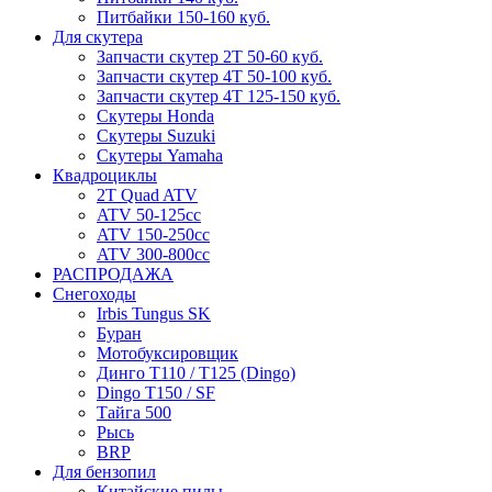
Питбайки 150-160 куб.
Для скутера
Запчасти скутер 2Т 50-60 куб.
Запчасти скутер 4Т 50-100 куб.
Запчасти скутер 4Т 125-150 куб.
Скутеры Honda
Скутеры Suzuki
Скутеры Yamaha
Квадроциклы
2T Quad ATV
ATV 50-125cc
ATV 150-250cc
ATV 300-800cc
РАСПРОДАЖА
Снегоходы
Irbis Tungus SK
Буран
Мотобуксировщик
Динго T110 / T125 (Dingo)
Dingo T150 / SF
Тайга 500
Рысь
BRP
Для бензопил
Китайские пилы