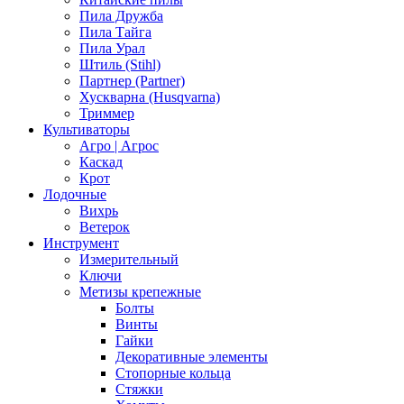
Пила Дружба
Пила Тайга
Пила Урал
Штиль (Stihl)
Партнер (Partner)
Хускварна (Husqvarna)
Триммер
Культиваторы
Агро | Агрос
Каскад
Крот
Лодочные
Вихрь
Ветерок
Инструмент
Измерительный
Ключи
Метизы крепежные
Болты
Винты
Гайки
Декоративные элементы
Стопорные кольца
Стяжки