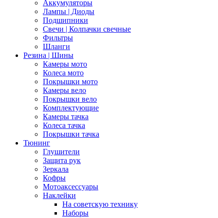
Аккумуляторы
Лампы | Диоды
Подшипники
Свечи | Колпачки свечные
Фильтры
Шланги
Резина | Шины
Камеры мото
Колеса мото
Покрышки мото
Камеры вело
Покрышки вело
Комплектующие
Камеры тачка
Колеса тачка
Покрышки тачка
Тюнинг
Глушители
Защита рук
Зеркала
Кофры
Мотоаксессуары
Наклейки
На советскую технику
Наборы