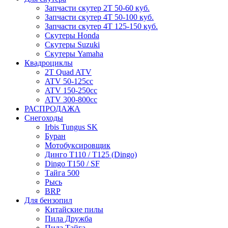
Запчасти скутер 2Т 50-60 куб.
Запчасти скутер 4Т 50-100 куб.
Запчасти скутер 4Т 125-150 куб.
Скутеры Honda
Скутеры Suzuki
Скутеры Yamaha
Квадроциклы
2T Quad ATV
ATV 50-125cc
ATV 150-250cc
ATV 300-800cc
РАСПРОДАЖА
Снегоходы
Irbis Tungus SK
Буран
Мотобуксировщик
Динго T110 / T125 (Dingo)
Dingo T150 / SF
Тайга 500
Рысь
BRP
Для бензопил
Китайские пилы
Пила Дружба
Пила Тайга