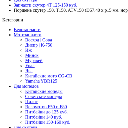
Запчасти скутер 4Т 125-150 куб.
Поршень скутер 150, T150, ATV150 (D57.40 x p15 мм. но
Категории
Велозапчасти
Мотозапчасти
Восход | Сова
Днепр | К-750
Иж
Минск
Муравей
Урал
Ява
Китайские мото CG-CB
Yamaha YBR125
Для мопедов
Китайские мопеды
Советские мопеды
Пилот
Веломотор F50 и F80
Питбайки до 125 куб.
Питбайки 140 куб.
Питбайки 150-160 куб.
Для скутера