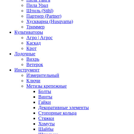
Пила Урал
Штиль (Stihl)
Партнер (Partner)
Хускварна (Husqvarna)
Триммер
Культиваторы
Агро | Агрос
Каскад
Крот
Лодочные
Вихрь
Ветерок
Инструмент
Измерительный
Ключи
Метизы крепежные
Болты
Винты
Гайки
Декоративные элементы
Стопорные кольца
Стяжки
Хомуты
Шайбы