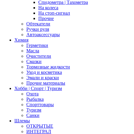
Спидометра | Тахометра
На колеса
На стоп-сигнал
Прочие
Обтекатели
Ручки руля
Автоаксессуары
Химия
Герметики
Масла
Очистители
Смазки
Тормозные жидкости
Уход и косметика
Эмали и краски
Прочие материалы
Хобби | Cпорт | Туризм
Охота
Рыбалка
Спорттовары
Туризм
Санки
Шлемы
ОТКРЫТЫЕ
ИНТЕГРАЛ