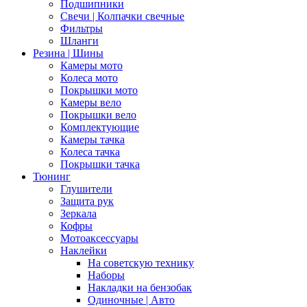
Подшипники
Свечи | Колпачки свечные
Фильтры
Шланги
Резина | Шины
Камеры мото
Колеса мото
Покрышки мото
Камеры вело
Покрышки вело
Комплектующие
Камеры тачка
Колеса тачка
Покрышки тачка
Тюнинг
Глушители
Защита рук
Зеркала
Кофры
Мотоаксессуары
Наклейки
На советскую технику
Наборы
Накладки на бензобак
Одиночные | Авто