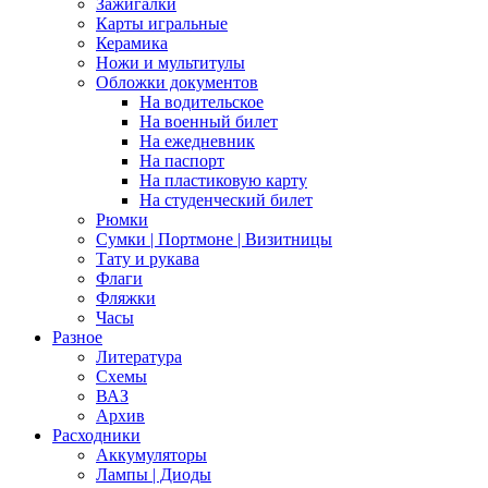
Зажигалки
Карты игральные
Керамика
Ножи и мультитулы
Обложки документов
На водительское
На военный билет
На ежедневник
На паспорт
На пластиковую карту
На студенческий билет
Рюмки
Сумки | Портмоне | Визитницы
Тату и рукава
Флаги
Фляжки
Часы
Разное
Литература
Схемы
ВАЗ
Архив
Расходники
Аккумуляторы
Лампы | Диоды