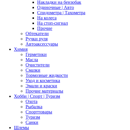
Накладки на бензобак
Одиночные | Авто
Спидометра | Тахометра
На колеса
На стоп-сигнал
Прочие
Обтекатели
Ручки руля
Автоаксессуары
Химия
Герметики
Масла
Очистители
Смазки
Тормозные жидкости
Уход и косметика
Эмали и краски
Прочие материалы
Хобби | Cпорт | Туризм
Охота
Рыбалка
Спорттовары
Туризм
Санки
Шлемы