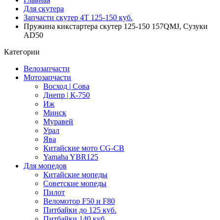
Для скутера
Запчасти скутер 4Т 125-150 куб.
Пружина кикстартера скутер 125-150 157QMJ, Сузуки
AD50
Категории
Велозапчасти
Мотозапчасти
Восход | Сова
Днепр | К-750
Иж
Минск
Муравей
Урал
Ява
Китайские мото CG-CB
Yamaha YBR125
Для мопедов
Китайские мопеды
Советские мопеды
Пилот
Веломотор F50 и F80
Питбайки до 125 куб.
Питбайки 140 куб.