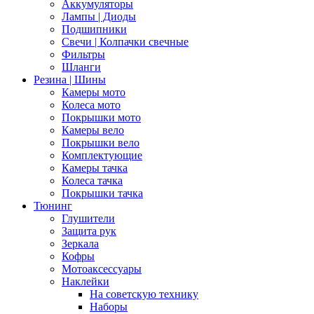
Аккумуляторы
Лампы | Диоды
Подшипники
Свечи | Колпачки свечные
Фильтры
Шланги
Резина | Шины
Камеры мото
Колеса мото
Покрышки мото
Камеры вело
Покрышки вело
Комплектующие
Камеры тачка
Колеса тачка
Покрышки тачка
Тюнинг
Глушители
Защита рук
Зеркала
Кофры
Мотоаксессуары
Наклейки
На советскую технику
Наборы