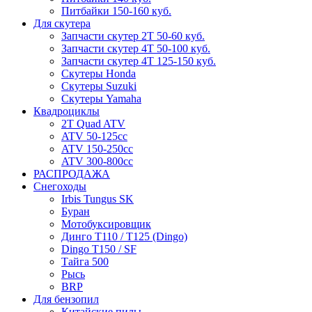
Питбайки 150-160 куб.
Для скутера
Запчасти скутер 2Т 50-60 куб.
Запчасти скутер 4Т 50-100 куб.
Запчасти скутер 4Т 125-150 куб.
Скутеры Honda
Скутеры Suzuki
Скутеры Yamaha
Квадроциклы
2T Quad ATV
ATV 50-125cc
ATV 150-250cc
ATV 300-800cc
РАСПРОДАЖА
Снегоходы
Irbis Tungus SK
Буран
Мотобуксировщик
Динго T110 / T125 (Dingo)
Dingo T150 / SF
Тайга 500
Рысь
BRP
Для бензопил
Китайские пилы