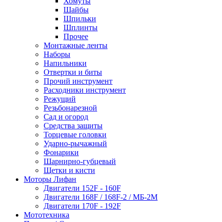
Хомуты
Шайбы
Шпильки
Шплинты
Прочее
Монтажные ленты
Наборы
Напильники
Отвертки и биты
Прочий инструмент
Расходники инструмент
Режущий
Резьбонарезной
Сад и огород
Средства защиты
Торцевые головки
Ударно-рычажный
Фонарики
Шарнирно-губцевый
Щетки и кисти
Моторы Лифан
Двигатели 152F - 160F
Двигатели 168F / 168F-2 / МБ-2М
Двигатели 170F - 192F
Мототехника