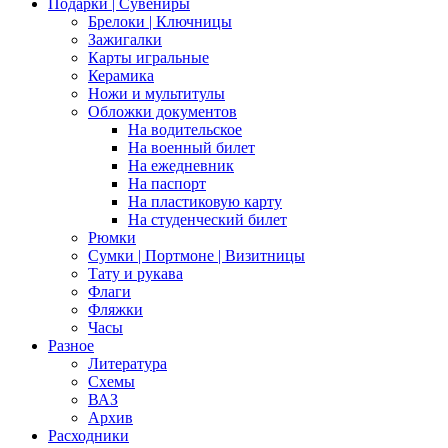
Подарки | Сувениры
Брелоки | Ключницы
Зажигалки
Карты игральные
Керамика
Ножи и мультитулы
Обложки документов
На водительское
На военный билет
На ежедневник
На паспорт
На пластиковую карту
На студенческий билет
Рюмки
Сумки | Портмоне | Визитницы
Тату и рукава
Флаги
Фляжки
Часы
Разное
Литература
Схемы
ВАЗ
Архив
Расходники