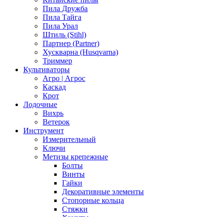
Пила Дружба
Пила Тайга
Пила Урал
Штиль (Stihl)
Партнер (Partner)
Хускварна (Husqvarna)
Триммер
Культиваторы
Агро | Агрос
Каскад
Крот
Лодочные
Вихрь
Ветерок
Инструмент
Измерительный
Ключи
Метизы крепежные
Болты
Винты
Гайки
Декоративные элементы
Стопорные кольца
Стяжки