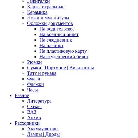
Зажигалки
Карты игральные
Керамика
Ножи и мультитулы
Обложки документов
На водительское
На военный билет
На ежедневник
На паспорт
На пластиковую карту
На студенческий билет
Рюмки
Сумки | Портмоне | Визитницы
Тату и рукава
Флаги
Фляжки
Часы
Разное
Литература
Схемы
ВАЗ
Архив
Расходники
Аккумуляторы
Лампы | Диоды