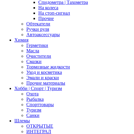
Спидометра | Тахометра
На колеса
На стоп-сигнал
Прочие
Обтекатели
Ручки руля
Автоаксессуары
Химия
Герметики
Масла
Очистители
Смазки
Тормозные жидкости
Уход и косметика
Эмали и краски
Прочие материалы
Хобби | Cпорт | Туризм
Охота
Рыбалка
Спорттовары
Туризм
Санки
Шлемы
ОТКРЫТЫЕ
ИНТЕГРАЛ