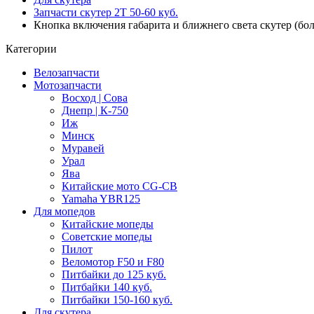
Запчасти скутер 2Т 50-60 куб.
Кнопка включения габарита и ближнего света скутер (бол
Категории
Велозапчасти
Мотозапчасти
Восход | Сова
Днепр | К-750
Иж
Минск
Муравей
Урал
Ява
Китайские мото CG-CB
Yamaha YBR125
Для мопедов
Китайские мопеды
Советские мопеды
Пилот
Веломотор F50 и F80
Питбайки до 125 куб.
Питбайки 140 куб.
Питбайки 150-160 куб.
Для скутера