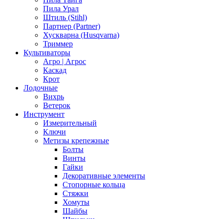
Пила Урал
Штиль (Stihl)
Партнер (Partner)
Хускварна (Husqvarna)
Триммер
Культиваторы
Агро | Агрос
Каскад
Крот
Лодочные
Вихрь
Ветерок
Инструмент
Измерительный
Ключи
Метизы крепежные
Болты
Винты
Гайки
Декоративные элементы
Стопорные кольца
Стяжки
Хомуты
Шайбы