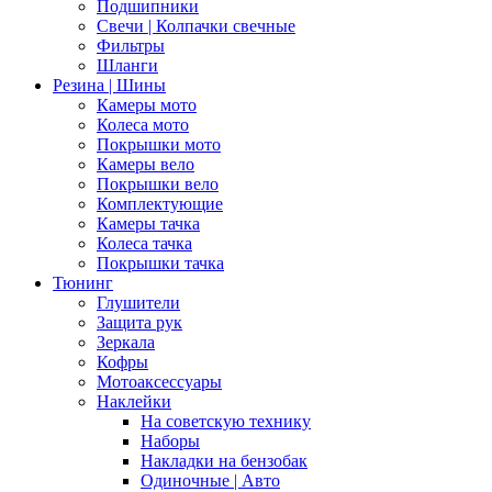
Подшипники
Свечи | Колпачки свечные
Фильтры
Шланги
Резина | Шины
Камеры мото
Колеса мото
Покрышки мото
Камеры вело
Покрышки вело
Комплектующие
Камеры тачка
Колеса тачка
Покрышки тачка
Тюнинг
Глушители
Защита рук
Зеркала
Кофры
Мотоаксессуары
Наклейки
На советскую технику
Наборы
Накладки на бензобак
Одиночные | Авто