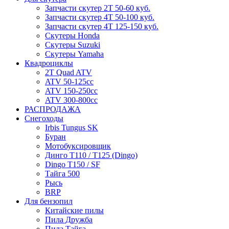
Запчасти скутер 2Т 50-60 куб.
Запчасти скутер 4Т 50-100 куб.
Запчасти скутер 4Т 125-150 куб.
Скутеры Honda
Скутеры Suzuki
Скутеры Yamaha
Квадроциклы
2T Quad ATV
ATV 50-125cc
ATV 150-250cc
ATV 300-800cc
РАСПРОДАЖА
Снегоходы
Irbis Tungus SK
Буран
Мотобуксировщик
Динго T110 / T125 (Dingo)
Dingo T150 / SF
Тайга 500
Рысь
BRP
Для бензопил
Китайские пилы
Пила Дружба
Пила Тайга