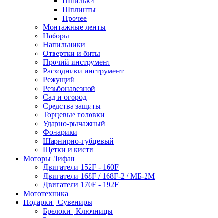
Шпильки
Шплинты
Прочее
Монтажные ленты
Наборы
Напильники
Отвертки и биты
Прочий инструмент
Расходники инструмент
Режущий
Резьбонарезной
Сад и огород
Средства защиты
Торцевые головки
Ударно-рычажный
Фонарики
Шарнирно-губцевый
Щетки и кисти
Моторы Лифан
Двигатели 152F - 160F
Двигатели 168F / 168F-2 / МБ-2М
Двигатели 170F - 192F
Мототехника
Подарки | Сувениры
Брелоки | Ключницы