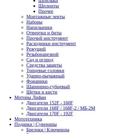
Шпильки
Шплинты
Прочее
Монтажные ленты
Наборы
Напильники
Отвертки и биты
Прочий инструмент
Расходники инструмент
Режущий
Резьбонарезной
Сад и огород
Средства защиты
Торцевые головки
Ударно-рычажный
Фонарики
Шарнирно-губцевый
Щетки и кисти
Моторы Лифан
Двигатели 152F - 160F
Двигатели 168F / 168F-2 / МБ-2М
Двигатели 170F - 192F
Мототехника
Подарки | Сувениры
Брелоки | Ключницы