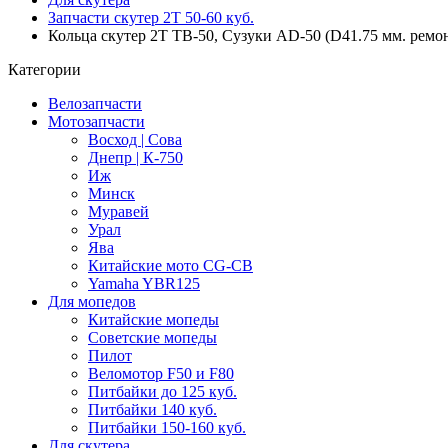
Запчасти скутер 2Т 50-60 куб.
Кольца скутер 2Т TB-50, Сузуки AD-50 (D41.75 мм. ремонт
Категории
Велозапчасти
Мотозапчасти
Восход | Сова
Днепр | К-750
Иж
Минск
Муравей
Урал
Ява
Китайские мото CG-CB
Yamaha YBR125
Для мопедов
Китайские мопеды
Советские мопеды
Пилот
Веломотор F50 и F80
Питбайки до 125 куб.
Питбайки 140 куб.
Питбайки 150-160 куб.
Для скутера