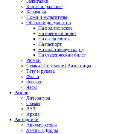
Зажигалки
Карты игральные
Керамика
Ножи и мультитулы
Обложки документов
На водительское
На военный билет
На ежедневник
На паспорт
На пластиковую карту
На студенческий билет
Рюмки
Сумки | Портмоне | Визитницы
Тату и рукава
Флаги
Фляжки
Часы
Разное
Литература
Схемы
ВАЗ
Архив
Расходники
Аккумуляторы
Лампы | Диоды