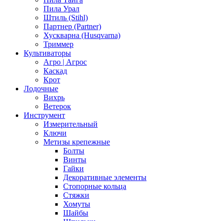
Пила Урал
Штиль (Stihl)
Партнер (Partner)
Хускварна (Husqvarna)
Триммер
Культиваторы
Агро | Агрос
Каскад
Крот
Лодочные
Вихрь
Ветерок
Инструмент
Измерительный
Ключи
Метизы крепежные
Болты
Винты
Гайки
Декоративные элементы
Стопорные кольца
Стяжки
Хомуты
Шайбы