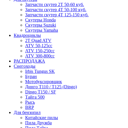
Запчасти скутер 2Т 50-60 куб.
Запчасти скутер 4Т 50-100 куб.
Запчасти скутер 4Т 125-150 куб.
Скутеры Honda
Скутеры Suzuki
Скутеры Yamaha
Квадроциклы
2T Quad ATV
ATV 50-125cc
ATV 150-250cc
ATV 300-800cc
РАСПРОДАЖА
Снегоходы
Irbis Tungus SK
Буран
Мотобуксировщик
Динго T110 / T125 (Dingo)
Dingo T150 / SF
Тайга 500
Рысь
BRP
Для бензопил
Китайские пилы
Пила Дружба
Пила Тайга