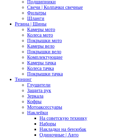
Подшипники
Свечи | Колпачки свечные
Фильтры
Шланги
Резина | Шины
Камеры мото
Колеса мото
Покрышки мото
Камеры вело
Покрышки вело
Комплектующие
Камеры тачка
Колеса тачка
Покрышки тачка
Тюнинг
Глушители
Защита рук
Зеркала
Кофры
Мотоаксессуары
Наклейки
На советскую технику
Наборы
Накладки на бензобак
Одиночные | Авто