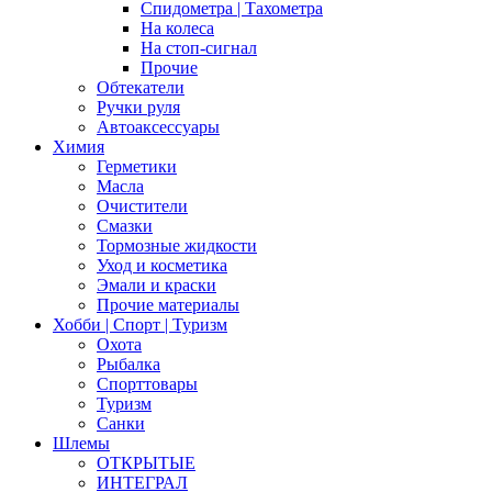
Спидометра | Тахометра
На колеса
На стоп-сигнал
Прочие
Обтекатели
Ручки руля
Автоаксессуары
Химия
Герметики
Масла
Очистители
Смазки
Тормозные жидкости
Уход и косметика
Эмали и краски
Прочие материалы
Хобби | Cпорт | Туризм
Охота
Рыбалка
Спорттовары
Туризм
Санки
Шлемы
ОТКРЫТЫЕ
ИНТЕГРАЛ