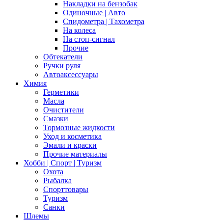
Накладки на бензобак
Одиночные | Авто
Спидометра | Тахометра
На колеса
На стоп-сигнал
Прочие
Обтекатели
Ручки руля
Автоаксессуары
Химия
Герметики
Масла
Очистители
Смазки
Тормозные жидкости
Уход и косметика
Эмали и краски
Прочие материалы
Хобби | Cпорт | Туризм
Охота
Рыбалка
Спорттовары
Туризм
Санки
Шлемы