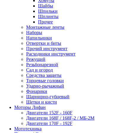
Хомуты
Шайбы
Шпильки
Шплинты
Прочее
Монтажные ленты
Наборы
Напильники
Отвертки и биты
Прочий инструмент
Расходники инструмент
Режущий
Резьбонарезной
Сад и огород
Средства защиты
Торцевые головки
Ударно-рычажный
Фонарики
Шарнирно-губцевый
Щетки и кисти
Моторы Лифан
Двигатели 152F - 160F
Двигатели 168F / 168F-2 / МБ-2М
Двигатели 170F - 192F
Мототехника