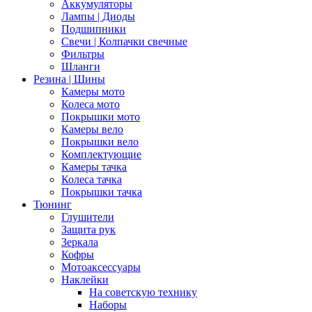
Аккумуляторы
Лампы | Диоды
Подшипники
Свечи | Колпачки свечные
Фильтры
Шланги
Резина | Шины
Камеры мото
Колеса мото
Покрышки мото
Камеры вело
Покрышки вело
Комплектующие
Камеры тачка
Колеса тачка
Покрышки тачка
Тюнинг
Глушители
Защита рук
Зеркала
Кофры
Мотоаксессуары
Наклейки
На советскую технику
Наборы