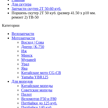
Для скутера
Запчасти скутер 2Т 50-60 куб.
Поршень скутер 2T 50 куб. (размер 41.50 x p10 мм.
ремонт 2) TB-50
Категории
Велозапчасти
Мотозапчасти
Восход | Сова
Днепр | К-750
Иж
Минск
Муравей
Урал
Ява
Китайские мото CG-CB
Yamaha YBR125
Для мопедов
Китайские мопеды
Советские мопеды
Пилот
Веломотор F50 и F80
Питбайки до 125 куб.
Питбайки 140 куб.