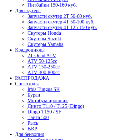
Питбайки 150-160 куб.
Для скутера
Запчасти скутер 2Т 50-60 куб.
Запчасти скутер 4Т 50-100 куб.
Запчасти скутер 4Т 125-150 куб.
Скутеры Honda
Скутеры Suzuki
Скутеры Yamaha
Квадроциклы
2T Quad ATV
ATV 50-125cc
ATV 150-250cc
ATV 300-800cc
РАСПРОДАЖА
Снегоходы
Irbis Tungus SK
Буран
Мотобуксировщик
Динго T110 / T125 (Dingo)
Dingo T150 / SF
Тайга 500
Рысь
BRP
Для бензопил
Китайские пилы