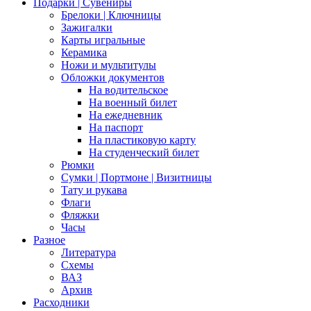
Подарки | Сувениры
Брелоки | Ключницы
Зажигалки
Карты игральные
Керамика
Ножи и мультитулы
Обложки документов
На водительское
На военный билет
На ежедневник
На паспорт
На пластиковую карту
На студенческий билет
Рюмки
Сумки | Портмоне | Визитницы
Тату и рукава
Флаги
Фляжки
Часы
Разное
Литература
Схемы
ВАЗ
Архив
Расходники