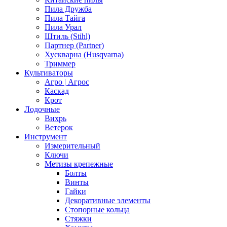
Пила Дружба
Пила Тайга
Пила Урал
Штиль (Stihl)
Партнер (Partner)
Хускварна (Husqvarna)
Триммер
Культиваторы
Агро | Агрос
Каскад
Крот
Лодочные
Вихрь
Ветерок
Инструмент
Измерительный
Ключи
Метизы крепежные
Болты
Винты
Гайки
Декоративные элементы
Стопорные кольца
Стяжки