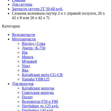
Для скутера
Запчасти скутер 2Т 50-60 куб.
Сальник коленвала скутер 2-х т. (правой полуоси, 26 x
42 x 8 или 26 x 42 x 7)
Категории
Велозапчасти
Мотозапчасти
Восход | Сова
Днепр | К-750
Иж
Минск
Муравей
Урал
Ява
Китайские мото CG-CB
Yamaha YBR125
Для мопедов
Китайские мопеды
Советские мопеды
Пилот
Веломотор F50 и F80
Питбайки до 125 куб.
Питбайки 140 куб.