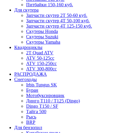
Питбайки 150-160 куб.
Для скутера
Запчасти скутер 2Т 50-60 куб.
Запчасти скутер 4Т 50-100 куб.
Запчасти скутер 4Т 125-150 куб.
Скутеры Honda
Скутеры Suzuki
Скутеры Yamaha
Квадроциклы
2T Quad ATV
ATV 50-125cc
ATV 150-250cc
ATV 300-800cc
РАСПРОДАЖА
Снегоходы
Irbis Tungus SK
Буран
Мотобуксировщик
Динго T110 / T125 (Dingo)
Dingo T150 / SF
Тайга 500
Рысь
BRP
Для бензопил
Китайские пилы