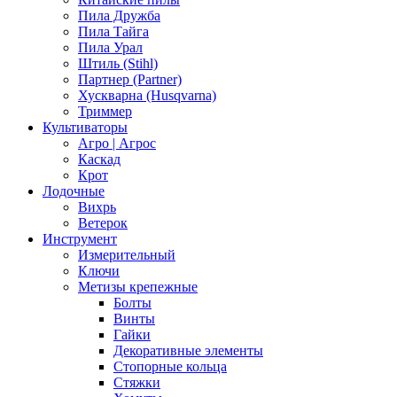
Пила Дружба
Пила Тайга
Пила Урал
Штиль (Stihl)
Партнер (Partner)
Хускварна (Husqvarna)
Триммер
Культиваторы
Агро | Агрос
Каскад
Крот
Лодочные
Вихрь
Ветерок
Инструмент
Измерительный
Ключи
Метизы крепежные
Болты
Винты
Гайки
Декоративные элементы
Стопорные кольца
Стяжки