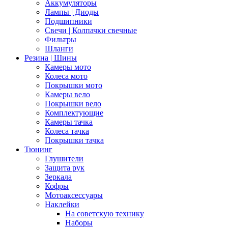
Аккумуляторы
Лампы | Диоды
Подшипники
Свечи | Колпачки свечные
Фильтры
Шланги
Резина | Шины
Камеры мото
Колеса мото
Покрышки мото
Камеры вело
Покрышки вело
Комплектующие
Камеры тачка
Колеса тачка
Покрышки тачка
Тюнинг
Глушители
Защита рук
Зеркала
Кофры
Мотоаксессуары
Наклейки
На советскую технику
Наборы