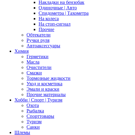
Накладки на бензобак
Одиночные | Авто
Спидометра | Тахометра
На колеса
На стоп-сигнал
Прочие
Обтекатели
Ручки руля
Автоаксессуары
Химия
Герметики
Масла
Очистители
Смазки
Тормозные жидкости
Уход и косметика
Эмали и краски
Прочие материалы
Хобби | Cпорт | Туризм
Охота
Рыбалка
Спорттовары
Туризм
Санки
Шлемы