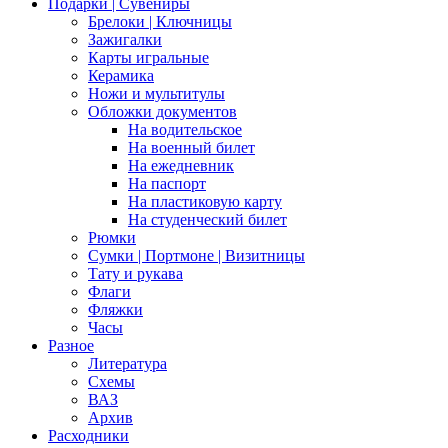
Подарки | Сувениры
Брелоки | Ключницы
Зажигалки
Карты игральные
Керамика
Ножи и мультитулы
Обложки документов
На водительское
На военный билет
На ежедневник
На паспорт
На пластиковую карту
На студенческий билет
Рюмки
Сумки | Портмоне | Визитницы
Тату и рукава
Флаги
Фляжки
Часы
Разное
Литература
Схемы
ВАЗ
Архив
Расходники