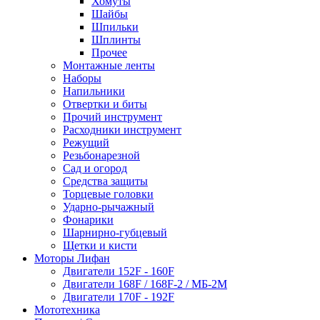
Хомуты
Шайбы
Шпильки
Шплинты
Прочее
Монтажные ленты
Наборы
Напильники
Отвертки и биты
Прочий инструмент
Расходники инструмент
Режущий
Резьбонарезной
Сад и огород
Средства защиты
Торцевые головки
Ударно-рычажный
Фонарики
Шарнирно-губцевый
Щетки и кисти
Моторы Лифан
Двигатели 152F - 160F
Двигатели 168F / 168F-2 / МБ-2М
Двигатели 170F - 192F
Мототехника