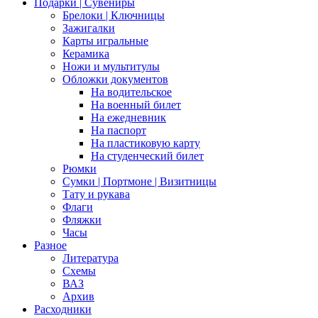
Подарки | Сувениры
Брелоки | Ключницы
Зажигалки
Карты игральные
Керамика
Ножи и мультитулы
Обложки документов
На водительское
На военный билет
На ежедневник
На паспорт
На пластиковую карту
На студенческий билет
Рюмки
Сумки | Портмоне | Визитницы
Тату и рукава
Флаги
Фляжки
Часы
Разное
Литература
Схемы
ВАЗ
Архив
Расходники