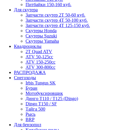
Питбайки 150-160 куб.
Для скутера
Запчасти скутер 2Т 50-60 куб.
Запчасти скутер 4Т 50-100 куб.
Запчасти скутер 4Т 125-150 куб.
Скутеры Honda
Скутеры Suzuki
Скутеры Yamaha
Квадроциклы
2T Quad ATV
ATV 50-125cc
ATV 150-250cc
ATV 300-800cc
РАСПРОДАЖА
Снегоходы
Irbis Tungus SK
Буран
Мотобуксировщик
Динго T110 / T125 (Dingo)
Dingo T150 / SF
Тайга 500
Рысь
BRP
Для бензопил
Китайские пилы