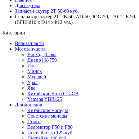
Для скутера
Запчасти скутер 2Т 50-60 куб.
Сепаратор скутер 2Т TB-50, AD-50, JOG-50, TACT, F-50
(ВГШ d10 x D14 x h12 мм.)
Категории
Велозапчасти
Мотозапчасти
Восход | Сова
Днепр | К-750
Иж
Минск
Муравей
Урал
Ява
Китайские мото CG-CB
Yamaha YBR125
Для мопедов
Китайские мопеды
Советские мопеды
Пилот
Веломотор F50 и F80
Питбайки до 125 куб.
Питбайки 140 куб.