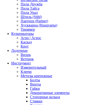
Пила Дружба
Пила Тайга
Пила Урал
Штиль (Stihl)
Партнер (Partner)
Хускварна (Husqvarna)
Триммер
Культиваторы
Агро | Агрос
Каскад
Крот
Лодочные
Вихрь
Ветерок
Инструмент
Измерительный
Ключи
Метизы крепежные
Болты
Винты
Гайки
Декоративные элементы
Стопорные кольца
Стяжки