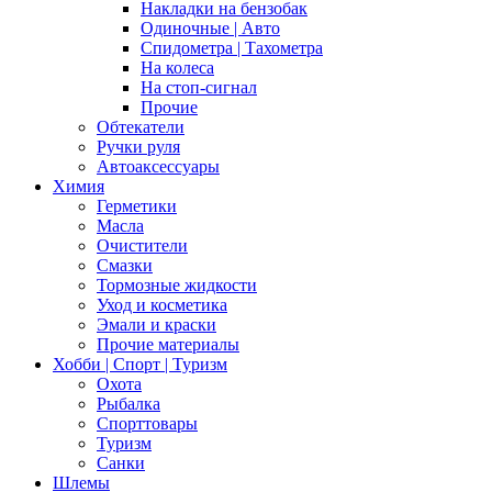
Накладки на бензобак
Одиночные | Авто
Спидометра | Тахометра
На колеса
На стоп-сигнал
Прочие
Обтекатели
Ручки руля
Автоаксессуары
Химия
Герметики
Масла
Очистители
Смазки
Тормозные жидкости
Уход и косметика
Эмали и краски
Прочие материалы
Хобби | Cпорт | Туризм
Охота
Рыбалка
Спорттовары
Туризм
Санки
Шлемы