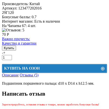
Производитель:
Китай
Артикул:
123477202016
29Г120
Бонусные баллы:
0.7
Интернет магазин:
Есть в наличии
На Чапаева 67: 4 шт.
70 Р
Важно прочесть:
Качество и гарантии
-
+
⊕
КУПИТЬ НА ОЗОН
Описание
Отзывы (5)
Цена на Озон включает доставку, упаковку и комиссии маркетплейса
Подшипник поршневого пальца: d10 x D14 x h12.5 мм.
Этот товар можно приобрести на Озон. Для перехода в маркетплейс
перейдите по ссылке ниже.
Написать отзыв
КУПИТЬ НА ОЗОН
Зарегистрируйтесь, оставляя отзывы о товаре, можно заработать бонусные баллы!