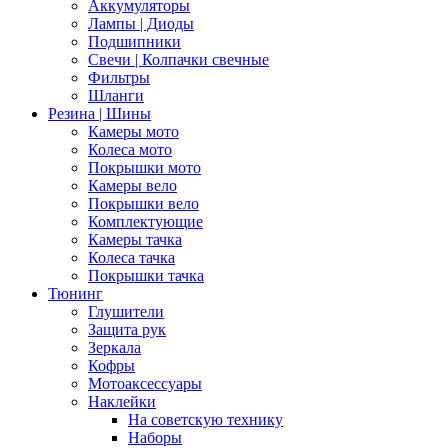
Аккумуляторы
Лампы | Диоды
Подшипники
Свечи | Колпачки свечные
Фильтры
Шланги
Резина | Шины
Камеры мото
Колеса мото
Покрышки мото
Камеры вело
Покрышки вело
Комплектующие
Камеры тачка
Колеса тачка
Покрышки тачка
Тюнинг
Глушители
Защита рук
Зеркала
Кофры
Мотоаксессуары
Наклейки
На советскую технику
Наборы