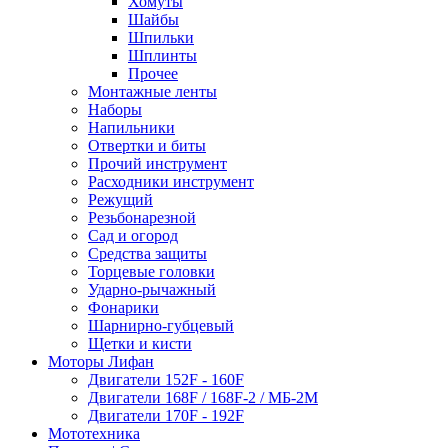
Хомуты
Шайбы
Шпильки
Шплинты
Прочее
Монтажные ленты
Наборы
Напильники
Отвертки и биты
Прочий инструмент
Расходники инструмент
Режущий
Резьбонарезной
Сад и огород
Средства защиты
Торцевые головки
Ударно-рычажный
Фонарики
Шарнирно-губцевый
Щетки и кисти
Моторы Лифан
Двигатели 152F - 160F
Двигатели 168F / 168F-2 / МБ-2М
Двигатели 170F - 192F
Мототехника