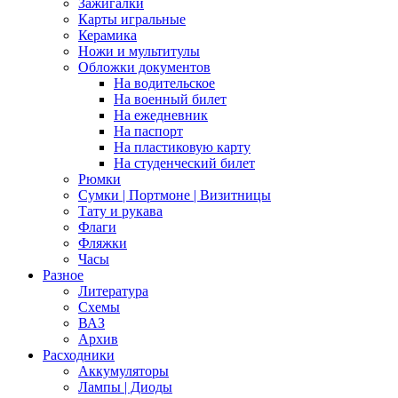
Зажигалки
Карты игральные
Керамика
Ножи и мультитулы
Обложки документов
На водительское
На военный билет
На ежедневник
На паспорт
На пластиковую карту
На студенческий билет
Рюмки
Сумки | Портмоне | Визитницы
Тату и рукава
Флаги
Фляжки
Часы
Разное
Литература
Схемы
ВАЗ
Архив
Расходники
Аккумуляторы
Лампы | Диоды