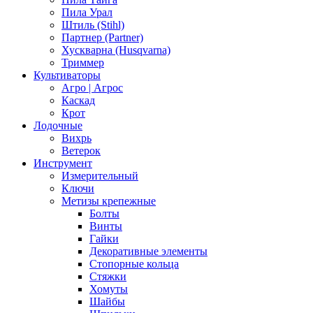
Пила Урал
Штиль (Stihl)
Партнер (Partner)
Хускварна (Husqvarna)
Триммер
Культиваторы
Агро | Агрос
Каскад
Крот
Лодочные
Вихрь
Ветерок
Инструмент
Измерительный
Ключи
Метизы крепежные
Болты
Винты
Гайки
Декоративные элементы
Стопорные кольца
Стяжки
Хомуты
Шайбы