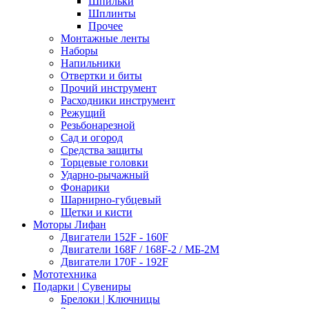
Шпильки
Шплинты
Прочее
Монтажные ленты
Наборы
Напильники
Отвертки и биты
Прочий инструмент
Расходники инструмент
Режущий
Резьбонарезной
Сад и огород
Средства защиты
Торцевые головки
Ударно-рычажный
Фонарики
Шарнирно-губцевый
Щетки и кисти
Моторы Лифан
Двигатели 152F - 160F
Двигатели 168F / 168F-2 / МБ-2М
Двигатели 170F - 192F
Мототехника
Подарки | Сувениры
Брелоки | Ключницы