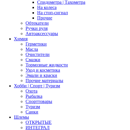
Спидометра | Тахометра
На колеса
На стоп-сигнал
Прочие
Обтекатели
Ручки руля
Автоаксессуары
Химия
Герметики
Масла
Очистители
Смазки
Тормозные жидкости
Уход и косметика
Эмали и краски
Прочие материалы
Хобби | Cпорт | Туризм
Охота
Рыбалка
Спорттовары
Туризм
Санки
Шлемы
ОТКРЫТЫЕ
ИНТЕГРАЛ