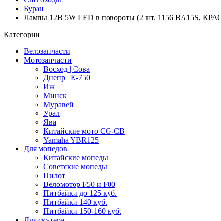
Буран
Лампы 12В 5W LED в повороты (2 шт. 1156 BA15S, КРА
Категории
Велозапчасти
Мотозапчасти
Восход | Сова
Днепр | К-750
Иж
Минск
Муравей
Урал
Ява
Китайские мото CG-CB
Yamaha YBR125
Для мопедов
Китайские мопеды
Советские мопеды
Пилот
Веломотор F50 и F80
Питбайки до 125 куб.
Питбайки 140 куб.
Питбайки 150-160 куб.
Для скутера