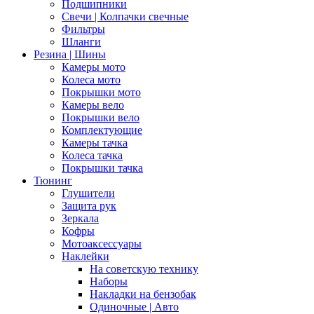
Подшипники
Свечи | Колпачки свечные
Фильтры
Шланги
Резина | Шины
Камеры мото
Колеса мото
Покрышки мото
Камеры вело
Покрышки вело
Комплектующие
Камеры тачка
Колеса тачка
Покрышки тачка
Тюнинг
Глушители
Защита рук
Зеркала
Кофры
Мотоаксессуары
Наклейки
На советскую технику
Наборы
Накладки на бензобак
Одиночные | Авто