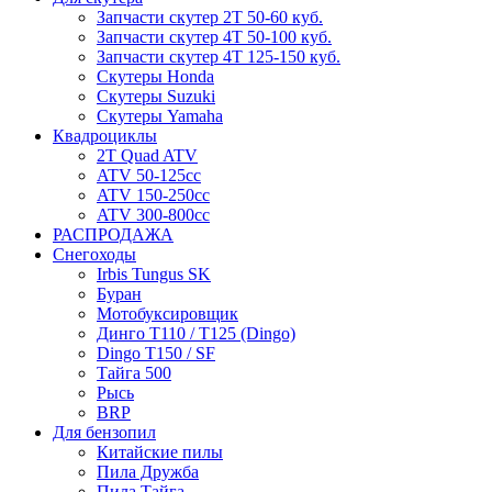
Запчасти скутер 2Т 50-60 куб.
Запчасти скутер 4Т 50-100 куб.
Запчасти скутер 4Т 125-150 куб.
Скутеры Honda
Скутеры Suzuki
Скутеры Yamaha
Квадроциклы
2T Quad ATV
ATV 50-125cc
ATV 150-250cc
ATV 300-800cc
РАСПРОДАЖА
Снегоходы
Irbis Tungus SK
Буран
Мотобуксировщик
Динго T110 / T125 (Dingo)
Dingo T150 / SF
Тайга 500
Рысь
BRP
Для бензопил
Китайские пилы
Пила Дружба
Пила Тайга