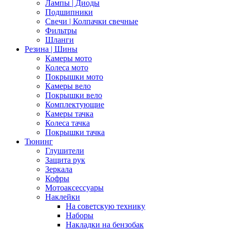
Лампы | Диоды
Подшипники
Свечи | Колпачки свечные
Фильтры
Шланги
Резина | Шины
Камеры мото
Колеса мото
Покрышки мото
Камеры вело
Покрышки вело
Комплектующие
Камеры тачка
Колеса тачка
Покрышки тачка
Тюнинг
Глушители
Защита рук
Зеркала
Кофры
Мотоаксессуары
Наклейки
На советскую технику
Наборы
Накладки на бензобак