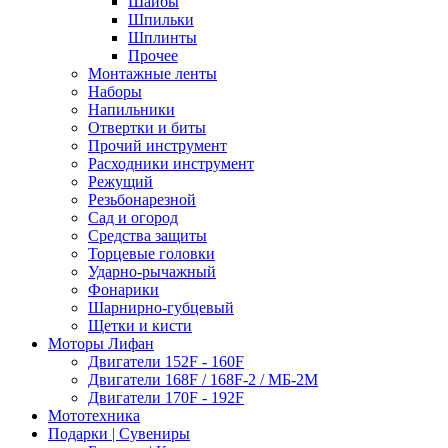
Шайбы
Шпильки
Шплинты
Прочее
Монтажные ленты
Наборы
Напильники
Отвертки и биты
Прочий инструмент
Расходники инструмент
Режущий
Резьбонарезной
Сад и огород
Средства защиты
Торцевые головки
Ударно-рычажный
Фонарики
Шарнирно-губцевый
Щетки и кисти
Моторы Лифан
Двигатели 152F - 160F
Двигатели 168F / 168F-2 / МБ-2М
Двигатели 170F - 192F
Мототехника
Подарки | Сувениры