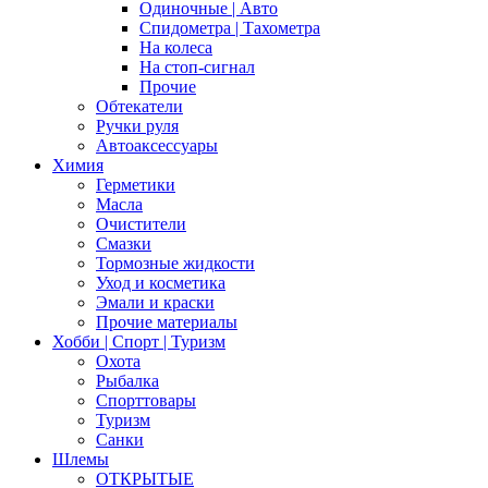
Одиночные | Авто
Спидометра | Тахометра
На колеса
На стоп-сигнал
Прочие
Обтекатели
Ручки руля
Автоаксессуары
Химия
Герметики
Масла
Очистители
Смазки
Тормозные жидкости
Уход и косметика
Эмали и краски
Прочие материалы
Хобби | Cпорт | Туризм
Охота
Рыбалка
Спорттовары
Туризм
Санки
Шлемы
ОТКРЫТЫЕ