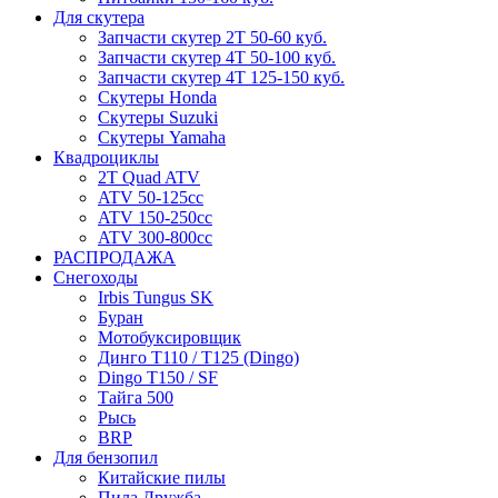
Для скутера
Запчасти скутер 2Т 50-60 куб.
Запчасти скутер 4Т 50-100 куб.
Запчасти скутер 4Т 125-150 куб.
Скутеры Honda
Скутеры Suzuki
Скутеры Yamaha
Квадроциклы
2T Quad ATV
ATV 50-125cc
ATV 150-250cc
ATV 300-800cc
РАСПРОДАЖА
Снегоходы
Irbis Tungus SK
Буран
Мотобуксировщик
Динго T110 / T125 (Dingo)
Dingo T150 / SF
Тайга 500
Рысь
BRP
Для бензопил
Китайские пилы
Пила Дружба