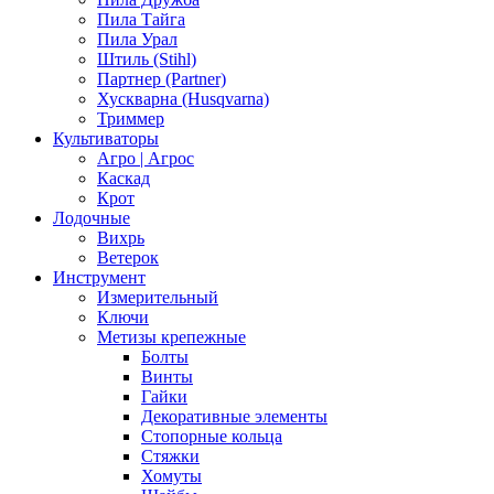
Пила Тайга
Пила Урал
Штиль (Stihl)
Партнер (Partner)
Хускварна (Husqvarna)
Триммер
Культиваторы
Агро | Агрос
Каскад
Крот
Лодочные
Вихрь
Ветерок
Инструмент
Измерительный
Ключи
Метизы крепежные
Болты
Винты
Гайки
Декоративные элементы
Стопорные кольца
Стяжки
Хомуты