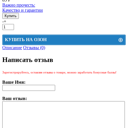
Важно прочесть:
Качество и гарантии
-
+
⊕
КУПИТЬ НА ОЗОН
Описание
Отзывы (0)
Цена на Озон включает доставку, упаковку и комиссии маркетплейса
Написать отзыв
Этот товар можно приобрести на Озон. Для перехода в маркетплейс
перейдите по ссылке ниже.
Зарегистрируйтесь, оставляя отзывы о товаре, можно заработать бонусные баллы!
КУПИТЬ НА ОЗОН
Ваше Имя:
Ваш отзыв: