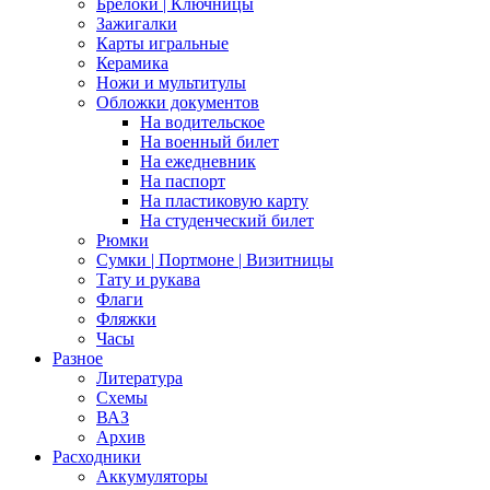
Брелоки | Ключницы
Зажигалки
Карты игральные
Керамика
Ножи и мультитулы
Обложки документов
На водительское
На военный билет
На ежедневник
На паспорт
На пластиковую карту
На студенческий билет
Рюмки
Сумки | Портмоне | Визитницы
Тату и рукава
Флаги
Фляжки
Часы
Разное
Литература
Схемы
ВАЗ
Архив
Расходники
Аккумуляторы