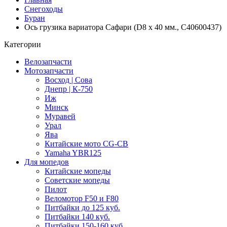
Снегоходы
Буран
Ось грузика вариатора Сафари (D8 x 40 мм., C40600437)
Категории
Велозапчасти
Мотозапчасти
Восход | Сова
Днепр | К-750
Иж
Минск
Муравей
Урал
Ява
Китайские мото CG-CB
Yamaha YBR125
Для мопедов
Китайские мопеды
Советские мопеды
Пилот
Веломотор F50 и F80
Питбайки до 125 куб.
Питбайки 140 куб.
Питбайки 150-160 куб.