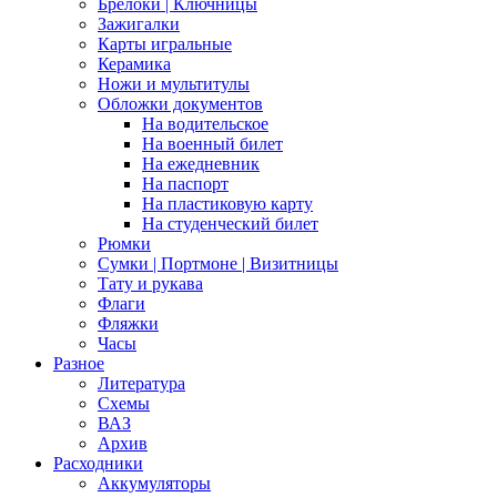
Брелоки | Ключницы
Зажигалки
Карты игральные
Керамика
Ножи и мультитулы
Обложки документов
На водительское
На военный билет
На ежедневник
На паспорт
На пластиковую карту
На студенческий билет
Рюмки
Сумки | Портмоне | Визитницы
Тату и рукава
Флаги
Фляжки
Часы
Разное
Литература
Схемы
ВАЗ
Архив
Расходники
Аккумуляторы