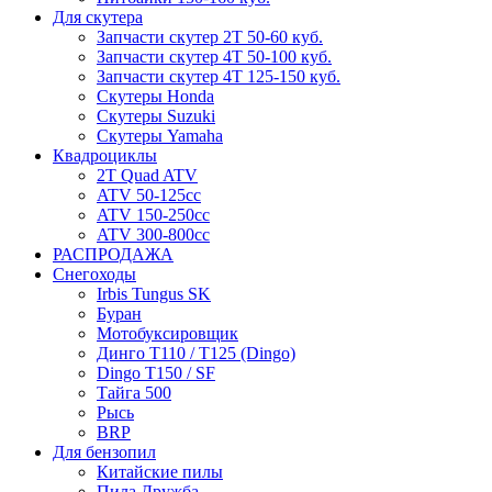
Для скутера
Запчасти скутер 2Т 50-60 куб.
Запчасти скутер 4Т 50-100 куб.
Запчасти скутер 4Т 125-150 куб.
Скутеры Honda
Скутеры Suzuki
Скутеры Yamaha
Квадроциклы
2T Quad ATV
ATV 50-125cc
ATV 150-250cc
ATV 300-800cc
РАСПРОДАЖА
Снегоходы
Irbis Tungus SK
Буран
Мотобуксировщик
Динго T110 / T125 (Dingo)
Dingo T150 / SF
Тайга 500
Рысь
BRP
Для бензопил
Китайские пилы
Пила Дружба