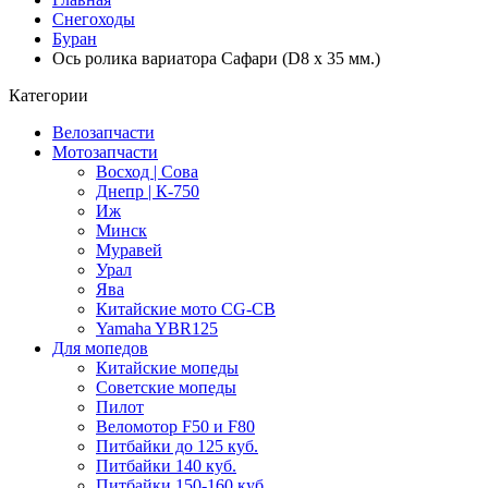
Снегоходы
Буран
Ось ролика вариатора Сафари (D8 x 35 мм.)
Категории
Велозапчасти
Мотозапчасти
Восход | Сова
Днепр | К-750
Иж
Минск
Муравей
Урал
Ява
Китайские мото CG-CB
Yamaha YBR125
Для мопедов
Китайские мопеды
Советские мопеды
Пилот
Веломотор F50 и F80
Питбайки до 125 куб.
Питбайки 140 куб.
Питбайки 150-160 куб.