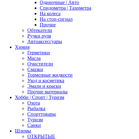
Одиночные | Авто
Спидометра | Тахометра
На колеса
На стоп-сигнал
Прочие
Обтекатели
Ручки руля
Автоаксессуары
Химия
Герметики
Масла
Очистители
Смазки
Тормозные жидкости
Уход и косметика
Эмали и краски
Прочие материалы
Хобби | Cпорт | Туризм
Охота
Рыбалка
Спорттовары
Туризм
Санки
Шлемы
ОТКРЫТЫЕ