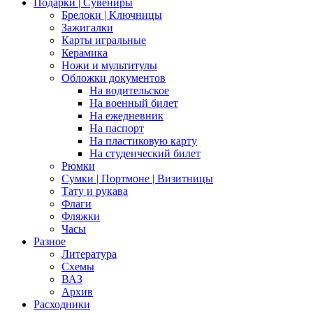
Подарки | Сувениры
Брелоки | Ключницы
Зажигалки
Карты игральные
Керамика
Ножи и мультитулы
Обложки документов
На водительское
На военный билет
На ежедневник
На паспорт
На пластиковую карту
На студенческий билет
Рюмки
Сумки | Портмоне | Визитницы
Тату и рукава
Флаги
Фляжки
Часы
Разное
Литература
Схемы
ВАЗ
Архив
Расходники