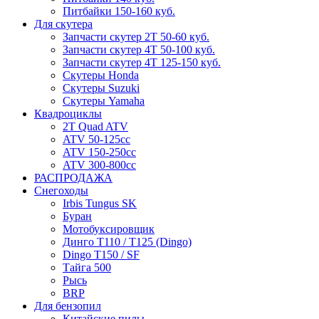
Питбайки 150-160 куб.
Для скутера
Запчасти скутер 2Т 50-60 куб.
Запчасти скутер 4Т 50-100 куб.
Запчасти скутер 4Т 125-150 куб.
Скутеры Honda
Скутеры Suzuki
Скутеры Yamaha
Квадроциклы
2T Quad ATV
ATV 50-125cc
ATV 150-250cc
ATV 300-800cc
РАСПРОДАЖА
Снегоходы
Irbis Tungus SK
Буран
Мотобуксировщик
Динго T110 / T125 (Dingo)
Dingo T150 / SF
Тайга 500
Рысь
BRP
Для бензопил
Китайские пилы