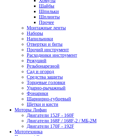
Хомуты
Шайбы
Шпильки
Шплинты
Прочее
Монтажные ленты
Наборы
Напильники
Отвертки и биты
Прочий инструмент
Расходники инструмент
Режущий
Резьбонарезной
Сад и огород
Средства защиты
Торцевые головки
Ударно-рычажный
Фонарики
Шарнирно-губцевый
Щетки и кисти
Моторы Лифан
Двигатели 152F - 160F
Двигатели 168F / 168F-2 / МБ-2М
Двигатели 170F - 192F
Мототехника