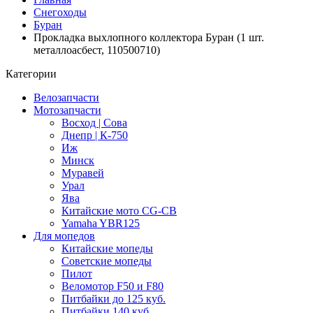
Снегоходы
Буран
Прокладка выхлопного коллектора Буран (1 шт.
металлоасбест, 110500710)
Категории
Велозапчасти
Мотозапчасти
Восход | Сова
Днепр | К-750
Иж
Минск
Муравей
Урал
Ява
Китайские мото CG-CB
Yamaha YBR125
Для мопедов
Китайские мопеды
Советские мопеды
Пилот
Веломотор F50 и F80
Питбайки до 125 куб.
Питбайки 140 куб.