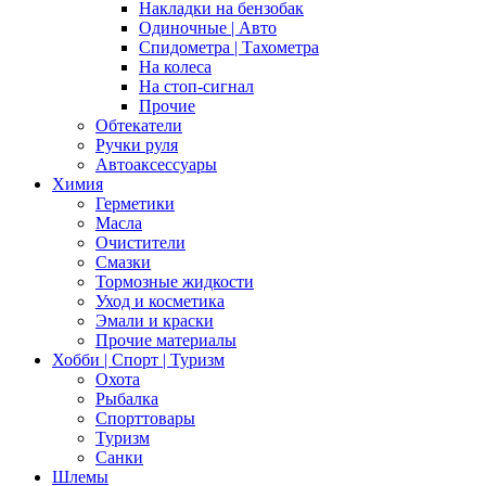
Накладки на бензобак
Одиночные | Авто
Спидометра | Тахометра
На колеса
На стоп-сигнал
Прочие
Обтекатели
Ручки руля
Автоаксессуары
Химия
Герметики
Масла
Очистители
Смазки
Тормозные жидкости
Уход и косметика
Эмали и краски
Прочие материалы
Хобби | Cпорт | Туризм
Охота
Рыбалка
Спорттовары
Туризм
Санки
Шлемы