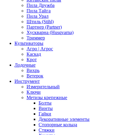
Пила Дружба
Пила Тайга
Пила Урал
Штиль (Stihl)
Партнер (Partner)
Хускварна (Husqvarna)
Триммер
Культиваторы
Агро | Агрос
Каскад
Крот
Лодочные
Вихрь
Ветерок
Инструмент
Измерительный
Ключи
Метизы крепежные
Болты
Винты
Гайки
Декоративные элементы
Стопорные кольца
Стяжки