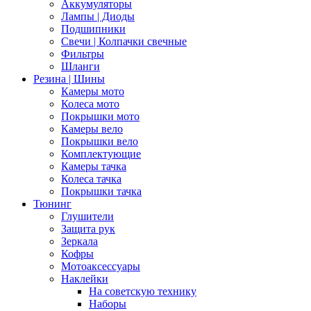
Аккумуляторы
Лампы | Диоды
Подшипники
Свечи | Колпачки свечные
Фильтры
Шланги
Резина | Шины
Камеры мото
Колеса мото
Покрышки мото
Камеры вело
Покрышки вело
Комплектующие
Камеры тачка
Колеса тачка
Покрышки тачка
Тюнинг
Глушители
Защита рук
Зеркала
Кофры
Мотоаксессуары
Наклейки
На советскую технику
Наборы