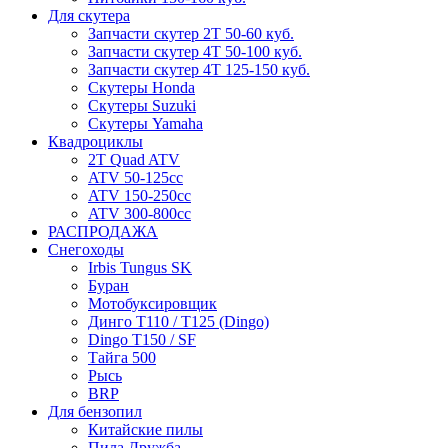
Для скутера
Запчасти скутер 2Т 50-60 куб.
Запчасти скутер 4Т 50-100 куб.
Запчасти скутер 4Т 125-150 куб.
Скутеры Honda
Скутеры Suzuki
Скутеры Yamaha
Квадроциклы
2T Quad ATV
ATV 50-125cc
ATV 150-250cc
ATV 300-800cc
РАСПРОДАЖА
Снегоходы
Irbis Tungus SK
Буран
Мотобуксировщик
Динго T110 / T125 (Dingo)
Dingo T150 / SF
Тайга 500
Рысь
BRP
Для бензопил
Китайские пилы
Пила Дружба