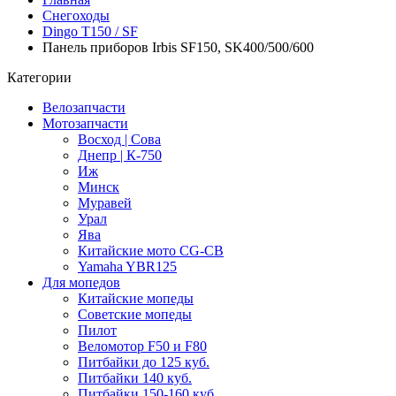
Снегоходы
Dingo T150 / SF
Панель приборов Irbis SF150, SK400/500/600
Категории
Велозапчасти
Мотозапчасти
Восход | Сова
Днепр | К-750
Иж
Минск
Муравей
Урал
Ява
Китайские мото CG-CB
Yamaha YBR125
Для мопедов
Китайские мопеды
Советские мопеды
Пилот
Веломотор F50 и F80
Питбайки до 125 куб.
Питбайки 140 куб.
Питбайки 150-160 куб.