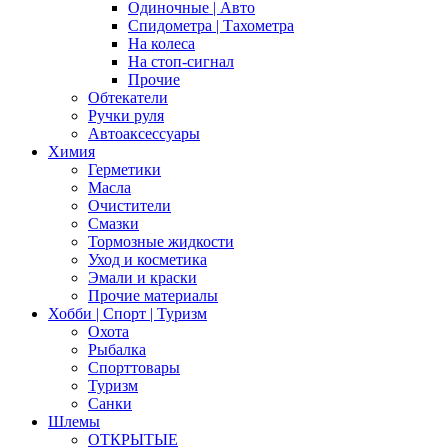
Одиночные | Авто
Спидометра | Тахометра
На колеса
На стоп-сигнал
Прочие
Обтекатели
Ручки руля
Автоаксессуары
Химия
Герметики
Масла
Очистители
Смазки
Тормозные жидкости
Уход и косметика
Эмали и краски
Прочие материалы
Хобби | Cпорт | Туризм
Охота
Рыбалка
Спорттовары
Туризм
Санки
Шлемы
ОТКРЫТЫЕ