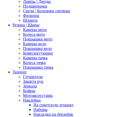
Лампы | Диоды
Подшипники
Свечи | Колпачки свечные
Фильтры
Шланги
Резина | Шины
Камеры мото
Колеса мото
Покрышки мото
Камеры вело
Покрышки вело
Комплектующие
Камеры тачка
Колеса тачка
Покрышки тачка
Тюнинг
Глушители
Защита рук
Зеркала
Кофры
Мотоаксессуары
Наклейки
На советскую технику
Наборы
Накладки на бензобак