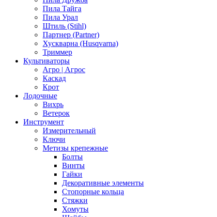
Пила Тайга
Пила Урал
Штиль (Stihl)
Партнер (Partner)
Хускварна (Husqvarna)
Триммер
Культиваторы
Агро | Агрос
Каскад
Крот
Лодочные
Вихрь
Ветерок
Инструмент
Измерительный
Ключи
Метизы крепежные
Болты
Винты
Гайки
Декоративные элементы
Стопорные кольца
Стяжки
Хомуты