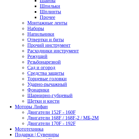
Шайбы
Шпильки
Шплинты
Прочее
Монтажные ленты
Наборы
Напильники
Отвертки и биты
Прочий инструмент
Расходники инструмент
Режущий
Резьбонарезной
Сад и огород
Средства защиты
Торцевые головки
Ударно-рычажный
Фонарики
Шарнирно-губцевый
Щетки и кисти
Моторы Лифан
Двигатели 152F - 160F
Двигатели 168F / 168F-2 / МБ-2М
Двигатели 170F - 192F
Мототехника
Подарки | Сувениры