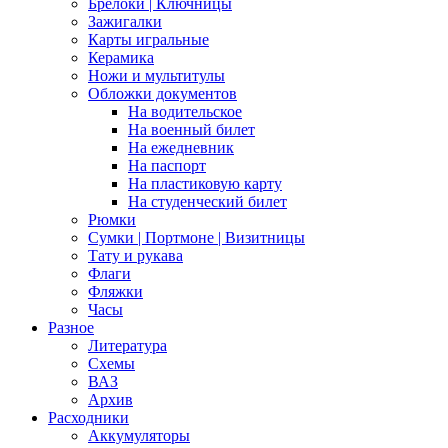
Брелоки | Ключницы
Зажигалки
Карты игральные
Керамика
Ножи и мультитулы
Обложки документов
На водительское
На военный билет
На ежедневник
На паспорт
На пластиковую карту
На студенческий билет
Рюмки
Сумки | Портмоне | Визитницы
Тату и рукава
Флаги
Фляжки
Часы
Разное
Литература
Схемы
ВАЗ
Архив
Расходники
Аккумуляторы