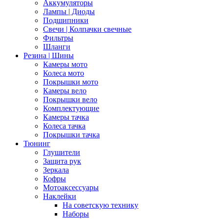
Аккумуляторы
Лампы | Диоды
Подшипники
Свечи | Колпачки свечные
Фильтры
Шланги
Резина | Шины
Камеры мото
Колеса мото
Покрышки мото
Камеры вело
Покрышки вело
Комплектующие
Камеры тачка
Колеса тачка
Покрышки тачка
Тюнинг
Глушители
Защита рук
Зеркала
Кофры
Мотоаксессуары
Наклейки
На советскую технику
Наборы