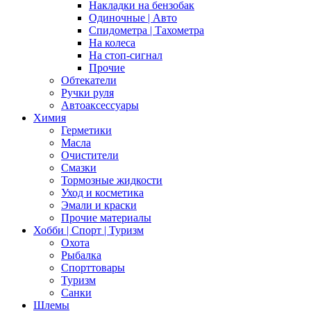
Накладки на бензобак
Одиночные | Авто
Спидометра | Тахометра
На колеса
На стоп-сигнал
Прочие
Обтекатели
Ручки руля
Автоаксессуары
Химия
Герметики
Масла
Очистители
Смазки
Тормозные жидкости
Уход и косметика
Эмали и краски
Прочие материалы
Хобби | Cпорт | Туризм
Охота
Рыбалка
Спорттовары
Туризм
Санки
Шлемы