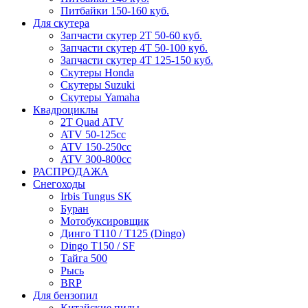
Питбайки 150-160 куб.
Для скутера
Запчасти скутер 2Т 50-60 куб.
Запчасти скутер 4Т 50-100 куб.
Запчасти скутер 4Т 125-150 куб.
Скутеры Honda
Скутеры Suzuki
Скутеры Yamaha
Квадроциклы
2T Quad ATV
ATV 50-125cc
ATV 150-250cc
ATV 300-800cc
РАСПРОДАЖА
Снегоходы
Irbis Tungus SK
Буран
Мотобуксировщик
Динго T110 / T125 (Dingo)
Dingo T150 / SF
Тайга 500
Рысь
BRP
Для бензопил
Китайские пилы