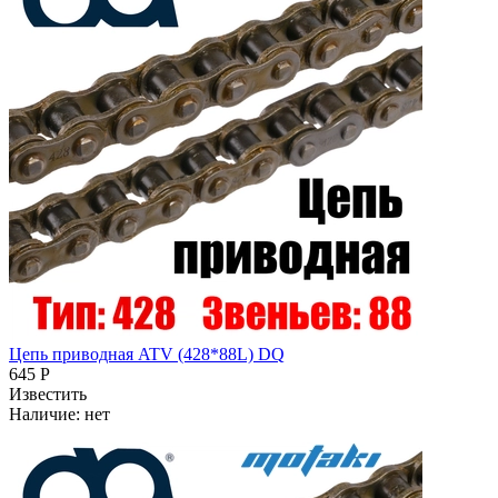
Цепь приводная ATV (428*88L) DQ
645 Р
Известить
Наличие:
нет