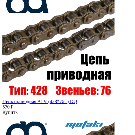
Цепь приводная ATV (428*76L) DQ
570 Р
Купить