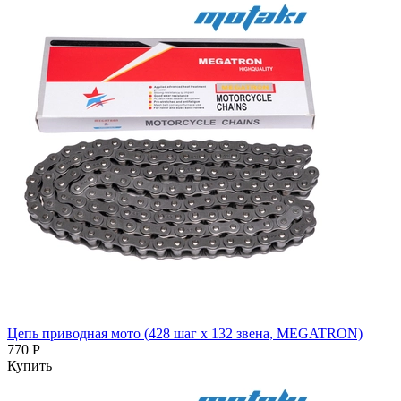
Цепь приводная мото (428 шаг x 132 звена, MEGATRON)
770 Р
Купить