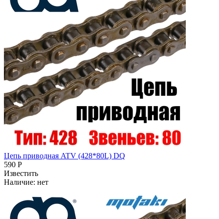
Цепь приводная ATV (428*80L) DQ
590 Р
Известить
Наличие:
нет