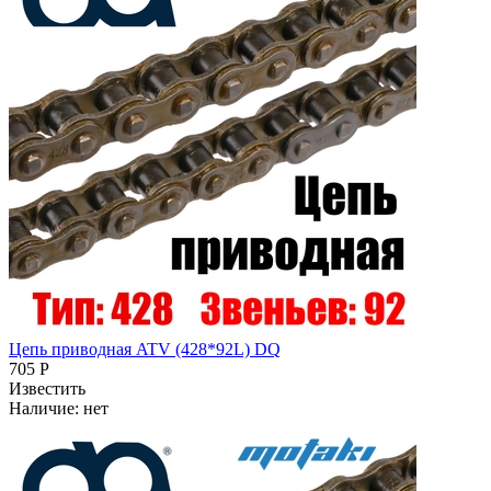
Цепь приводная ATV (428*92L) DQ
705 Р
Известить
Наличие:
нет