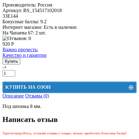
Производитель:
Россия
Артикул:
BS_154517102018
33Е144
Бонусные баллы:
9.2
Интернет магазин:
Есть в наличии
На Чапаева 67: 2 шт.
920 Р
Важно прочесть:
Качество и гарантии
-
+
⊕
КУПИТЬ НА ОЗОН
Описание
Отзывы (0)
Цена на Озон включает доставку, упаковку и комиссии маркетплейса
Под шпонка 8 мм.
Этот товар можно приобрести на Озон. Для перехода в маркетплейс
перейдите по ссылке ниже.
Написать отзыв
КУПИТЬ НА ОЗОН
Зарегистрируйтесь, оставляя отзывы о товаре, можно заработать бонусные баллы!