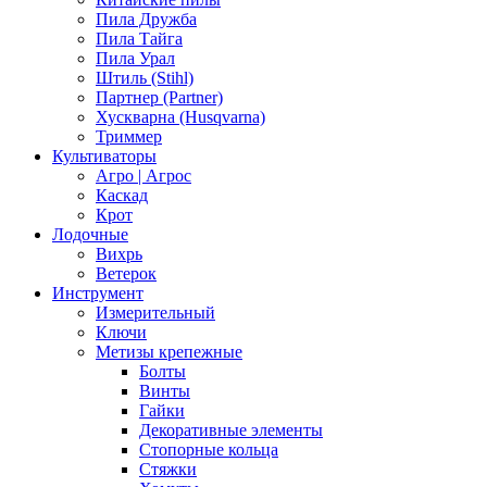
Пила Дружба
Пила Тайга
Пила Урал
Штиль (Stihl)
Партнер (Partner)
Хускварна (Husqvarna)
Триммер
Культиваторы
Агро | Агрос
Каскад
Крот
Лодочные
Вихрь
Ветерок
Инструмент
Измерительный
Ключи
Метизы крепежные
Болты
Винты
Гайки
Декоративные элементы
Стопорные кольца
Стяжки