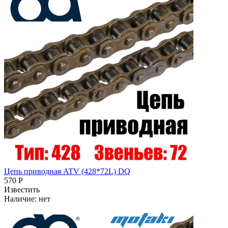
Цепь приводная ATV (428*72L) DQ
570 Р
Известить
Наличие:
нет