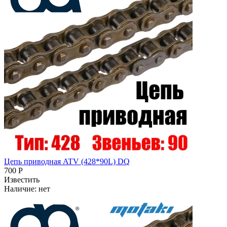
Цепь приводная ATV (428*90L) DQ
700 Р
Известить
Наличие:
нет