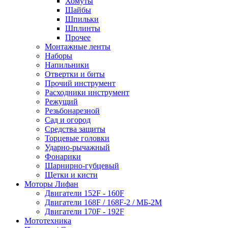
Хомуты
Шайбы
Шпильки
Шплинты
Прочее
Монтажные ленты
Наборы
Напильники
Отвертки и биты
Прочий инструмент
Расходники инструмент
Режущий
Резьбонарезной
Сад и огород
Средства защиты
Торцевые головки
Ударно-рычажный
Фонарики
Шарнирно-губцевый
Щетки и кисти
Моторы Лифан
Двигатели 152F - 160F
Двигатели 168F / 168F-2 / МБ-2М
Двигатели 170F - 192F
Мототехника