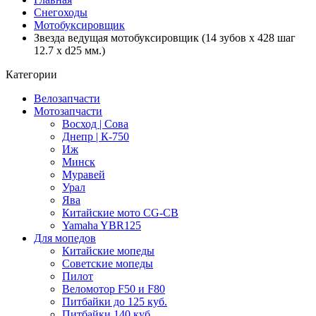
Снегоходы
Мотобуксировщик
Звезда ведущая мотобуксировщик (14 зубов x 428 шаг
12.7 x d25 мм.)
Категории
Велозапчасти
Мотозапчасти
Восход | Сова
Днепр | К-750
Иж
Минск
Муравей
Урал
Ява
Китайские мото CG-CB
Yamaha YBR125
Для мопедов
Китайские мопеды
Советские мопеды
Пилот
Веломотор F50 и F80
Питбайки до 125 куб.
Питбайки 140 куб.