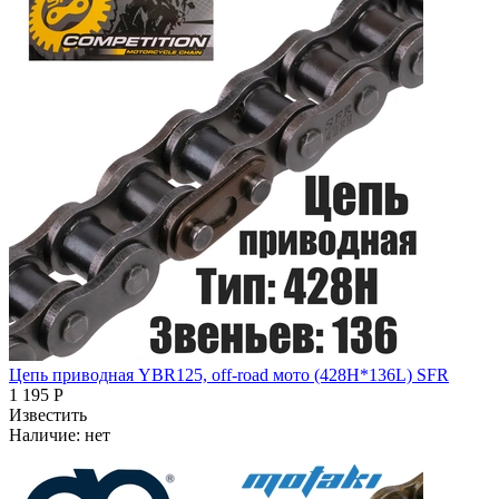
Цепь приводная YBR125, off-road мото (428H*136L) SFR
1 195 Р
Известить
Наличие:
нет