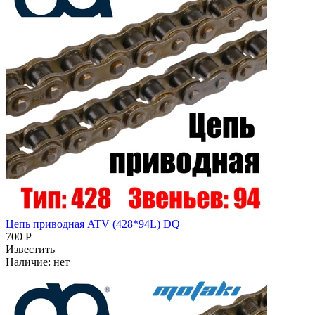
Цепь приводная ATV (428*94L) DQ
700 Р
Известить
Наличие:
нет