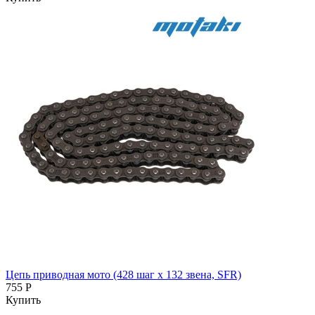
Цепь приводная мото (428 шаг x 132 звена, SFR)
755 Р
Купить