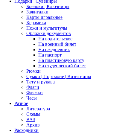
Подарки | Сувениры
Брелоки | Ключницы
Зажигалки
Карты игральные
Керамика
Ножи и мультитулы
Обложки документов
На водительское
На военный билет
На ежедневник
На паспорт
На пластиковую карту
На студенческий билет
Рюмки
Сумки | Портмоне | Визитницы
Тату и рукава
Флаги
Фляжки
Часы
Разное
Литература
Схемы
ВАЗ
Архив
Расходники