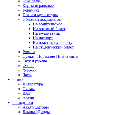
Зажигалки
Карты игральные
Керамика
Ножи и мультитулы
Обложки документов
На водительское
На военный билет
На ежедневник
На паспорт
На пластиковую карту
На студенческий билет
Рюмки
Сумки | Портмоне | Визитницы
Тату и рукава
Флаги
Фляжки
Часы
Разное
Литература
Схемы
ВАЗ
Архив
Расходники
Аккумуляторы
Лампы | Диоды