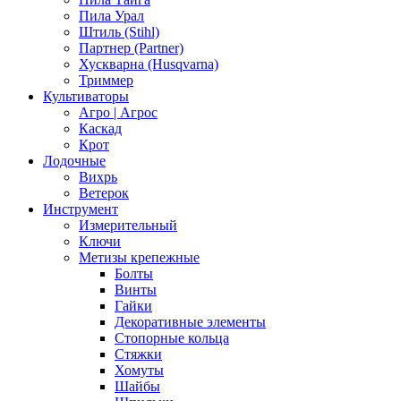
Пила Урал
Штиль (Stihl)
Партнер (Partner)
Хускварна (Husqvarna)
Триммер
Культиваторы
Агро | Агрос
Каскад
Крот
Лодочные
Вихрь
Ветерок
Инструмент
Измерительный
Ключи
Метизы крепежные
Болты
Винты
Гайки
Декоративные элементы
Стопорные кольца
Стяжки
Хомуты
Шайбы