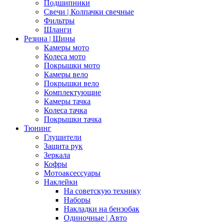
Подшипники
Свечи | Колпачки свечные
Фильтры
Шланги
Резина | Шины
Камеры мото
Колеса мото
Покрышки мото
Камеры вело
Покрышки вело
Комплектующие
Камеры тачка
Колеса тачка
Покрышки тачка
Тюнинг
Глушители
Защита рук
Зеркала
Кофры
Мотоаксессуары
Наклейки
На советскую технику
Наборы
Накладки на бензобак
Одиночные | Авто