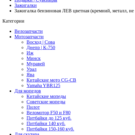
Зажигалки
Зажигалка бензиновая ЛЕВ цветная (кремний, металл, не 
Категории
Велозапчасти
Мотозапчасти
Восход | Сова
Днепр | К-750
Иж
Минск
Муравей
Урал
Ява
Китайские мото CG-CB
Yamaha YBR125
Для мопедов
Китайские мопеды
Советские мопеды
Пилот
Веломотор F50 и F80
Питбайки до 125 куб.
Питбайки 140 куб.
Питбайки 150-160 куб.
Для скутера