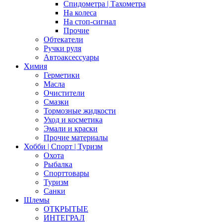
Спидометра | Тахометра
На колеса
На стоп-сигнал
Прочие
Обтекатели
Ручки руля
Автоаксессуары
Химия
Герметики
Масла
Очистители
Смазки
Тормозные жидкости
Уход и косметика
Эмали и краски
Прочие материалы
Хобби | Cпорт | Туризм
Охота
Рыбалка
Спорттовары
Туризм
Санки
Шлемы
ОТКРЫТЫЕ
ИНТЕГРАЛ