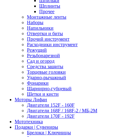
Шпильки
Шплинты
Прочее
Монтажные ленты
Наборы
Напильники
Отвертки и биты
Прочий инструмент
Расходники инструмент
Режущий
Резьбонарезной
Сад и огород
Средства защиты
Торцевые головки
Ударно-рычажный
Фонарики
Шарнирно-губцевый
Щетки и кисти
Моторы Лифан
Двигатели 152F - 160F
Двигатели 168F / 168F-2 / МБ-2М
Двигатели 170F - 192F
Мототехника
Подарки | Сувениры
Брелоки | Ключницы