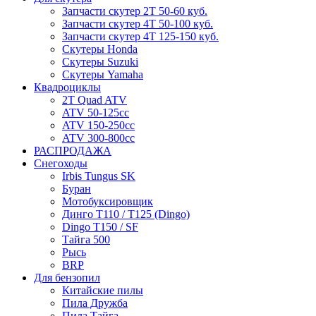
Запчасти скутер 2Т 50-60 куб.
Запчасти скутер 4Т 50-100 куб.
Запчасти скутер 4Т 125-150 куб.
Скутеры Honda
Скутеры Suzuki
Скутеры Yamaha
Квадроциклы
2T Quad ATV
ATV 50-125cc
ATV 150-250cc
ATV 300-800cc
РАСПРОДАЖА
Снегоходы
Irbis Tungus SK
Буран
Мотобуксировщик
Динго T110 / T125 (Dingo)
Dingo T150 / SF
Тайга 500
Рысь
BRP
Для бензопил
Китайские пилы
Пила Дружба
Пила Тайга