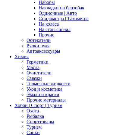
Наборы
Накладки на бензобак
Одиночные | Авто
Спидометра | Тахометра
На колеса
На стоп-сигнал
Прочие
Обтекатели
Ручки руля
Автоаксессуары
Химия
Герметики
Масла
Очистители
Смазки
Тормозные жидкости
Уход и косметика
Эмали и краски
Прочие материалы
Хобби | Cпорт | Туризм
Охота
Рыбалка
Спорттовары
Туризм
Санки