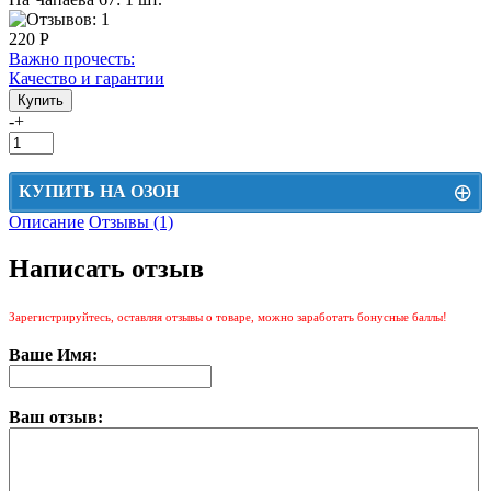
220 Р
Важно прочесть:
Качество и гарантии
-
+
⊕
КУПИТЬ НА ОЗОН
Описание
Отзывы (1)
Цена на Озон включает доставку, упаковку и комиссии маркетплейса
Написать отзыв
Этот товар можно приобрести на Озон. Для перехода в маркетплейс
перейдите по ссылке ниже.
Зарегистрируйтесь, оставляя отзывы о товаре, можно заработать бонусные баллы!
КУПИТЬ НА ОЗОН
Ваше Имя:
Ваш отзыв: