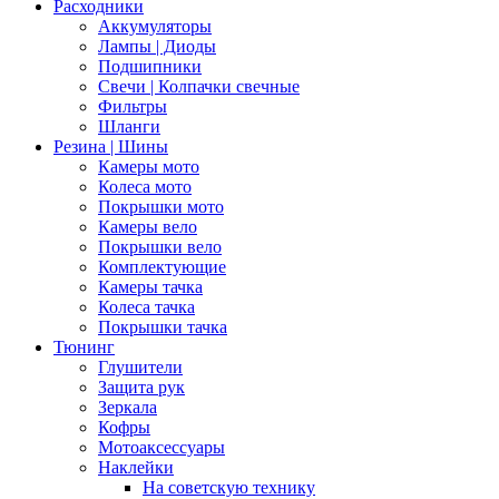
Расходники
Аккумуляторы
Лампы | Диоды
Подшипники
Свечи | Колпачки свечные
Фильтры
Шланги
Резина | Шины
Камеры мото
Колеса мото
Покрышки мото
Камеры вело
Покрышки вело
Комплектующие
Камеры тачка
Колеса тачка
Покрышки тачка
Тюнинг
Глушители
Защита рук
Зеркала
Кофры
Мотоаксессуары
Наклейки
На советскую технику