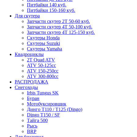
Питбайки 140 куб.
Питбайки 150-160 куб.
Для скутера
Запчасти скутер 2Т 50-60 куб.
Запчасти скутер 4Т 50-100 куб.
Запчасти скутер 4Т 125-150 куб.
Скутеры Honda
Скутеры Suzuki
Скутеры Yamaha
Квадроциклы
2T Quad ATV
ATV 50-125cc
ATV 150-250cc
ATV 300-800cc
РАСПРОДАЖА
Снегоходы
Irbis Tungus SK
Буран
Мотобуксировщик
Динго T110 / T125 (Dingo)
Dingo T150 / SF
Тайга 500
Рысь
BRP
Для бензопил