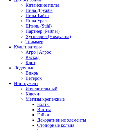
Китайские пилы
Пила Дружба
Пила Тайга
Пила Урал
Штиль (Stihl)
Партнер (Partner)
Хускварна (Husqvarna)
Триммер
Культиваторы
Агро | Агрос
Каскад
Крот
Лодочные
Вихрь
Ветерок
Инструмент
Измерительный
Ключи
Метизы крепежные
Болты
Винты
Гайки
Декоративные элементы
Стопорные кольца