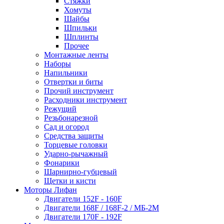
Стяжки
Хомуты
Шайбы
Шпильки
Шплинты
Прочее
Монтажные ленты
Наборы
Напильники
Отвертки и биты
Прочий инструмент
Расходники инструмент
Режущий
Резьбонарезной
Сад и огород
Средства защиты
Торцевые головки
Ударно-рычажный
Фонарики
Шарнирно-губцевый
Щетки и кисти
Моторы Лифан
Двигатели 152F - 160F
Двигатели 168F / 168F-2 / МБ-2М
Двигатели 170F - 192F