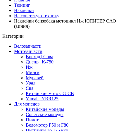
Тюнинг
Наклейки
На советскую технику
Наклейки бензобака мотоцикл Иж ЮПИТЕР ОАО
(винил)
Категории
Велозапчасти
Мотозапчасти
Восход | Сова
Днепр | К-750
Иж
Минск
Муравей
Урал
Ява
Китайские мото CG-CB
Yamaha YBR125
Для мопедов
Китайские мопеды
Советские мопеды
Пилот
Веломотор F50 и F80
Питбайки до 125 куб.