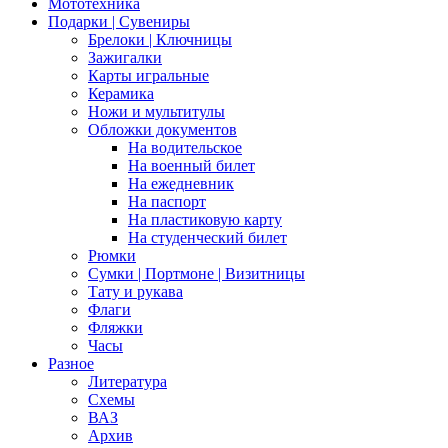
Мототехника
Подарки | Сувениры
Брелоки | Ключницы
Зажигалки
Карты игральные
Керамика
Ножи и мультитулы
Обложки документов
На водительское
На военный билет
На ежедневник
На паспорт
На пластиковую карту
На студенческий билет
Рюмки
Сумки | Портмоне | Визитницы
Тату и рукава
Флаги
Фляжки
Часы
Разное
Литература
Схемы
ВАЗ
Архив