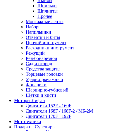
Шайбы
Шпильки
Шплинты
Прочее
Монтажные ленты
Наборы
Напильники
Отвертки и биты
Прочий инструмент
Расходники инструмент
Режущий
Резьбонарезной
Сад и огород
Средства защиты
Торцевые головки
Ударно-рычажный
Фонарики
Шарнирно-губцевый
Щетки и кисти
Моторы Лифан
Двигатели 152F - 160F
Двигатели 168F / 168F-2 / МБ-2М
Двигатели 170F - 192F
Мототехника
Подарки | Сувениры