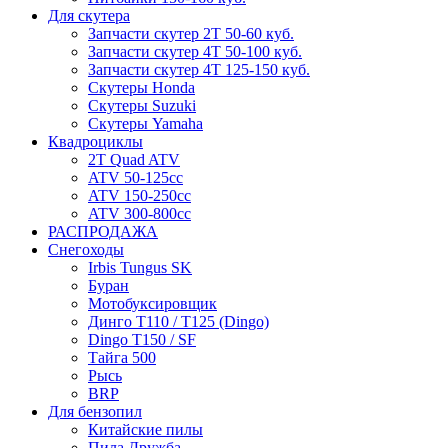
Для скутера
Запчасти скутер 2Т 50-60 куб.
Запчасти скутер 4Т 50-100 куб.
Запчасти скутер 4Т 125-150 куб.
Скутеры Honda
Скутеры Suzuki
Скутеры Yamaha
Квадроциклы
2T Quad ATV
ATV 50-125cc
ATV 150-250cc
ATV 300-800cc
РАСПРОДАЖА
Снегоходы
Irbis Tungus SK
Буран
Мотобуксировщик
Динго T110 / T125 (Dingo)
Dingo T150 / SF
Тайга 500
Рысь
BRP
Для бензопил
Китайские пилы
Пила Дружба