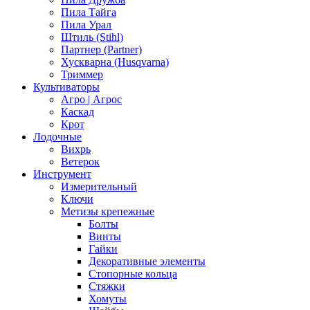
Пила Тайга
Пила Урал
Штиль (Stihl)
Партнер (Partner)
Хускварна (Husqvarna)
Триммер
Культиваторы
Агро | Агрос
Каскад
Крот
Лодочные
Вихрь
Ветерок
Инструмент
Измерительный
Ключи
Метизы крепежные
Болты
Винты
Гайки
Декоративные элементы
Стопорные кольца
Стяжки
Хомуты