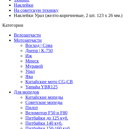
Наклейки
На советскую технику
Наклейки Урал (желто-коричневые, 2 шт. 123 x 26 мм.)
Категории
Велозапчасти
Мотозапчасти
Восход | Сова
Днепр | К-750
Иж
Минск
Муравей
Урал
Ява
Китайские мото CG-CB
Yamaha YBR125
Для мопедов
Китайские мопеды
Советские мопеды
Пилот
Веломотор F50 и F80
Питбайки до 125 куб.
Питбайки 140 куб.
Питбайки 150-160 куб.