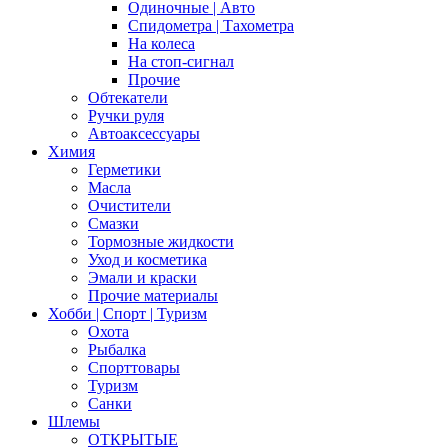
Одиночные | Авто
Спидометра | Тахометра
На колеса
На стоп-сигнал
Прочие
Обтекатели
Ручки руля
Автоаксессуары
Химия
Герметики
Масла
Очистители
Смазки
Тормозные жидкости
Уход и косметика
Эмали и краски
Прочие материалы
Хобби | Cпорт | Туризм
Охота
Рыбалка
Спорттовары
Туризм
Санки
Шлемы
ОТКРЫТЫЕ