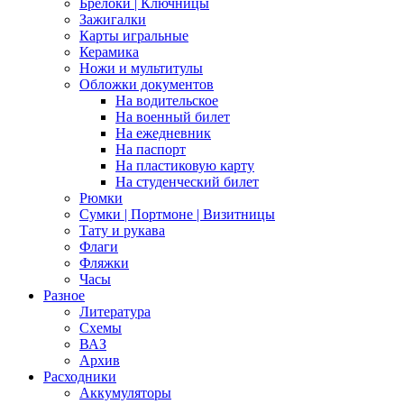
Брелоки | Ключницы
Зажигалки
Карты игральные
Керамика
Ножи и мультитулы
Обложки документов
На водительское
На военный билет
На ежедневник
На паспорт
На пластиковую карту
На студенческий билет
Рюмки
Сумки | Портмоне | Визитницы
Тату и рукава
Флаги
Фляжки
Часы
Разное
Литература
Схемы
ВАЗ
Архив
Расходники
Аккумуляторы