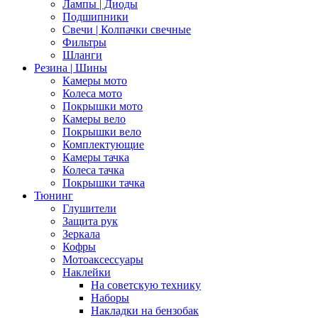
Лампы | Диоды
Подшипники
Свечи | Колпачки свечные
Фильтры
Шланги
Резина | Шины
Камеры мото
Колеса мото
Покрышки мото
Камеры вело
Покрышки вело
Комплектующие
Камеры тачка
Колеса тачка
Покрышки тачка
Тюнинг
Глушители
Защита рук
Зеркала
Кофры
Мотоаксессуары
Наклейки
На советскую технику
Наборы
Накладки на бензобак