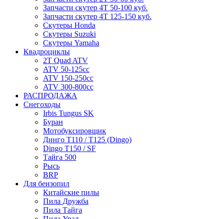
Запчасти скутер 4Т 50-100 куб.
Запчасти скутер 4Т 125-150 куб.
Скутеры Honda
Скутеры Suzuki
Скутеры Yamaha
Квадроциклы
2T Quad ATV
ATV 50-125cc
ATV 150-250cc
ATV 300-800cc
РАСПРОДАЖА
Снегоходы
Irbis Tungus SK
Буран
Мотобуксировщик
Динго T110 / T125 (Dingo)
Dingo T150 / SF
Тайга 500
Рысь
BRP
Для бензопил
Китайские пилы
Пила Дружба
Пила Тайга
Пила Урал