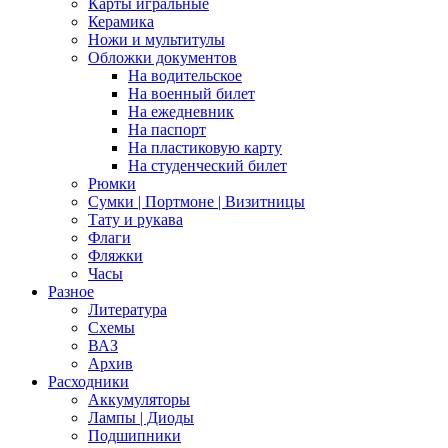
Карты игральные
Керамика
Ножи и мультитулы
Обложки документов
На водительское
На военный билет
На ежедневник
На паспорт
На пластиковую карту
На студенческий билет
Рюмки
Сумки | Портмоне | Визитницы
Тату и рукава
Флаги
Фляжки
Часы
Разное
Литература
Схемы
ВАЗ
Архив
Расходники
Аккумуляторы
Лампы | Диоды
Подшипники