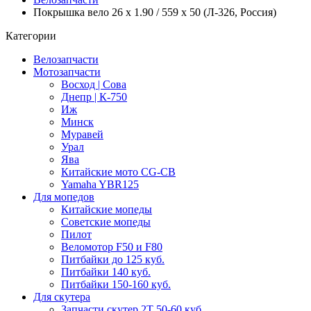
Покрышка вело 26 x 1.90 / 559 х 50 (Л-326, Россия)
Категории
Велозапчасти
Мотозапчасти
Восход | Сова
Днепр | К-750
Иж
Минск
Муравей
Урал
Ява
Китайские мото CG-CB
Yamaha YBR125
Для мопедов
Китайские мопеды
Советские мопеды
Пилот
Веломотор F50 и F80
Питбайки до 125 куб.
Питбайки 140 куб.
Питбайки 150-160 куб.
Для скутера
Запчасти скутер 2Т 50-60 куб.