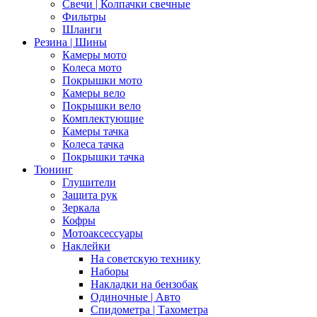
Свечи | Колпачки свечные
Фильтры
Шланги
Резина | Шины
Камеры мото
Колеса мото
Покрышки мото
Камеры вело
Покрышки вело
Комплектующие
Камеры тачка
Колеса тачка
Покрышки тачка
Тюнинг
Глушители
Защита рук
Зеркала
Кофры
Мотоаксессуары
Наклейки
На советскую технику
Наборы
Накладки на бензобак
Одиночные | Авто
Спидометра | Тахометра