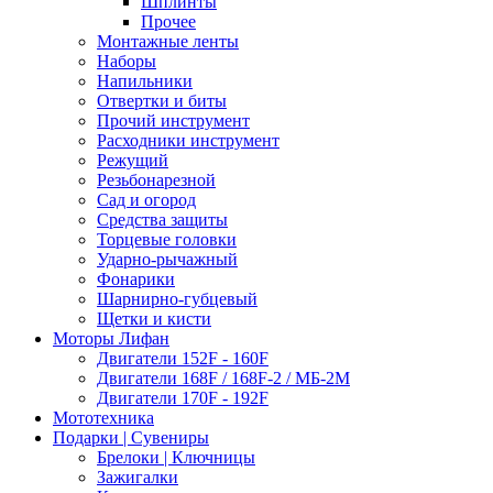
Шплинты
Прочее
Монтажные ленты
Наборы
Напильники
Отвертки и биты
Прочий инструмент
Расходники инструмент
Режущий
Резьбонарезной
Сад и огород
Средства защиты
Торцевые головки
Ударно-рычажный
Фонарики
Шарнирно-губцевый
Щетки и кисти
Моторы Лифан
Двигатели 152F - 160F
Двигатели 168F / 168F-2 / МБ-2М
Двигатели 170F - 192F
Мототехника
Подарки | Сувениры
Брелоки | Ключницы
Зажигалки