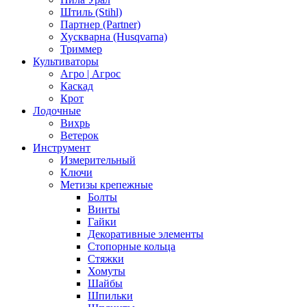
Штиль (Stihl)
Партнер (Partner)
Хускварна (Husqvarna)
Триммер
Культиваторы
Агро | Агрос
Каскад
Крот
Лодочные
Вихрь
Ветерок
Инструмент
Измерительный
Ключи
Метизы крепежные
Болты
Винты
Гайки
Декоративные элементы
Стопорные кольца
Стяжки
Хомуты
Шайбы
Шпильки