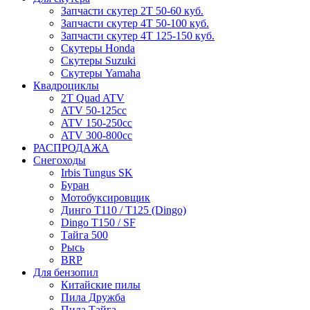
Запчасти скутер 2Т 50-60 куб.
Запчасти скутер 4Т 50-100 куб.
Запчасти скутер 4Т 125-150 куб.
Скутеры Honda
Скутеры Suzuki
Скутеры Yamaha
Квадроциклы
2T Quad ATV
ATV 50-125cc
ATV 150-250cc
ATV 300-800cc
РАСПРОДАЖА
Снегоходы
Irbis Tungus SK
Буран
Мотобуксировщик
Динго T110 / T125 (Dingo)
Dingo T150 / SF
Тайга 500
Рысь
BRP
Для бензопил
Китайские пилы
Пила Дружба
Пила Тайга