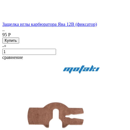
Защелка иглы карбюратора Ява 12В (фиксатор)
..
95 Р
-
+
сравнение