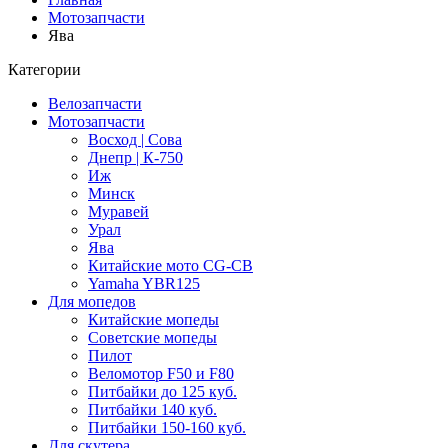
Мотозапчасти
Ява
Категории
Велозапчасти
Мотозапчасти
Восход | Сова
Днепр | К-750
Иж
Минск
Муравей
Урал
Ява
Китайские мото CG-CB
Yamaha YBR125
Для мопедов
Китайские мопеды
Советские мопеды
Пилот
Веломотор F50 и F80
Питбайки до 125 куб.
Питбайки 140 куб.
Питбайки 150-160 куб.
Для скутера