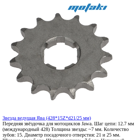
Звезда ведущая Ява (428*15Z*d21/25 мм)
Передняя звёздочка для мотоциклов Jawa. Шаг цепи: 12.7 мм
(международный 428) Толщина звезды: ~7 мм. Количество
зубов: 15. Диаметр посадочного отверстия: 21 и 25 мм.