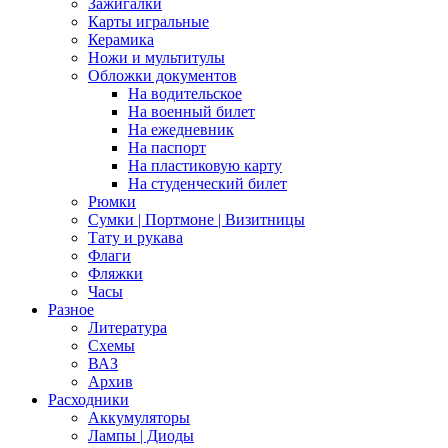
Зажигалки
Карты игральные
Керамика
Ножи и мультитулы
Обложки документов
На водительское
На военный билет
На ежедневник
На паспорт
На пластиковую карту
На студенческий билет
Рюмки
Сумки | Портмоне | Визитницы
Тату и рукава
Флаги
Фляжки
Часы
Разное
Литература
Схемы
ВАЗ
Архив
Расходники
Аккумуляторы
Лампы | Диоды