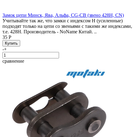
Замок цепи Минск, Ява, Альфа, CG-CB (звено 428H, CN)
Учитывайте так же, что замки с индексом H (усиленные)
подходят только на цепи со звеньями с такими же индексами,
т.е. 428H. Производитель - NoName Китай. ..
35 Р
-
+
сравнение