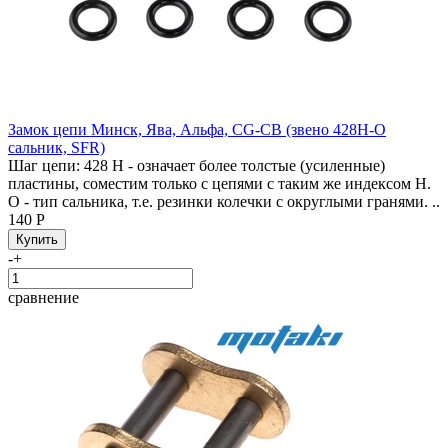
Замок цепи Минск, Ява, Альфа, CG-CB (звено 428H-O
сальник, SFR)
Шаг цепи: 428 H - означает более толстые (усиленные)
пластины, cоместим только с цепями с таким же индексом H.
O - тип сальника, т.е. резинки колечки с округлыми гранями. ..
140 Р
-
+
сравнение