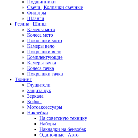
Подшипники
Свечи | Колпачки свечные
Фильтры
Шланги
Резина | Шины
Камеры мото
Колеса мото
Покрышки мото
Камеры вело
Покрышки вело
Комплектующие
Камеры тачка
Колеса тачка
Покрышки тачка
Тюнинг
Глушители
Защита рук
Зеркала
Кофры
Мотоаксессуары
Наклейки
На советскую технику
Наборы
Накладки на бензобак
Одиночные | Авто