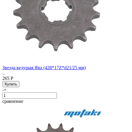
Звезда ведущая Ява (428*17Z*d21/25 мм)
..
265 Р
-
+
сравнение