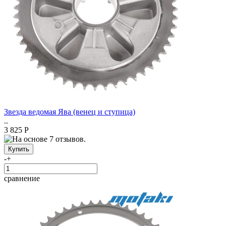
Звезда ведомая Ява (венец и ступица)
..
3 825 Р
-
+
сравнение