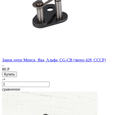
Замок цепи Минск, Ява, Альфа, CG-CB (звено 428, СССР)
..
80 Р
-
+
сравнение