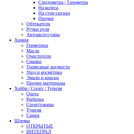
Спидометра | Тахометра
На колеса
На стоп-сигнал
Прочие
Обтекатели
Ручки руля
Автоаксессуары
Химия
Герметики
Масла
Очистители
Смазки
Тормозные жидкости
Уход и косметика
Эмали и краски
Прочие материалы
Хобби | Cпорт | Туризм
Охота
Рыбалка
Спорттовары
Туризм
Санки
Шлемы
ОТКРЫТЫЕ
ИНТЕГРАЛ