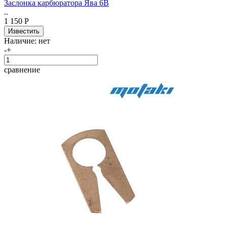
Заслонка карбюратора Ява 6В
..
1 150 Р
Наличие:
нет
-
+
сравнение