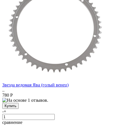
Звезда ведомая Ява (голый венец)
..
780 Р
-
+
сравнение