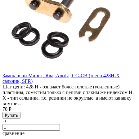
Замок цепи Минск, Ява, Альфа, CG-CB (звено 428H-X
сальник, SFR)
Шаг цепи: 428 H - означает более толстые (усиленные)
пластины, соместим только с цепями с таким же индексом H.
X - тип сальника, т.е. резинки не округлые, а имеют канавку
внутри. ..
70 Р
-
+
сравнение