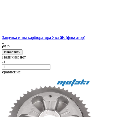
Защелка иглы карбюратора Ява 6В (фиксатор)
..
65 Р
Наличие:
нет
-
+
сравнение