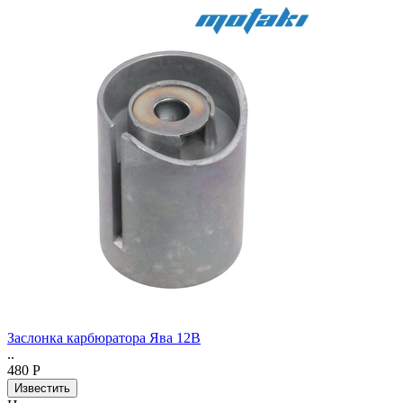
Заслонка карбюратора Ява 12В
..
480 Р