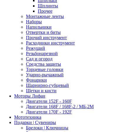
Шпильки
Шплинты
Прочее
Монтажные ленты
Наборы
Напильники
Отвертки и биты
Прочий инструмент
Расходники инструмент
Режущий
Резьбонарезной
Сад и огород
Средства защиты
Торцевые головки
Ударно-рычажный
Фонарики
Шарнирно-губцевый
Щетки и кисти
Моторы Лифан
Двигатели 152F - 160F
Двигатели 168F / 168F-2 / МБ-2М
Двигатели 170F - 192F
Мототехника
Подарки | Сувениры
Брелоки | Ключницы