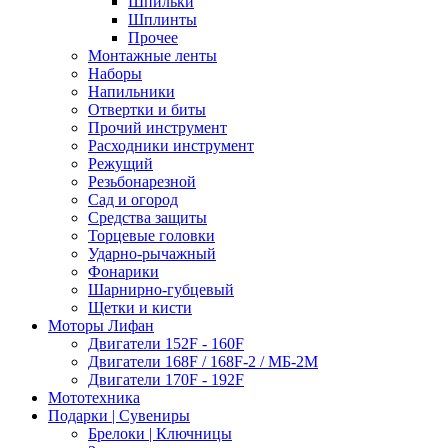
Шпильки
Шплинты
Прочее
Монтажные ленты
Наборы
Напильники
Отвертки и биты
Прочий инструмент
Расходники инструмент
Режущий
Резьбонарезной
Сад и огород
Средства защиты
Торцевые головки
Ударно-рычажный
Фонарики
Шарнирно-губцевый
Щетки и кисти
Моторы Лифан
Двигатели 152F - 160F
Двигатели 168F / 168F-2 / МБ-2М
Двигатели 170F - 192F
Мототехника
Подарки | Сувениры
Брелоки | Ключницы