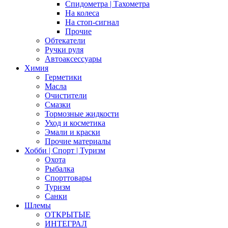
Спидометра | Тахометра
На колеса
На стоп-сигнал
Прочие
Обтекатели
Ручки руля
Автоаксессуары
Химия
Герметики
Масла
Очистители
Смазки
Тормозные жидкости
Уход и косметика
Эмали и краски
Прочие материалы
Хобби | Cпорт | Туризм
Охота
Рыбалка
Спорттовары
Туризм
Санки
Шлемы
ОТКРЫТЫЕ
ИНТЕГРАЛ