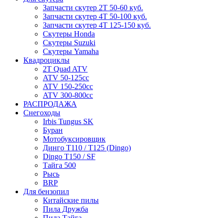
Запчасти скутер 2Т 50-60 куб.
Запчасти скутер 4Т 50-100 куб.
Запчасти скутер 4Т 125-150 куб.
Скутеры Honda
Скутеры Suzuki
Скутеры Yamaha
Квадроциклы
2T Quad ATV
ATV 50-125cc
ATV 150-250cc
ATV 300-800cc
РАСПРОДАЖА
Снегоходы
Irbis Tungus SK
Буран
Мотобуксировщик
Динго T110 / T125 (Dingo)
Dingo T150 / SF
Тайга 500
Рысь
BRP
Для бензопил
Китайские пилы
Пила Дружба
Пила Тайга