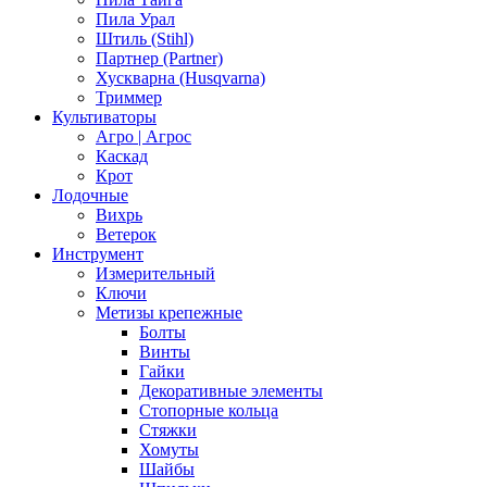
Пила Урал
Штиль (Stihl)
Партнер (Partner)
Хускварна (Husqvarna)
Триммер
Культиваторы
Агро | Агрос
Каскад
Крот
Лодочные
Вихрь
Ветерок
Инструмент
Измерительный
Ключи
Метизы крепежные
Болты
Винты
Гайки
Декоративные элементы
Стопорные кольца
Стяжки
Хомуты
Шайбы