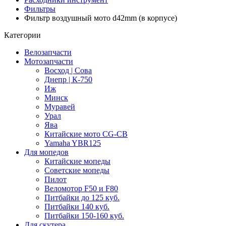
Фильтры
Фильтр воздушный мото d42mm (в корпусе)
Категории
Велозапчасти
Мотозапчасти
Восход | Сова
Днепр | К-750
Иж
Минск
Муравей
Урал
Ява
Китайские мото CG-CB
Yamaha YBR125
Для мопедов
Китайские мопеды
Советские мопеды
Пилот
Веломотор F50 и F80
Питбайки до 125 куб.
Питбайки 140 куб.
Питбайки 150-160 куб.
Для скутера