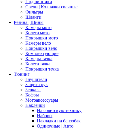
Подшипники
Свечи | Колпачки свечные
Фильтры
Шланги
Резина | Шины
Камеры мото
Колеса мото
Покрышки мото
Камеры вело
Покрышки вело
Комплектующие
Камеры тачка
Колеса тачка
Покрышки тачка
Тюнинг
Глушители
Защита рук
Зеркала
Кофры
Мотоаксессуары
Наклейки
На советскую технику
Наборы
Накладки на бензобак
Одиночные | Авто