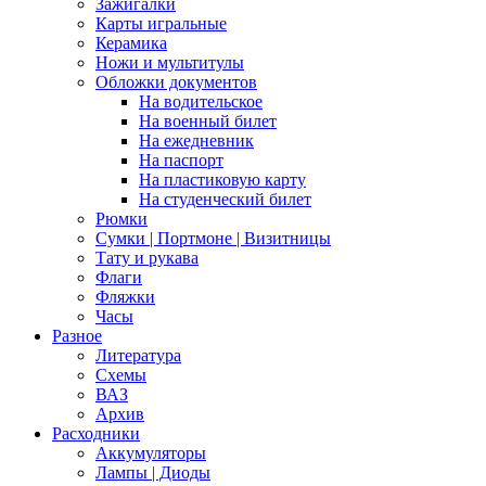
Зажигалки
Карты игральные
Керамика
Ножи и мультитулы
Обложки документов
На водительское
На военный билет
На ежедневник
На паспорт
На пластиковую карту
На студенческий билет
Рюмки
Сумки | Портмоне | Визитницы
Тату и рукава
Флаги
Фляжки
Часы
Разное
Литература
Схемы
ВАЗ
Архив
Расходники
Аккумуляторы
Лампы | Диоды