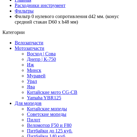
Расходники инструмент
Фильтры
Фильтр 0 нулевого сопротивления d42 мм. (конус
средний стакан D60 x h48 мм)
Категории
Велозапчасти
Мотозапчасти
Восход | Сова
Днепр | К-750
Иж
Минск
Муравей
Урал
Ява
Китайские мото CG-CB
Yamaha YBR125
Для мопедов
Китайские мопеды
Советские мопеды
Пилот
Веломотор F50 и F80
Питбайки до 125 куб.
Питбайки 140 куб.