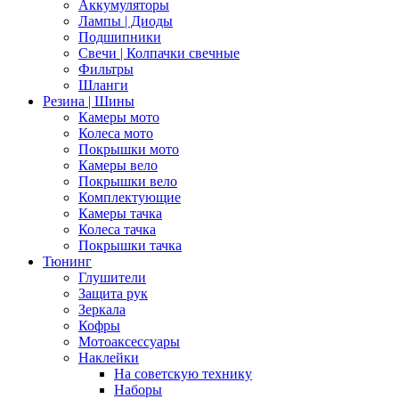
Аккумуляторы
Лампы | Диоды
Подшипники
Свечи | Колпачки свечные
Фильтры
Шланги
Резина | Шины
Камеры мото
Колеса мото
Покрышки мото
Камеры вело
Покрышки вело
Комплектующие
Камеры тачка
Колеса тачка
Покрышки тачка
Тюнинг
Глушители
Защита рук
Зеркала
Кофры
Мотоаксессуары
Наклейки
На советскую технику
Наборы