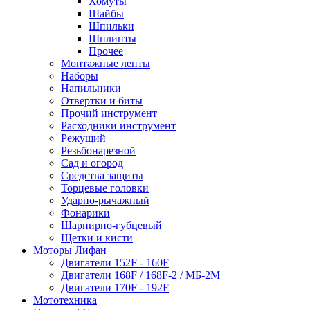
Хомуты
Шайбы
Шпильки
Шплинты
Прочее
Монтажные ленты
Наборы
Напильники
Отвертки и биты
Прочий инструмент
Расходники инструмент
Режущий
Резьбонарезной
Сад и огород
Средства защиты
Торцевые головки
Ударно-рычажный
Фонарики
Шарнирно-губцевый
Щетки и кисти
Моторы Лифан
Двигатели 152F - 160F
Двигатели 168F / 168F-2 / МБ-2М
Двигатели 170F - 192F
Мототехника