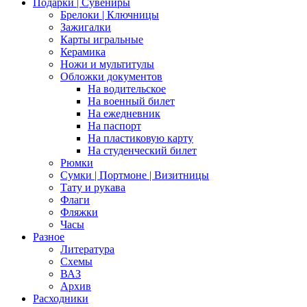
Подарки | Сувениры
Брелоки | Ключницы
Зажигалки
Карты игральные
Керамика
Ножи и мультитулы
Обложки документов
На водительское
На военный билет
На ежедневник
На паспорт
На пластиковую карту
На студенческий билет
Рюмки
Сумки | Портмоне | Визитницы
Тату и рукава
Флаги
Фляжки
Часы
Разное
Литература
Схемы
ВАЗ
Архив
Расходники