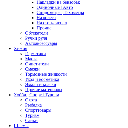
Накладки на бензобак
Одиночные | Авто
Спидометра | Тахометра
На колеса
На стоп-сигнал
Прочие
Обтекатели
Ручки руля
Автоаксессуары
Химия
Герметики
Масла
Очистители
Смазки
Тормозные жидкости
Уход и косметика
Эмали и краски
Прочие материалы
Хобби | Cпорт | Туризм
Охота
Рыбалка
Спорттовары
Туризм
Санки
Шлемы