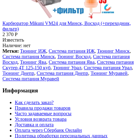
Карбюратор Mikuni VM24 для Минск, Восход (+переходник,
фильтр)
2 370 Р
Известить
Наличие:
нет
Метки:
Тюнинг ИЖ
,
Система питания ИЖ
,
Тюнинг Минск
,
Система питания Минск
,
Тюнинг Восход
,
Система питания
Восход
,
Тюнинг Ява
,
Система питания Ява
,
Система питания
Скутер 4Т 125-150 куб
,
Тюнинг Урал
,
Система питания Урал
,
Тюнинг Днепр
,
Система питания Днепр
,
Тюнинг Муравей
,
Система питания Муравей
Информация
Как сделать заказ?
Правила продажи товаров
Часто задаваемые вопросы
Условия возврата товара
Доставка и оплата
Оплата через Сбербанк Онлайн
Политика обработки персональных данных