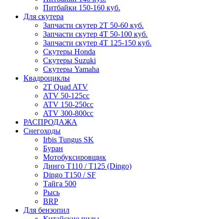
Питбайки 150-160 куб.
Для скутера
Запчасти скутер 2Т 50-60 куб.
Запчасти скутер 4Т 50-100 куб.
Запчасти скутер 4Т 125-150 куб.
Скутеры Honda
Скутеры Suzuki
Скутеры Yamaha
Квадроциклы
2T Quad ATV
ATV 50-125cc
ATV 150-250cc
ATV 300-800cc
РАСПРОДАЖА
Снегоходы
Irbis Tungus SK
Буран
Мотобуксировщик
Динго T110 / T125 (Dingo)
Dingo T150 / SF
Тайга 500
Рысь
BRP
Для бензопил
Китайские пилы