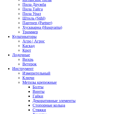
Пила Дружба
Пила Тайга
Пила Урал
Штиль (Stihl)
Партнер (Partner)
Хускварна (Husqvarna)
Триммер
Культиваторы
Агро | Агрос
Каскад
Крот
Лодочные
Вихрь
Ветерок
Инструмент
Измерительный
Ключи
Метизы крепежные
Болты
Винты
Гайки
Декоративные элементы
Стопорные кольца
Стяжки